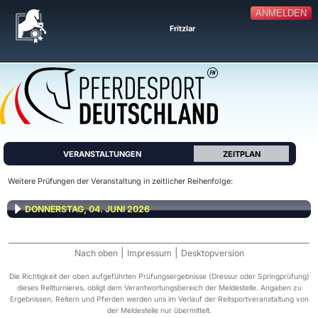
ANMELDEN
Fritzlar
VERANSTALTUNGEN
ZEITPLAN
Weitere Prüfungen der Veranstaltung in zeitlicher Reihenfolge:
DONNERSTAG, 04. JUNI 2026
|
|
Nach oben
Impressum
Desktopversion
Die Richtigkeit der oben aufgeführten Prüfungsergebnisse (Dressur oder Springprüfung)
dieses Reitturnieres, obligt dem Verantwortungsbereich der Meldestelle. Angaben zu
Ergebnissen, Reitern und Pferden werden uns im Verlauf der Reitsportveranstaltung von
der Meldestelle nur übermittelt.