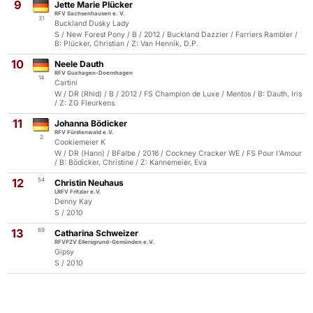
9
Jette Marie Plücker
RFV Sachsenhausen e. V.
31
Buckland Dusky Lady
S / New Forest Pony / B / 2012 / Buckland Dazzler / Farriers Rambler /
B: Plücker, Christian / Z: Van Hennik, D.P.
10
Neele Dauth
RFV Guxhagen-Doernhagen
14
Cartini
W / DR (Rhld) / B / 2012 / FS Champion de Luxe / Mentos / B: Dauth, Iris
/ Z: ZG Fleurkens
11
Johanna Bödicker
RFV Fürstenwald e.V.
2
Cookiemeier K
W / DR (Hann) / BFalbe / 2016 / Cockney Cracker WE / FS Pour l'Amour
/ B: Bödicker, Christine / Z: Kannemeier, Eva
12
54
Christin Neuhaus
LRFV Fritzlar e.V.
Denny Kay
S / 2010
13
69
Catharina Schweizer
RFVPZV Ellersgrund-Gemünden e.V.
Gipsy
S / 2010