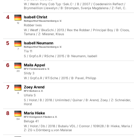
W / Welsh Pony Cob Typ -Sek.C- / B / 2007 / Coedeneirin Reflect /
Brynmeillion Llewelyn / B: Strompen, Svenja Magdalena / Z: Fell, C.
4
Isabell Christ
Reitsporthof Rauschenberg e.V.
12
Robber Ixes
W / Westf / BkaSchi / 2013 / Rex the Robber / Principal Boy / B: Cloos,
Tamara / Z: Miesner, Klaus
5
Isabell Neumann
Reitsporthof Rauschenberg e.V.
7
Tia 11
S / Grpf.o.R / RSche / 2015 / B: Neumann, Isabell
6
Maila Appel
RFV Fürstenwald e.V.
20
Slidy 3
W / Grpf.o.R / RTiSche / 2015 / B: Pavel, Philipp
7
Zoey Arend
RFV Borken e.V.
6
Ullala S
S / Holst / B / 2018 / Unlimited / Quinar / B: Arend, Zoey / Z: Schneider,
Horst
8
Maria Hieke
RFV Königreich Flieden e.V.
64
Beluga 41
W / Holst / Db / 2018 / Bubalu VDL / Connor / 109II28 / B: Hieke, Maria /
Z: ZG v.Dörnberg u.von Malaise