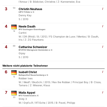
l'Amour / B: Bödicker, Christine / Z: Kannemeier, Eva
3
54
Christin Neuhaus
/
LRFV Fritzlar e.V.
Denny Kay
S / 2010
4
Neele Dauth
/
RFV Guxhagen-Doernhagen
14
Cartini
W / DR (Rhld) / B / 2012 / FS Champion de Luxe / Mentos / B: Dauth,
Iris / Z: ZG Fleurkens
4
69
Catharina Schweizer
/
RFVPZV Ellersgrund-Gemünden e.V.
Gipsy
S / 2010
Weitere nicht platzierte Teilnehmer
6
Isabell Christ
/
Reitsporthof Rauschenberg e.V.
12
Robber Ixes
W / Westf / BkaSchi / 2013 / Rex the Robber / Principal Boy / B: Cloos,
Tamara / Z: Miesner, Klaus
7
Maila Appel
/
RFV Fürstenwald e.V.
20
Slidy 3
W / Grpf.o.R / RTiSche / 2015 / B: Pavel, Philipp