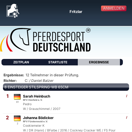
ANMELDEN
Fritzlar
ZEITPLAN
STARTLISTE
ERGEBNISSE
Ergebnisse:
12 Teilnehmer in dieser Prüfung.
Richter:
C:
/ Daniel Balzer
8 EINSTEIGER STILSPRING-WB 65CM
1
Sarah Heinbuch
/
RFV Hünfeld e.V.
61
Pedro
W / Grauschimmel / 2007
2
Johanna Bödicker
/
RFV Fürstenwald e.V.
2
Cookiemeier K
W / DR (Hann) / BFalbe / 2016 / Cockney Cracker WE / FS Pour