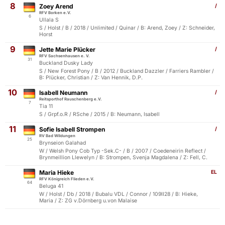
8
Zoey Arend
/
RFV Borken e.V.
6
Ullala S
S / Holst / B / 2018 / Unlimited / Quinar / B: Arend, Zoey / Z: Schneider,
Horst
9
Jette Marie Plücker
/
RFV Sachsenhausen e. V.
31
Buckland Dusky Lady
S / New Forest Pony / B / 2012 / Buckland Dazzler / Farriers Rambler /
B: Plücker, Christian / Z: Van Hennik, D.P.
10
Isabell Neumann
/
Reitsporthof Rauschenberg e.V.
7
Tia 11
S / Grpf.o.R / RSche / 2015 / B: Neumann, Isabell
11
Sofie Isabell Strompen
/
RV Bad Wildungen
25
Brynseion Galahad
W / Welsh Pony Cob Typ -Sek.C- / B / 2007 / Coedeneirin Reflect /
Brynmeillion Llewelyn / B: Strompen, Svenja Magdalena / Z: Fell, C.
Maria Hieke
EL
RFV Königreich Flieden e.V.
64
Beluga 41
W / Holst / Db / 2018 / Bubalu VDL / Connor / 109II28 / B: Hieke,
Maria / Z: ZG v.Dörnberg u.von Malaise