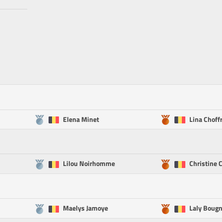
Elena Minet
Lina Choff
Lilou Noirhomme
Christine C
Maelys Jamoye
Laly Bougn