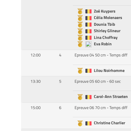
Zoé Kuypers
Célia Molenaers
Dounia Tbib
Shirley Glineur
Lina Choffray
Eva Robin
12:00
4
Epreuve 04 50 cm - Temps diff
Lilou Noirhomme
13:30
5
Epreuve 05 60 cm - 60 sec
Carol-Ann Straeten
15:00
6
Epreuve 06 70 cm - Temps diff
Christine Charlier