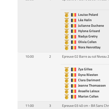
Louise Polard
Léa Halin
Julianne Duchene
Hylona Grisard
Nadya Gretry
Olivia Collen
Nora Henrottay
10:00
2
Epreuve 02 Barre au sol Niveau 
Zya Gilles
Dyna Niesten
Clara Darimont
Jeanne Thomassen
Anaelle Laloux
Marion Collen
11:00
3
Epreuve 03 40 cm - BA Sans Ch