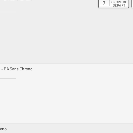
7
ORDRE DE
DÉPART
2 - BA Sans Chrono
rono