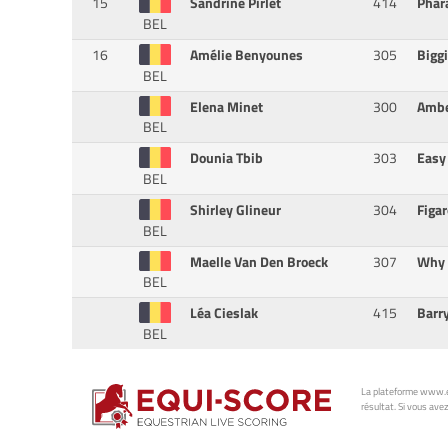
15
Sandrine Pirlet
414
Phar
BEL
16
Amélie Benyounes
305
Bigg
BEL
Elena Minet
300
Amb
BEL
Dounia Tbib
303
Eas
BEL
Shirley Glineur
304
Figa
BEL
Maelle Van Den Broeck
307
Why
BEL
Léa Cieslak
415
Barr
BEL
La plateforme www.eq
résultat. Si vous avez