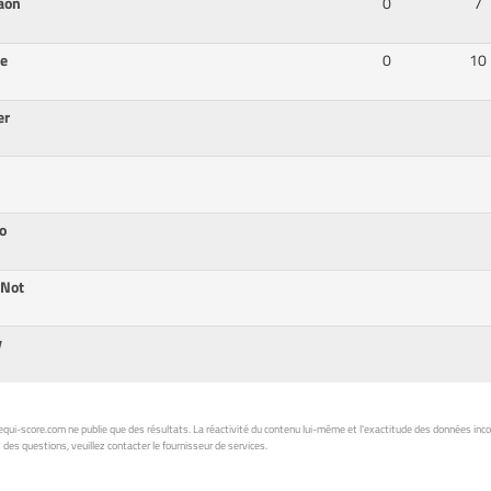
aon
0
7
ie
0
10
er
y
ro
 Not
y
ui-score.com ne publie que des résultats. La réactivité du contenu lui-même et l'exactitude des données inc
 des questions, veuillez contacter le fournisseur de services.