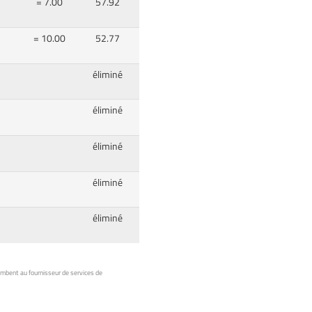
= 7.00
57.92
= 10.00
52.77
éliminé
éliminé
éliminé
éliminé
éliminé
ombent au fournisseur de services de