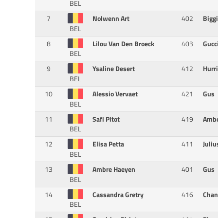
BEL
7
Nolwenn Art
402
Bigg
BEL
8
Lilou Van Den Broeck
403
Gucc
BEL
9
Ysaline Desert
412
Hurr
BEL
10
Alessio Vervaet
421
Gus
BEL
11
Safi Pitot
419
Amb
BEL
12
Elisa Petta
411
Juli
BEL
13
Ambre Haeyen
401
Gus
BEL
14
Cassandra Gretry
416
Chan
BEL