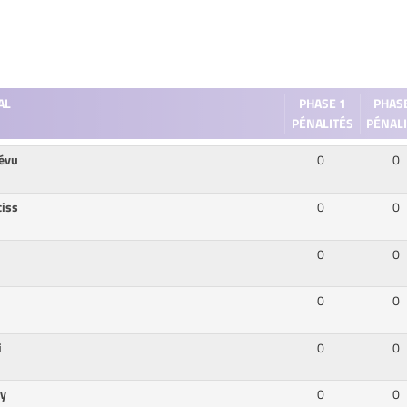
AL
PHASE 1
PHAS
PÉNALITÉS
PÉNAL
révu
0
0
ciss
0
0
u
0
0
0
0
i
0
0
ey
0
0