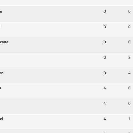
ie
0
0
i
0
0
icane
0
0
0
3
er
0
4
us
4
0
4
0
el
4
1