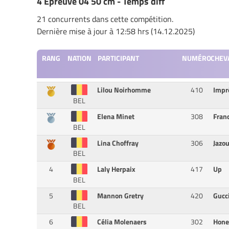
4 Epreuve 04 50 cm - Temps diff
21 concurrents dans cette compétition.
Dernière mise à jour à 12:58 hrs (14.12.2025)
RANG
NATION
PARTICIPANT
NUMÉRO
CHEV
Lilou Noirhomme
410
Imp
BEL
Elena Minet
308
Fran
BEL
Lina Choffray
306
Jazo
BEL
4
Laly Herpaix
417
Up
BEL
5
Mannon Gretry
420
Gucc
BEL
6
Célia Molenaers
302
Hon