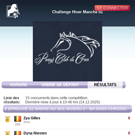
SE CONNECTER
Challenge Hiver Manche 01
HORAIRE
ORDRE DE DÉPART
RÉSULTATS
Liste des
15 concurrents dans cette compétition.
résultats:
Dernière mise à jour à 10:46 hrs (14.12.2025)
2 EPREUVE 02 BARRE AU SOL NIVEAU 2 - BA SANS CHRONO
Zya Gilles
0
Zora
200
Dyna Niesten
0