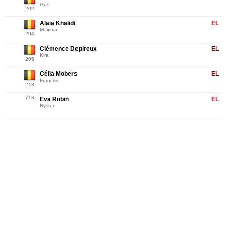
Gus
202
Alaia Khalidi
EL
Maxima
204
Clémence Depireux
EL
Kira
205
Célia Mobers
EL
Franciss
213
713
Eva Robin
EL
Nysten