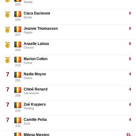
Shella
203
Clara Darimont
0
Qualy
206
Jeanne Thomassen
0
Figaro
207
Anaelle Laloux
0
Chanel
209
Marion Collen
0
Cobra
212
7
Nadia Moyse
4
Cobra
201
7
Chloé Renard
4
Cacahuete
208
7
Zoé Kuypers
4
Feeling
210
7
Camille Petta
4
Zora
211
Milena Niesten
EL