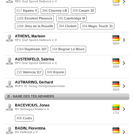
RFV Graf Sporck Delbrück e.V.
GER
017
Agamo 4
396
Clooney LB
259
Cavani 10
1265
Excelent Pleasure
160
Cambridge M
1266
Jimy de la Rouelle
394
Clodett
934
Magic Touch 31
ATHENS, Marleen
RFV Graf Sporck Delbrück e.V.
GER
1264
Daydream 107
104
Bognar Le Moon
AUSTENFELD, Sabrina
RFV Graf Sporck Delbrück e.V.
GER
210
Valencia 117
849
Kiyomi
AUTMARING, Gerhard
RUFV St. Georg Georgsmarienhütte
GER
B - NAME DES TEILNEHMERS
BACEVICIUS, Jonas
RV Nethegau Brakel e.V.
LTU
406
Codis
BADIN, Florentina
RV Hellefeld e.V.