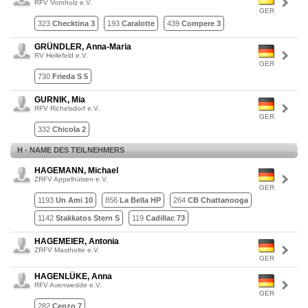
RFV Vornholz e.V.
GER
323
Checktina 3
193
Caralotte
439
Compere 3
GRÜNDLER, Anna-Maria
RV Hellefeld e.V.
GER
730
Frieda S 5
GURNIK, Mia
RFV Richelsdorf e.V.
GER
332
Chicola 2
H - NAME DES TEILNEHMERS
HAGEMANN, Michael
ZRFV Appelhülsen e.V.
GER
1193
Un Ami 10
856
La Bella HP
264
CB Chattanooga
1142
Stakkatos Stern S
119
Cadillac 73
HAGEMEIER, Antonia
ZRFV Mastholte e.V.
GER
HAGENLÜKE, Anna
RFV Avenwedde e.V.
GER
282
Cenzo 7