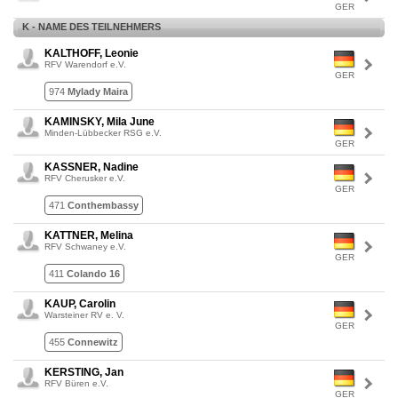
GER
K - NAME DES TEILNEHMERS
KALTHOFF, Leonie
RFV Warendorf e.V.
GER
974
Mylady Maira
KAMINSKY, Mila June
Minden-Lübbecker RSG e.V.
GER
KASSNER, Nadine
RFV Cherusker e.V.
GER
471
Conthembassy
KATTNER, Melina
RFV Schwaney e.V.
GER
411
Colando 16
KAUP, Carolin
Warsteiner RV e. V.
GER
455
Connewitz
KERSTING, Jan
RFV Büren e.V.
GER