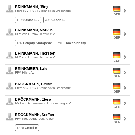
BRINKMANN, Jörg
PferdeSV (PSV) Steinhagen-Brockhage
GER
1198
Unica B 2
308
Charis B
BRINKMANN, Markus
RFV von Lützow Herford e.V.
GER
136
Calgary Stampede
291
Chaccolensky
BRINKMANN, Thorsten
RFV von Lützow Herford e.V.
GER
BRINKMEIER, Lale
RFV Hille e.V.
GER
BROCKHAUS, Celine
PferdeSV (PSV) Steinhagen-Brockhage
GER
BRÖCKMANN, Elena
RV Fritz Sümmermann Fröndenberg e.V
GER
BRÖCKMANN, Steffen
RFV Nordbögge-Lerche e.V.
GER
1278
Chloé B