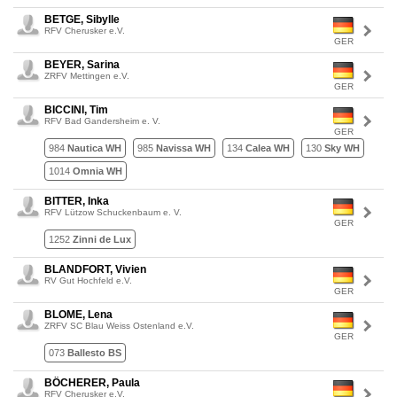
BETGE, Sibylle
RFV Cherusker e.V.
GER
BEYER, Sarina
ZRFV Mettingen e.V.
GER
BICCINI, Tim
RFV Bad Gandersheim e. V.
GER
984
Nautica WH
985
Navissa WH
134
Calea WH
130
Sky WH
1014
Omnia WH
BITTER, Inka
RFV Lützow Schuckenbaum e. V.
GER
1252
Zinni de Lux
BLANDFORT, Vivien
RV Gut Hochfeld e.V.
GER
BLOME, Lena
ZRFV SC Blau Weiss Ostenland e.V.
GER
073
Ballesto BS
BÖCHERER, Paula
RFV Cherusker e.V.