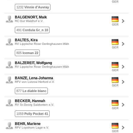
GER
1232
Vinnie d'Auvray
BALGENORT, Maik
RC Gut Waldhof e.V.
GER
491
Cordula Gr_n 10
BALTES, Kira
RV Lippische Rose Oerlinghausen-Wäh
GER
805
Iceman 22
BALZEREIT, Wolfgang
RV Lippische Rose Oerlinghausen-Wäh
GER
BANZE, Lena-Johanna
RFV von Lützow Herford e.V.
GER
877
Le diable blanc
BECKER, Hannah
RV St.Georg Salzkotten e.V.
GER
1059
Polly Pocket 41
BEHR, Marlene
RFV Lopshorn Lage e.V.
GER