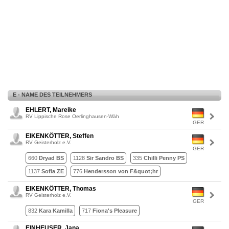
E - NAME DES TEILNEHMERS
EHLERT, Mareike
RV Lippische Rose Oerlinghausen-Wäh
GER
EIKENKÖTTER, Steffen
RV Geisterholz e.V.
GER
660
Dryad BS
1128
Sir Sandro BS
335
Chilli Penny PS
1137
Sofia ZE
776
Hendersson von F&quot;hr
EIKENKÖTTER, Thomas
RV Geisterholz e.V.
GER
832
Kara Kamilla
717
Fiona's Pleasure
EINHEUSER, Jana