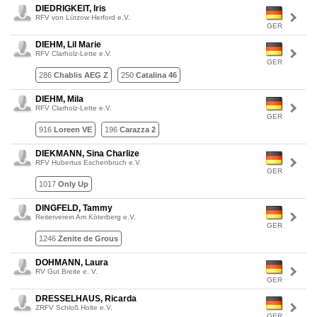
DIEDRIGKEIT, Iris
RFV von Lützow Herford e.V.
GER
DIEHM, Lil Marie
RFV Clarholz-Lette e.V.
GER
286
Chablis AEG Z
250
Catalina 46
DIEHM, Mila
RFV Clarholz-Lette e.V.
GER
916
Loreen VE
196
Carazza 2
DIEKMANN, Sina Charlize
RFV Hubertus Eschenbruch e.V.
GER
1017
Only Up
DINGFELD, Tammy
Reiterverein Am Köterberg e.V.
GER
1246
Zenite de Grous
DOHMANN, Laura
RV Gut Breite e. V.
GER
DRESSELHAUS, Ricarda
ZRFV Schloß Holte e.V.
GER