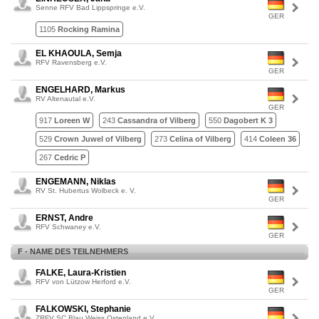
Senne RFV Bad Lippspringe e.V.
GER
1105
Rocking Ramina
EL KHAOULA, Semja
RFV Ravensberg e.V.
GER
ENGELHARD, Markus
RV Altenautal e.V.
GER
917
Loreen W
243
Cassandra of Vilberg
550
Dagobert K 3
529
Crown Juwel of Vilberg
273
Celina of Vilberg
414
Coleen 36
267
Cedric P
ENGEMANN, Niklas
RV St. Hubertus Wolbeck e. V.
GER
ERNST, Andre
RFV Schwaney e.V.
GER
F - NAME DES TEILNEHMERS
FALKE, Laura-Kristien
RFV von Lützow Herford e.V.
GER
FALKOWSKI, Stephanie
ZRFV SC Blau Weiss Ostenland e.V.