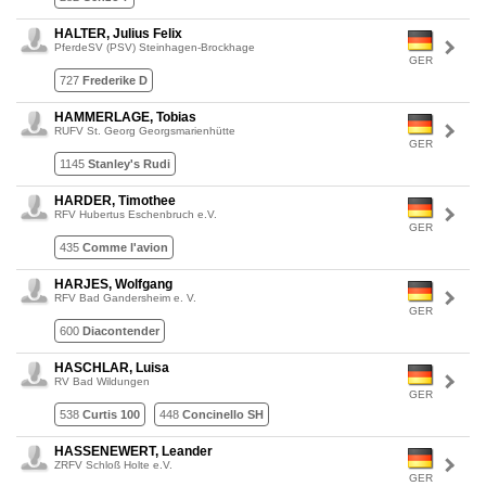
HALTER, Julius Felix
PferdeSV (PSV) Steinhagen-Brockhage
GER
727
Frederike D
HAMMERLAGE, Tobias
RUFV St. Georg Georgsmarienhütte
GER
1145
Stanley's Rudi
HARDER, Timothee
RFV Hubertus Eschenbruch e.V.
GER
435
Comme l'avion
HARJES, Wolfgang
RFV Bad Gandersheim e. V.
GER
600
Diacontender
HASCHLAR, Luisa
RV Bad Wildungen
GER
538
Curtis 100
448
Concinello SH
HASSENEWERT, Leander
ZRFV Schloß Holte e.V.
GER