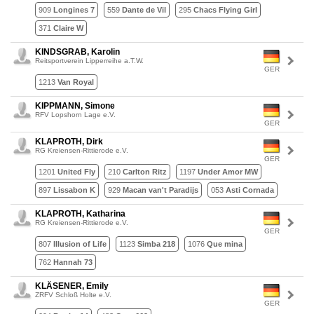
909
Longines 7
559
Dante de Vil
295
Chacs Flying Girl
371
Claire W
KINDSGRAB, Karolin
Reitsportverein Lipperreihe a.T.W.
GER
1213
Van Royal
KIPPMANN, Simone
RFV Lopshorn Lage e.V.
GER
KLAPROTH, Dirk
RG Kreiensen-Rittierode e.V.
GER
1201
United Fly
210
Carlton Ritz
1197
Under Amor MW
897
Lissabon K
929
Macan van't Paradijs
053
Asti Cornada
KLAPROTH, Katharina
RG Kreiensen-Rittierode e.V.
GER
807
Illusion of Life
1123
Simba 218
1076
Que mina
762
Hannah 73
KLÄSENER, Emily
ZRFV Schloß Holte e.V.
GER