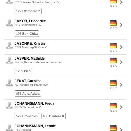
RFV Lützow Schuckenbaum e. V.
GER
1221
Varadero 2
JAKOB, Friederike
RFV Steinheim e.V.
GER
106
Bon Chita
JASCHKE, Kristin
RSG Marburg-St.Vit.e.V.
GER
JASPER, Mathilde
Zucht-,Reit u. Fahrverein Lienen e.
GER
1259
Pico
JEKAT, Caroline
RV Nethegau Brakel e.V.
GER
058
Aura Adara
JOHANNSMANN, Freda
ZRFV Versmold e.V.
GER
527
Cronerbin
603
Diadora K
JOHANNSMANN, Leonie
PSV Hellern