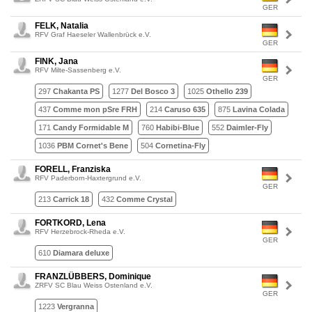
GER
FELK, Natalia
RFV Graf Haeseler Wallenbrück e.V.
GER
FINK, Jana
RFV Milte-Sassenberg e.V.
GER
297
Chakanta PS
1277
Del Bosco 3
1025
Othello 239
437
Comme mon pSre FRH
214
Caruso 635
875
Lavina Colada
171
Candy Formidable M
760
Habibi-Blue
552
Daimler-Fly
1036
PBM Cornet's Bene
504
Cornetina-Fly
FORELL, Franziska
RFV Paderborn-Haxtergrund e.V.
GER
213
Carrick 18
432
Comme Crystal
FORTKORD, Lena
RFV Herzebrock-Rheda e.V.
GER
610
Diamara deluxe
FRANZLÜBBERS, Dominique
ZRFV SC Blau Weiss Ostenland e.V.
GER
1223
Vergranna