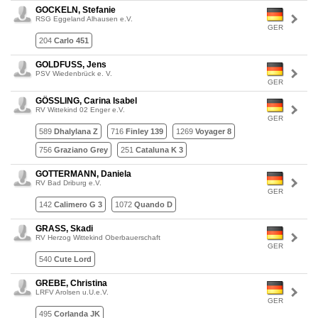
GOCKELN, Stefanie
RSG Eggeland Alhausen e.V.
GER
204
Carlo 451
GOLDFUSS, Jens
PSV Wiedenbrück e. V.
GER
GÖSSLING, Carina Isabel
RV Wittekind 02 Enger e.V.
GER
589
Dhalylana Z
716
Finley 139
1269
Voyager 8
756
Graziano Grey
251
Cataluna K 3
GOTTERMANN, Daniela
RV Bad Driburg e.V.
GER
142
Calimero G 3
1072
Quando D
GRASS, Skadi
RV Herzog Wittekind Oberbauerschaft
GER
540
Cute Lord
GREBE, Christina
LRFV Arolsen u.U.e.V.
GER
495
Corlanda JK