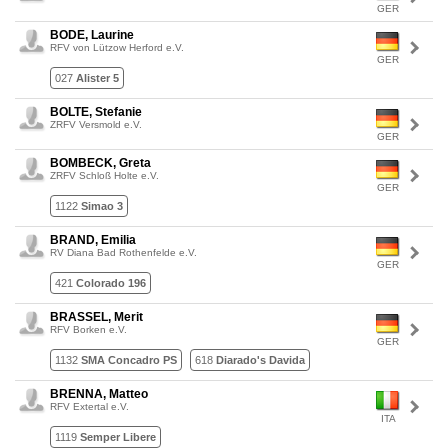
GER
BODE, Laurine
RFV von Lützow Herford e.V.
GER
027
Alister 5
BOLTE, Stefanie
ZRFV Versmold e.V.
GER
BOMBECK, Greta
ZRFV Schloß Holte e.V.
GER
1122
Simao 3
BRAND, Emilia
RV Diana Bad Rothenfelde e.V.
GER
421
Colorado 196
BRASSEL, Merit
RFV Borken e.V.
GER
1132
SMA Concadro PS
618
Diarado's Davida
BRENNA, Matteo
RFV Extertal e.V.
ITA
1119
Semper Libere