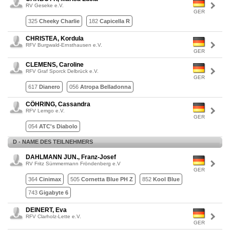
RV Geseke e.V.
GER
325
Cheeky Charlie
182
Capicella R
CHRISTEA, Kordula
RFV Burgwald-Ernsthausen e.V.
GER
CLEMENS, Caroline
RFV Graf Sporck Delbrück e.V.
GER
617
Dianero
056
Atropa Belladonna
CÖHRING, Cassandra
RFV Lemgo e.V.
GER
054
ATC's Diabolo
D - NAME DES TEILNEHMERS
DAHLMANN JUN., Franz-Josef
RV Fritz Sümmermann Fröndenberg e.V
GER
364
Cinimax
505
Cornetta Blue PH Z
852
Kool Blue
743
Gigabyte 6
DEINERT, Eva
RFV Clarholz-Lette e.V.
GER