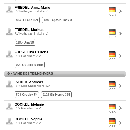
FRIEDEL, Anna-Marie
RV Nethegau Brakel e.V.
GER
814
J.Candillet
188
Captain Jack 81
FRIEDEL, Markus
RV Nethegau Brakel e.V.
GER
1195
Una 39
FUEST, Lina Carlotta
RFV Paderborn e.V.
GER
070
Qualito's-Son
G - NAME DES TEILNEHMERS
GÄHER, Andreas
RFV Milte-Sassenberg e.V.
GER
528
Crosby 54
1126
Sir Henry 365
GOCKEL, Melanie
RFV Paderborn e.V.
GER
GOCKEL, Sophie
RFV Paderborn e.V.
GER