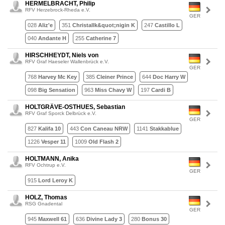
HERMELBRACHT, Philip
RFV Herzebrock-Rheda e.V.
GER
028
Aliz'e
351
Christallk&quot;nigin K
247
Castillo L
040
Andante H
255
Catherine 7
HIRSCHHEYDT, Niels von
RFV Graf Haeseler Wallenbrück e.V.
GER
768
Harvey Mc Key
385
Cleiner Prince
644
Doc Harry W
098
Big Sensation
963
Miss Chavy W
197
Cardi B
HOLTGRÄVE-OSTHUES, Sebastian
RFV Graf Sporck Delbrück e.V.
GER
827
Kalifa 10
443
Con Caneau NRW
1141
Stakkablue
1226
Vesper 11
1009
Old Flash 2
HOLTMANN, Anika
RFV Ochtrup e.V.
GER
915
Lord Leroy K
HOLZ, Thomas
RSG Gnadental
GER
945
Maxwell 61
636
Divine Lady 3
280
Bonus 30