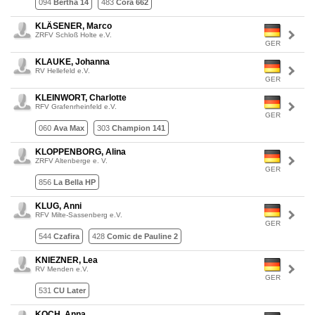
094
Bertha 14
483
Cora 662
KLÄSENER, Marco
ZRFV Schloß Holte e.V.
GER
KLAUKE, Johanna
RV Hellefeld e.V.
GER
KLEINWORT, Charlotte
RFV Grafenrheinfeld e.V.
GER
060
Ava Max
303
Champion 141
KLOPPENBORG, Alina
ZRFV Altenberge e. V.
GER
856
La Bella HP
KLUG, Anni
RFV Milte-Sassenberg e.V.
GER
544
Czafira
428
Comic de Pauline 2
KNIEZNER, Lea
RV Menden e.V.
GER
531
CU Later
KOCH, Anna