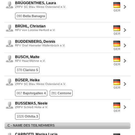
BRÜGGENTHIES, Laura
ZRFV SC Blau Weiss Ostenland e.V.
GER
090
Bella Banagra
BRÜHL, Christian
RFV von Lützow Herford e.V.
GER
BUDDENBERG, Dennis
RFV Graf Haeseler Wallenbrück e.V.
GER
BUSCH, Malte
RFV Haar-Möhne e.V.
GER
378
Claristo 5
BÜSER, Heike
ZRFV SC Blau Weiss Ostenland e.V.
GER
067
Bajohrgallen 4
281
Centone
BUSSEMAS, Neele
ZRFV Schloß Holte e.V.
GER
1026
Othilia 3
C - NAME DES TEILNEHMERS
CARBOTTI, Marisa Lucia