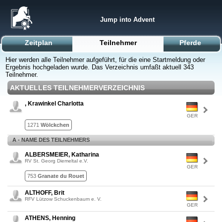
Jump into Advent
Zeitplan
Teilnehmer
Pferde
Hier werden alle Teilnehmer aufgeführt, für die eine Startmeldung oder
Ergebnis hochgeladen wurde. Das Verzeichnis umfaßt aktuell 343
Teilnehmer.
AKTUELLES TEILNEHMERVERZEICHNIS
, Krawinkel Charlotta
GER
1271
Wölckchen
A - NAME DES TEILNEHMERS
ALBERSMEIER, Katharina
RV St. Georg Diemeltal e.V.
GER
753
Granate du Rouet
ALTHOFF, Brit
RFV Lützow Schuckenbaum e. V.
GER
ATHENS, Henning