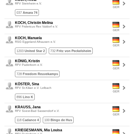
RFV Steinheim e.V.
GER
037
Amara 74
KOCH, Christin Melina
RFV Fridericus Rex Valdorf e.V.
GER
KOCH, Manuela
RSG Eggeland Alhausen e.V.
GER
1203
United Star 2
732
Fritz von Peckelsheim
KÖNIG, Kristin
RFV Paderborn e.V.
GER
728
Freedom Reuvekamps
KÖSTER, Sina
RFV St.Kilian e.V. Lelbach
GER
896
Lino K
KRAUSS, Jana
RFV Soest-Bad Sassendorf e.V.
GER
118
Cadance 4
100
Bingo de Hus
KRIEGESMANN, Mia Louisa
RFV Paderborn e.V.