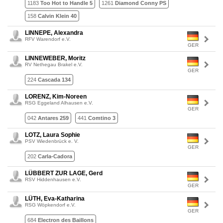
1183
Too Hot to Handle 5
1261
Diamond Conny PS
158
Calvin Klein 40
LINNEPE, Alexandra
RFV Warendorf e.V.
GER
LINNEWEBER, Moritz
RV Nethegau Brakel e.V.
GER
224
Cascada 134
LORENZ, Kim-Noreen
RSG Eggeland Alhausen e.V.
GER
042
Antares 259
441
Comtino 3
LOTZ, Laura Sophie
PSV Wiedenbrück e. V.
GER
202
Carla-Cadora
LÜBBERT ZUR LAGE, Gerd
RSV Hiddenhausen e.V.
GER
LÜTH, Eva-Katharina
RSG Wöpkendorf e.V.
GER
684
Electron des Baillons