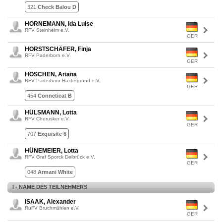
321
Check Balou D
HORNEMANN, Ida Luise
RFV Steinheim e.V.
GER
HORSTSCHÄFER, Finja
RFV Paderborn e.V.
GER
HÖSCHEN, Ariana
RFV Paderborn-Haxtergrund e.V.
GER
454
Conneticat B
HÜLSMANN, Lotta
RFV Cherusker e.V.
GER
707
Exquisite 6
HÜNEMEIER, Lotta
RFV Graf Sporck Delbrück e.V.
GER
048
Armani White
I - NAME DES TEILNEHMERS
ISAAK, Alexander
RuFV Bruchmühlen e.V.
GER