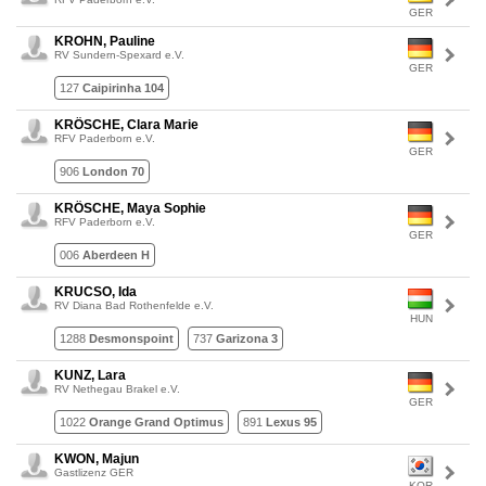
GER
KROHN, Pauline
RV Sundern-Spexard e.V.
GER
127
Caipirinha 104
KRÖSCHE, Clara Marie
RFV Paderborn e.V.
GER
906
London 70
KRÖSCHE, Maya Sophie
RFV Paderborn e.V.
GER
006
Aberdeen H
KRUCSO, Ida
RV Diana Bad Rothenfelde e.V.
HUN
1288
Desmonspoint
737
Garizona 3
KUNZ, Lara
RV Nethegau Brakel e.V.
GER
1022
Orange Grand Optimus
891
Lexus 95
KWON, Majun
Gastlizenz GER
KOR