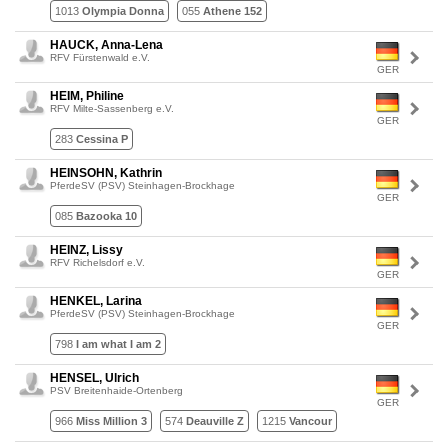
1013
Olympia Donna
055
Athene 152
HAUCK, Anna-Lena
RFV Fürstenwald e.V.
GER
HEIM, Philine
RFV Milte-Sassenberg e.V.
GER
283
Cessina P
HEINSOHN, Kathrin
PferdeSV (PSV) Steinhagen-Brockhage
GER
085
Bazooka 10
HEINZ, Lissy
RFV Richelsdorf e.V.
GER
HENKEL, Larina
PferdeSV (PSV) Steinhagen-Brockhage
GER
798
I am what I am 2
HENSEL, Ulrich
PSV Breitenhaide-Ortenberg
GER
966
Miss Million 3
574
Deauville Z
1215
Vancour