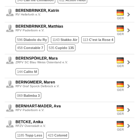
149
Call me Cinnamon
011
Action Heidi
BERENBRINKER, Katrin
RV Helleforth e.V.
GER
BERENBRINKER, Matthias
RFV Paderborn e.V.
GER
596
Diabolo du Ry
1143
Stakko Air
113
C'est la Rose 4
458
Constable 7
535
Cupido 135
BERENSPÖHLER, Mara
ZRFV SC Blau Weiss Ostenland e.V.
GER
144
Calito M
BERINGMEIER, Maren
RFV Graf Sporck Delbrück e.V.
GER
069
Balimba 3
BERNHART-MADER, Ava
RFV Paderborn e.V.
GER
BETCKE, Anika
RFZV Ovenstädt e.V.
GER
1185
Topp Less
423
Colored