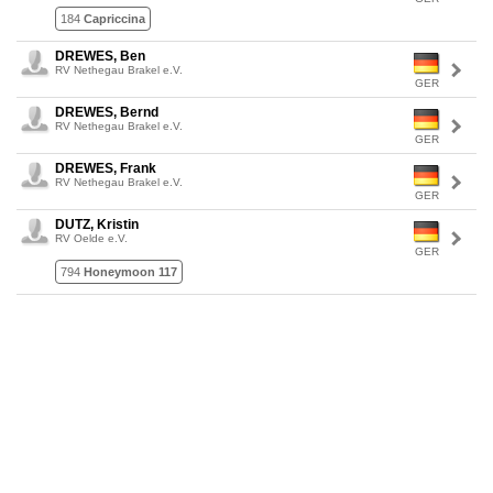
184
Capriccina
DREWES, Ben
RV Nethegau Brakel e.V.
GER
DREWES, Bernd
RV Nethegau Brakel e.V.
GER
DREWES, Frank
RV Nethegau Brakel e.V.
GER
DUTZ, Kristin
RV Oelde e.V.
GER
794
Honeymoon 117