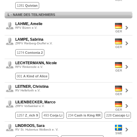
1281
Quivian
L - NAME DES TEILNEHMERS
LAHME, Amelie
RFV Büren e.V.
GER
LAMPE, Sabrina
ZRFV Rietberg-Druffel e.V.
GER
1274
Contonia 2
LECHTERMANN, Nicole
RFV Rinkerode e.V.
GER
001
A Kind of Alice
LEITNER, Christina
RV Helleforth e.V.
GER
LILIENBECKER, Marco
ZRFV Voßwinkel e.V.
GER
1257
Z_rich 9
493
Corja Li
234
Cash is King RR
228
Cascajo Li
LINDROOS, Sara
RV St. Hubertus Wolbeck e. V.
SWE