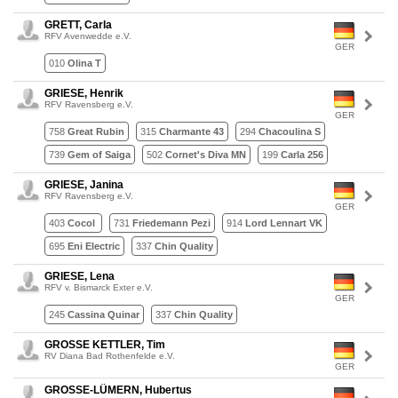
GRETT, Carla
RFV Avenwedde e.V.
GER
010
Olina T
GRIESE, Henrik
RFV Ravensberg e.V.
GER
758
Great Rubin
315
Charmante 43
294
Chacoulina S
739
Gem of Saiga
502
Cornet's Diva MN
199
Carla 256
GRIESE, Janina
RFV Ravensberg e.V.
GER
403
Cocol
731
Friedemann Pezi
914
Lord Lennart VK
695
Eni Electric
337
Chin Quality
GRIESE, Lena
RFV v. Bismarck Exter e.V.
GER
245
Cassina Quinar
337
Chin Quality
GROSSE KETTLER, Tim
RV Diana Bad Rothenfelde e.V.
GER
GROSSE-LÜMERN, Hubertus