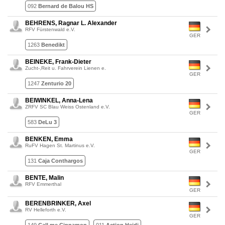
092
Bernard de Balou HS
BEHRENS, Ragnar L. Alexander
RFV Fürstenwald e.V.
GER
1263
Benedikt
BEINEKE, Frank-Dieter
Zucht-,Reit u. Fahrverein Lienen e.
GER
1247
Zenturio 20
BEIWINKEL, Anna-Lena
ZRFV SC Blau Weiss Ostenland e.V.
GER
583
DeLu 3
BENKEN, Emma
RuFV Hagen St. Martinus e.V.
GER
131
Caja Conthargos
BENTE, Malin
RFV Emmerthal
GER
BERENBRINKER, Axel
RV Helleforth e.V.
GER