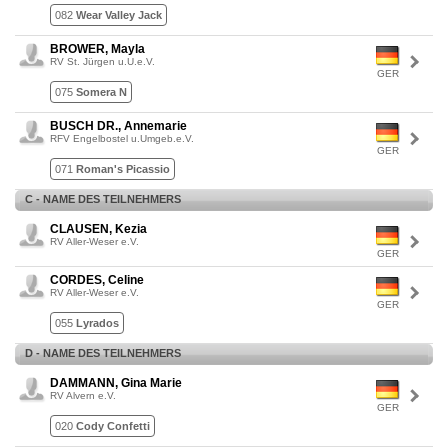
082
Wear Valley Jack
BROWER, Mayla
RV St. Jürgen u.U.e.V.
GER
075
Somera N
BUSCH DR., Annemarie
RFV Engelbostel u.Umgeb.e.V.
GER
071
Roman's Picassio
C - NAME DES TEILNEHMERS
CLAUSEN, Kezia
RV Aller-Weser e.V.
GER
CORDES, Celine
RV Aller-Weser e.V.
GER
055
Lyrados
D - NAME DES TEILNEHMERS
DAMMANN, Gina Marie
RV Alvern e.V.
GER
020
Cody Confetti