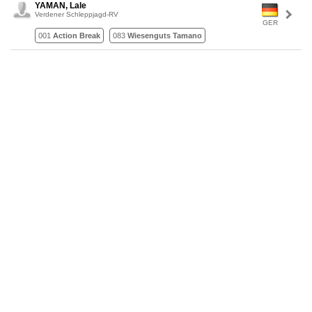
YAMAN, Lale
Verdener Schleppjagd-RV
GER
001
Action Break
083
Wiesenguts Tamano