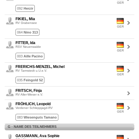
GER
092
Herzir
FIKIEL, Mia
RV Grabensee
GER
064
Nino 313
FITTER, Ida
RSV Neuenwalde
GER
003
Aille Pacino
FRERICHS-MENZEL, Michel
RV Tarmstedt u.U.e.V.
GER
035
Feingold 52
FRITSCH, Finja
RV Aller-Weser e.V.
FRÖHLICH, Leopold
Verdener Schleppjagd-RV
GER
083
Wiesenguts Tamano
G - NAME DES TEILNEHMERS
GASSMANN, Ava Sophie