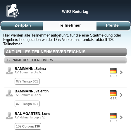
WBO-Reitertag
Zeitplan
Teilnehmer
Pferde
Hier werden alle Teilnehmer aufgeführt, für die eine Startmeldung oder
Ergebnis hochgeladen wurde. Das Verzeichnis umfaßt aktuell 120
Teilnehmer.
AKTUELLES TEILNEHMERVERZEICHNIS
B - NAME DES TEILNEHMERS
BAMMANN, Selma
RV Sottrum u.U.e.V.
GER
079
Tango 301
BAMMANN, Valentin
RV Sottrum u.U.e.V.
GER
079
Tango 301
BAUMGARTEN, Lene
RV Hahnenknoop e.V.
GER
109
Corona 136