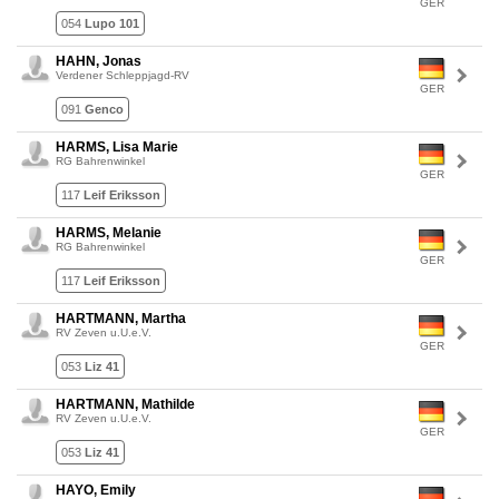
GER
054
Lupo 101
HAHN, Jonas
Verdener Schleppjagd-RV
GER
091
Genco
HARMS, Lisa Marie
RG Bahrenwinkel
GER
117
Leif Eriksson
HARMS, Melanie
RG Bahrenwinkel
GER
117
Leif Eriksson
HARTMANN, Martha
RV Zeven u.U.e.V.
GER
053
Liz 41
HARTMANN, Mathilde
RV Zeven u.U.e.V.
GER
053
Liz 41
HAYO, Emily