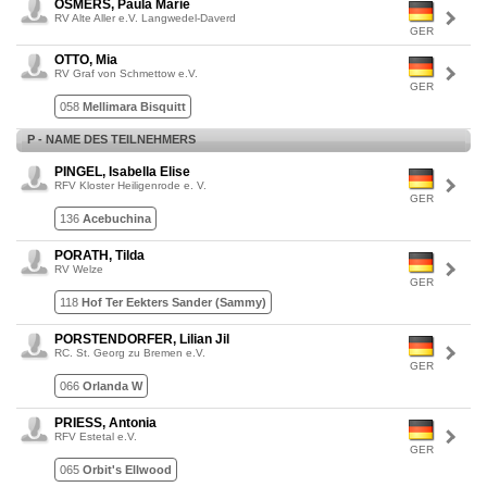
OSMERS, Paula Marie
RV Alte Aller e.V. Langwedel-Daverd
GER
OTTO, Mia
RV Graf von Schmettow e.V.
GER
058
Mellimara Bisquitt
P - NAME DES TEILNEHMERS
PINGEL, Isabella Elise
RFV Kloster Heiligenrode e. V.
GER
136
Acebuchina
PORATH, Tilda
RV Welze
GER
118
Hof Ter Eekters Sander (Sammy)
PORSTENDORFER, Lilian Jil
RC. St. Georg zu Bremen e.V.
GER
066
Orlanda W
PRIESS, Antonia
RFV Estetal e.V.
GER
065
Orbit's Ellwood