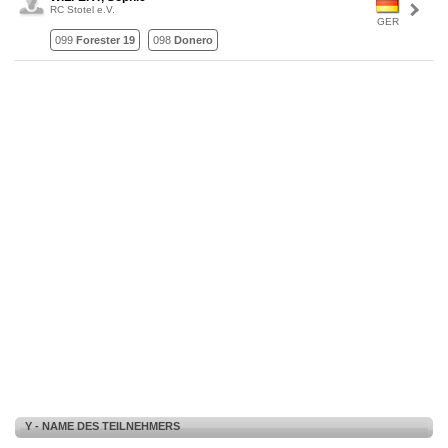
RC Stotel e.V.
GER
099
Forester 19
098
Donero
Y - NAME DES TEILNEHMERS