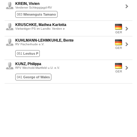
KREIN, Vivien
Verdener Schleppjagd-RV
083
Wiesenguts Tamano
KRUSCHKE, Mathea Karlotta
Vielseitiger PS im Landkr. Verden e
GER
KUHLMANN-LEHMKUHLE, Bente
RV Fischerhude e.V.
GER
051
Levitus P
KUNZ, Philippa
RFV Wechold-Martfeld u.U. e.V.
GER
041
George of Wales