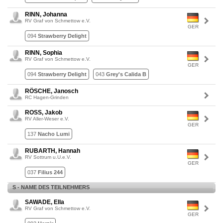
RINN, Johanna
RV Graf von Schmettow e.V.
GER
094
Strawberry Delight
RINN, Sophia
RV Graf von Schmettow e.V.
GER
094
Strawberry Delight
043
Grey's Calida B
RÖSCHE, Janosch
RC Hagen-Grinden
ROSS, Jakob
RV Aller-Weser e.V.
GER
137
Nacho Lumi
RUBARTH, Hannah
RV Sottrum u.U.e.V.
GER
037
Filius 244
S - NAME DES TEILNEHMERS
SAWADE, Ella
RV Graf von Schmettow e.V.
GER