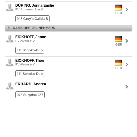
DÜRING, Jonna Emilie
RV Sottrum u.U.e.V.
GER
043
Grey's Calida B
E - NAME DES TEILNEHMERS
EICKHOFF, Janne
RV Alvern e.V.
GER
111
Schoko-Duo
EICKHOFF, Theo
RV Alvern e.V.
GER
111
Schoko-Duo
ERHARD, Andrea
076
Surprise 287