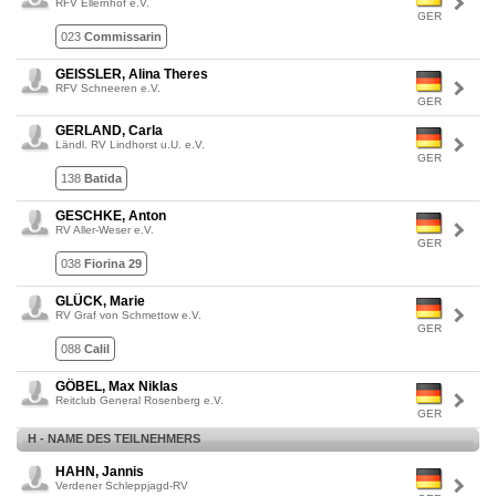
RFV Ellernhof e.V.
GER
023
Commissarin
GEISSLER, Alina Theres
RFV Schneeren e.V.
GER
GERLAND, Carla
Ländl. RV Lindhorst u.U. e.V.
GER
138
Batida
GESCHKE, Anton
RV Aller-Weser e.V.
GER
038
Fiorina 29
GLÜCK, Marie
RV Graf von Schmettow e.V.
GER
088
Calil
GÖBEL, Max Niklas
Reitclub General Rosenberg e.V.
GER
H - NAME DES TEILNEHMERS
HAHN, Jannis
Verdener Schleppjagd-RV