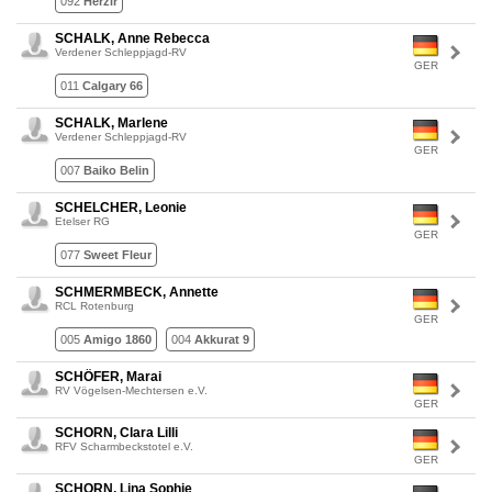
092
Herzir
SCHALK, Anne Rebecca
Verdener Schleppjagd-RV
GER
011
Calgary 66
SCHALK, Marlene
Verdener Schleppjagd-RV
GER
007
Baiko Belin
SCHELCHER, Leonie
Etelser RG
GER
077
Sweet Fleur
SCHMERMBECK, Annette
RCL Rotenburg
GER
005
Amigo 1860
004
Akkurat 9
SCHÖFER, Marai
RV Vögelsen-Mechtersen e.V.
GER
SCHORN, Clara Lilli
RFV Scharmbeckstotel e.V.
GER
SCHORN, Lina Sophie