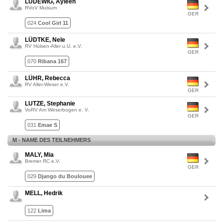
LUDEWIG, Ayleen
RVoV Mulsum
GER
024
Cool Girl 11
LÜDTKE, Nele
RV Hülsen-Aller u.U. e.V.
GER
070
Ribana 167
LÜHR, Rebecca
RV Aller-Weser e.V.
GER
LUTZE, Stephanie
VoRV Am Weserbogen e. V.
GER
031
Emae S
M - NAME DES TEILNEHMERS
MALY, Mia
Bremer RC e.V.
GER
029
Django du Boulouee
MELL, Hedrik
122
Lima