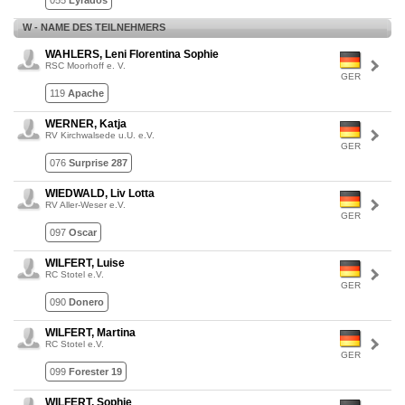
055
Lyrados
W - NAME DES TEILNEHMERS
WAHLERS, Leni Florentina Sophie
RSC Moorhoff e. V.
GER
119
Apache
WERNER, Katja
RV Kirchwalsede u.U. e.V.
GER
076
Surprise 287
WIEDWALD, Liv Lotta
RV Aller-Weser e.V.
GER
097
Oscar
WILFERT, Luise
RC Stotel e.V.
GER
090
Donero
WILFERT, Martina
RC Stotel e.V.
GER
099
Forester 19
WILFERT, Sophie