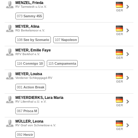
MENZEL, Frieda
RV Tarmstedt u.U.e.V.
GER
073
Sammy 455
MEYER, Alina
RG Berkelsmoor e.V.
GER
108
See by Szenario
107
Napoleon
MEYER, Emilie Faye
RFV Berkhof e.V.
GER
116
Conmigo 10
115
Campamenta
MEYER, Louisa
Verdener Schleppjagd-RV
GER
001
Action Break
MEYERDIERKS, Lara Maria
RV Lilienthal u.U. e.V.
GER
067
Prisca M
MÜLLER, Leona
RV Graf von Schmettow e.V.
GER
092
Herzir