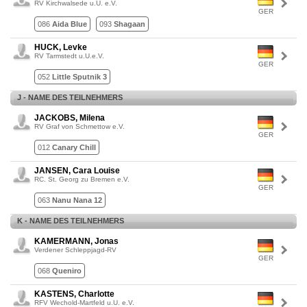
RV Kirchwalsede u.U. e.V.
GER
086
Aida Blue
093
Shagaan
HUCK, Levke
RV Tarmstedt u.U.e.V.
GER
052
Little Sputnik 3
J - NAME DES TEILNEHMERS
JACKOBS, Milena
RV Graf von Schmettow e.V.
GER
012
Canary Chill
JANSEN, Cara Louise
RC. St. Georg zu Bremen e.V.
GER
063
Nanu Nana 12
K - NAME DES TEILNEHMERS
KAMERMANN, Jonas
Verdener Schleppjagd-RV
GER
068
Queniro
KASTENS, Charlotte
RFV Wechold-Martfeld u.U. e.V.