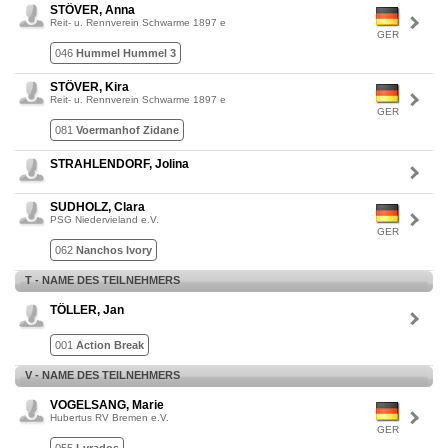
STÖVER, Anna
Reit- u. Rennverein Schwarme 1897 e
GER
046
Hummel Hummel 3
STÖVER, Kira
Reit- u. Rennverein Schwarme 1897 e
GER
081
Voermanhof Zidane
STRAHLENDORF, Jolina
SUDHOLZ, Clara
PSG Niedervieland e.V.
GER
062
Nanchos Ivory
T - NAME DES TEILNEHMERS
TÖLLER, Jan
001
Action Break
V - NAME DES TEILNEHMERS
VOGELSANG, Marie
Hubertus RV Bremen e.V.
GER