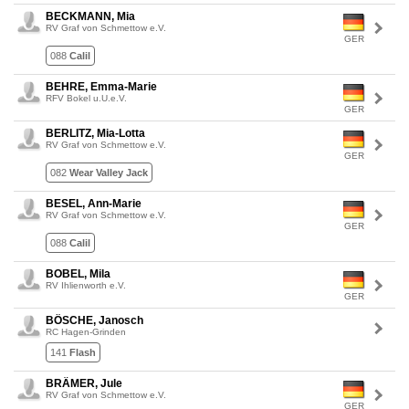
BECKMANN, Mia
RV Graf von Schmettow e.V.
GER
088
Calil
BEHRE, Emma-Marie
RFV Bokel u.U.e.V.
GER
BERLITZ, Mia-Lotta
RV Graf von Schmettow e.V.
GER
082
Wear Valley Jack
BESEL, Ann-Marie
RV Graf von Schmettow e.V.
GER
088
Calil
BOBEL, Mila
RV Ihlienworth e.V.
GER
BÖSCHE, Janosch
RC Hagen-Grinden
141
Flash
BRÄMER, Jule
RV Graf von Schmettow e.V.
GER