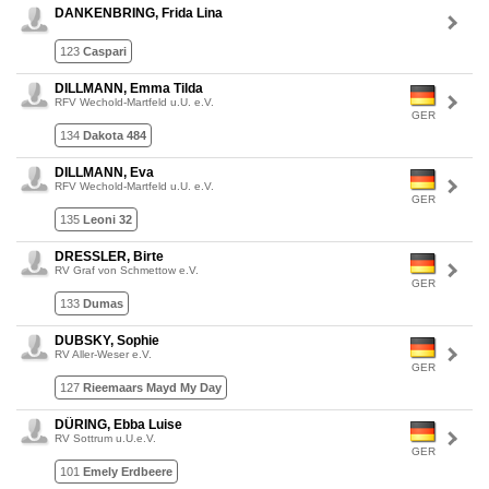
DANKENBRING, Frida Lina
123
Caspari
DILLMANN, Emma Tilda
RFV Wechold-Martfeld u.U. e.V.
GER
134
Dakota 484
DILLMANN, Eva
RFV Wechold-Martfeld u.U. e.V.
GER
135
Leoni 32
DRESSLER, Birte
RV Graf von Schmettow e.V.
GER
133
Dumas
DUBSKY, Sophie
RV Aller-Weser e.V.
GER
127
Rieemaars Mayd My Day
DÜRING, Ebba Luise
RV Sottrum u.U.e.V.
GER
101
Emely Erdbeere