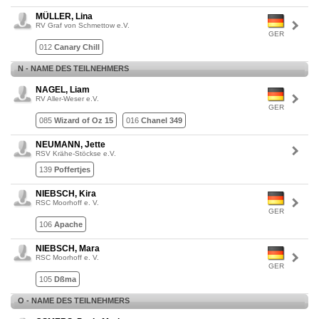
MÜLLER, Lina
RV Graf von Schmettow e.V.
GER
012
Canary Chill
N - NAME DES TEILNEHMERS
NAGEL, Liam
RV Aller-Weser e.V.
GER
085
Wizard of Oz 15
016
Chanel 349
NEUMANN, Jette
RSV Krähe-Stöckse e.V.
139
Poffertjes
NIEBSCH, Kira
RSC Moorhoff e. V.
GER
106
Apache
NIEBSCH, Mara
RSC Moorhoff e. V.
GER
105
Dßma
O - NAME DES TEILNEHMERS