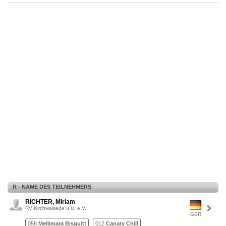
R - NAME DES TEILNEHMERS
RICHTER, Miriam
RV Kirchwalsede u.U. e.V.
GER
058
Mellimara Bisquitt
012
Canary Chill