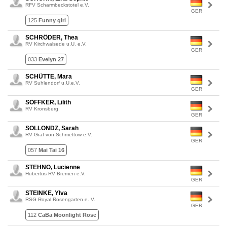
RFV Scharmbeckstotel e.V.
GER
125
Funny girl
SCHRÖDER, Thea
RV Kirchwalsede u.U. e.V.
GER
033
Evelyn 27
SCHÜTTE, Mara
RV Suhlendorf u.U.e.V.
GER
SÖFFKER, Lilith
RV Kronsberg
GER
SOLLONDZ, Sarah
RV Graf von Schmettow e.V.
GER
057
Mai Tai 16
STEHNO, Lucienne
Hubertus RV Bremen e.V.
GER
STEINKE, Ylva
RSG Royal Rosengarten e. V.
GER
112
CaBa Moonlight Rose