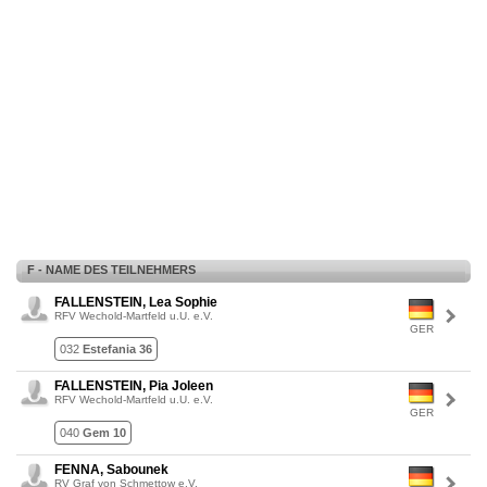
F - NAME DES TEILNEHMERS
FALLENSTEIN, Lea Sophie
RFV Wechold-Martfeld u.U. e.V.
GER
032
Estefania 36
FALLENSTEIN, Pia Joleen
RFV Wechold-Martfeld u.U. e.V.
GER
040
Gem 10
FENNA, Sabounek
RV Graf von Schmettow e.V.