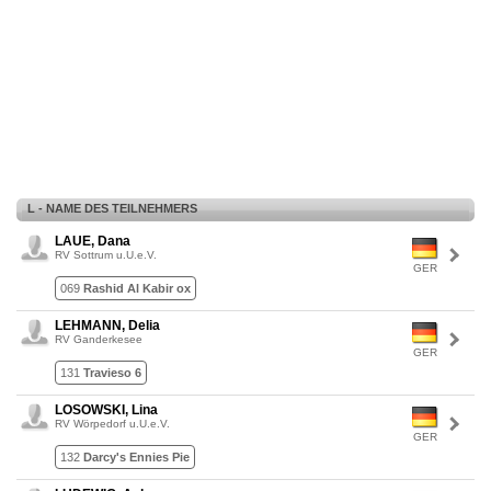
L - NAME DES TEILNEHMERS
LAUE, Dana
RV Sottrum u.U.e.V.
GER
069
Rashid Al Kabir ox
LEHMANN, Delia
RV Ganderkesee
GER
131
Travieso 6
LOSOWSKI, Lina
RV Wörpedorf u.U.e.V.
GER
132
Darcy's Ennies Pie