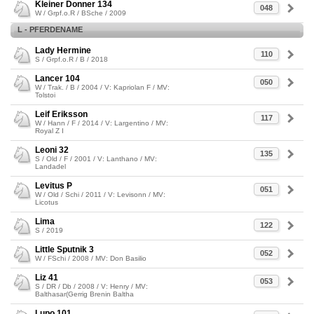
Kleiner Donner 134
048
W / Grpf.o.R / BSche / 2009
L - PFERDENAME
Lady Hermine
110
S / Grpf.o.R / B / 2018
Lancer 104
050
W / Trak. / B / 2004 / V: Kapriolan F / MV:
Tolstoi
Leif Eriksson
117
W / Hann / F / 2014 / V: Largentino / MV:
Royal Z I
Leoni 32
135
S / Old / F / 2001 / V: Lanthano / MV:
Landadel
Levitus P
051
W / Old / Schi / 2011 / V: Levisonn / MV:
Licotus
Lima
122
S / 2019
Little Sputnik 3
052
W / FSchi / 2008 / MV: Don Basilio
Liz 41
053
S / DR / Db / 2008 / V: Henry / MV:
Balthasar(Gerrig Brenin Baltha
Lupo 101