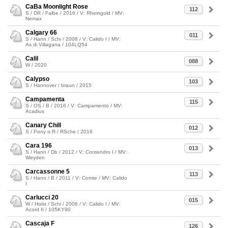
CaBa Moonlight Rose
112
S / DR / Falbe / 2016 / V: Rheingold / MV:
Nemax
Calgary 66
011
S / Hann / Schi / 2008 / V: Calido I / MV:
As di Villagana / 104LQ54
Calil
088
W / 2020
Calypso
103
S / Hannover / braun / 2015
Campamenta
115
S / OS / B / 2016 / V: Campamento / MV:
Acadius
Canary Chill
012
S / Pony o.R / RSche / 2016
Cara 196
013
S / Hann / Db / 2012 / V: Contendro I / MV:
Weyden
Carcassonne 5
113
S / Hann / B / 2011 / V: Comte / MV: Calido
I
Carlucci 20
015
W / Holst / Schi / 2006 / V: Calido I / MV:
Acord II / 105KY90
Cascaja F
126