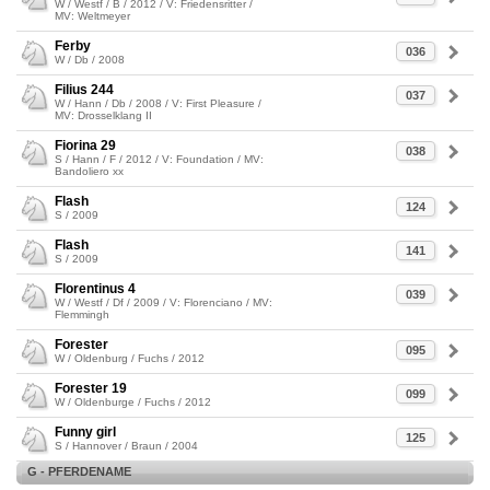
W / Westf / B / 2012 / V: Friedensritter /
MV: Weltmeyer
Ferby
036
W / Db / 2008
Filius 244
037
W / Hann / Db / 2008 / V: First Pleasure /
MV: Drosselklang II
Fiorina 29
038
S / Hann / F / 2012 / V: Foundation / MV:
Bandoliero xx
Flash
124
S / 2009
Flash
141
S / 2009
Florentinus 4
039
W / Westf / Df / 2009 / V: Florenciano / MV:
Flemmingh
Forester
095
W / Oldenburg / Fuchs / 2012
Forester 19
099
W / Oldenburge / Fuchs / 2012
Funny girl
125
S / Hannover / Braun / 2004
G - PFERDENAME