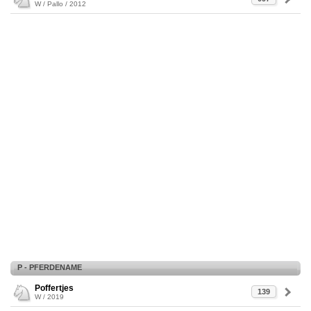
W / Pallo / 2012
P - PFERDENAME
Poffertjes
139
W / 2019