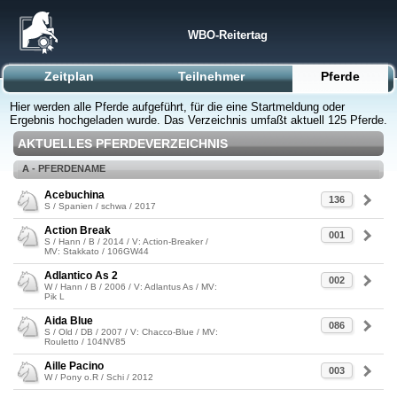
WBO-Reitertag
Zeitplan
Teilnehmer
Pferde
Hier werden alle Pferde aufgeführt, für die eine Startmeldung oder
Ergebnis hochgeladen wurde. Das Verzeichnis umfaßt aktuell 125 Pferde.
AKTUELLES PFERDEVERZEICHNIS
A - PFERDENAME
Acebuchina
136
S / Spanien / schwa / 2017
Action Break
001
S / Hann / B / 2014 / V: Action-Breaker /
MV: Stakkato / 106GW44
Adlantico As 2
002
W / Hann / B / 2006 / V: Adlantus As / MV:
Pik L
Aida Blue
086
S / Old / DB / 2007 / V: Chacco-Blue / MV:
Rouletto / 104NV85
Aille Pacino
003
W / Pony o.R / Schi / 2012