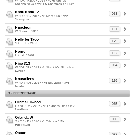
W / DR / Falbe / 2014 / V: Heidbergs
Nancho Nova / MV: FS Champion de Luxe
Nanu Nana 12
063
W / DR / B / 2016 / V: Night-Cup / MV:
Scampolo
Napoleon
107
W / braun / 2014
Nelly for Tado
129
S / FhLH / 2003
Nemo
102
H / dkl. / 2009
Nino 313
064
W / DR / F / 2012 / V: Nino / MV: Singold's
Lyncort
Nouvaliero
128
W / DR / Db / 2017 / V: Nouvalier / MV:
Montreal
O - PFERDENAME
Orbit's Ellwood
065
H / NF / Db / 2007 / V: Feldhof's Orbit / MV:
Gentleman
Orlanda W
066
S / OS / B / 2016 / V: Orlando / MV:
Rubinstein I
Oscar
097