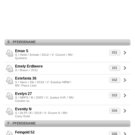
E - PFERDENAME
Emae S
031
S / Holst / Schwb / 2012 / V: Crunch / MV:
Quintero
Emely Erdbeere
101
S / Braun / 2011
Estefania 36
032
S / Hann / Db / 2019 / V: Estobar NRW /
MV: Franz Liszt
Evelyn 27
033
S / NRPS / B / 2005 / V: Justice H.R. / MV:
Condor ox
Evenity N
034
S / Dt.Pf / B / 2019 / V: Enorm II / MV:
Carry Gold
F - PFERDENAME
Feingold 52
035