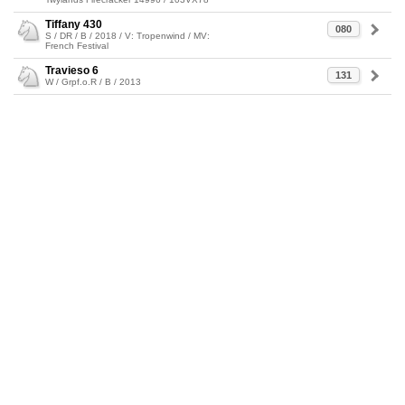
Tiffany 430
080
S / DR / B / 2018 / V: Tropenwind / MV:
French Festival
Travieso 6
131
W / Grpf.o.R / B / 2013