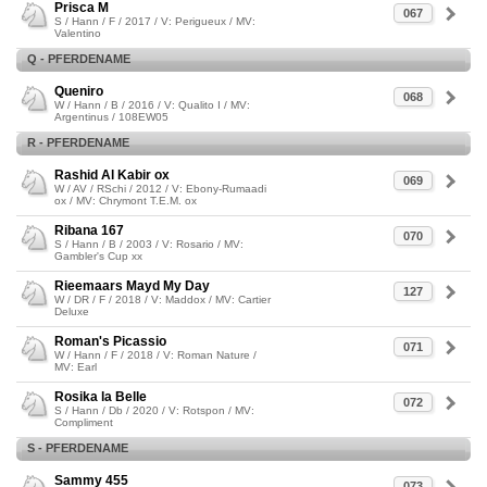
Prisca M
067
S / Hann / F / 2017 / V: Perigueux / MV:
Valentino
Q - PFERDENAME
Queniro
068
W / Hann / B / 2016 / V: Qualito I / MV:
Argentinus / 108EW05
R - PFERDENAME
Rashid Al Kabir ox
069
W / AV / RSchi / 2012 / V: Ebony-Rumaadi
ox / MV: Chrymont T.E.M. ox
Ribana 167
070
S / Hann / B / 2003 / V: Rosario / MV:
Gambler's Cup xx
Rieemaars Mayd My Day
127
W / DR / F / 2018 / V: Maddox / MV: Cartier
Deluxe
Roman's Picassio
071
W / Hann / F / 2018 / V: Roman Nature /
MV: Earl
Rosika la Belle
072
S / Hann / Db / 2020 / V: Rotspon / MV:
Compliment
S - PFERDENAME
Sammy 455
073