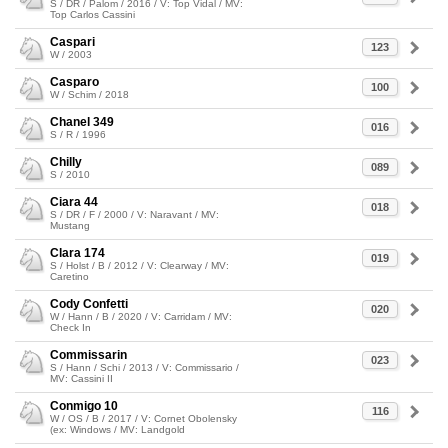
S / DR / Palom / 2016 / V: Top Vidal / MV:
Top Carlos Cassini
Caspari
123
W / 2003
Casparo
100
W / Schim / 2018
Chanel 349
016
S / R / 1996
Chilly
089
S / 2010
Ciara 44
018
S / DR / F / 2000 / V: Naravant / MV:
Mustang
Clara 174
019
S / Holst / B / 2012 / V: Clearway / MV:
Caretino
Cody Confetti
020
W / Hann / B / 2020 / V: Carridam / MV:
Check In
Commissarin
023
S / Hann / Schi / 2013 / V: Commissario /
MV: Cassini II
Conmigo 10
116
W / OS / B / 2017 / V: Cornet Obolensky
(ex: Windows / MV: Landgold