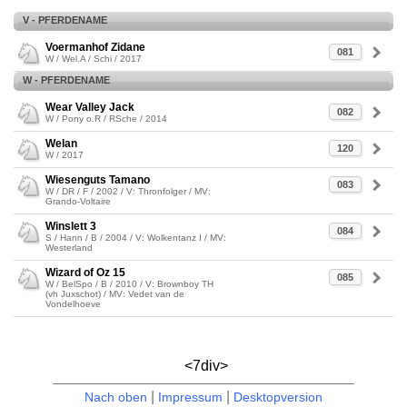
V - PFERDENAME
Voermanhof Zidane
081
W / Wel.A / Schi / 2017
W - PFERDENAME
Wear Valley Jack
082
W / Pony o.R / RSche / 2014
Welan
120
W / 2017
Wiesenguts Tamano
083
W / DR / F / 2002 / V: Thronfolger / MV:
Grando-Voltaire
Winslett 3
084
S / Hann / B / 2004 / V: Wolkentanz I / MV:
Westerland
Wizard of Oz 15
085
W / BelSpo / B / 2010 / V: Brownboy TH
(vh Juxschot) / MV: Vedet van de
Vondelhoeve
<7div>
|
|
Nach oben
Impressum
Desktopversion