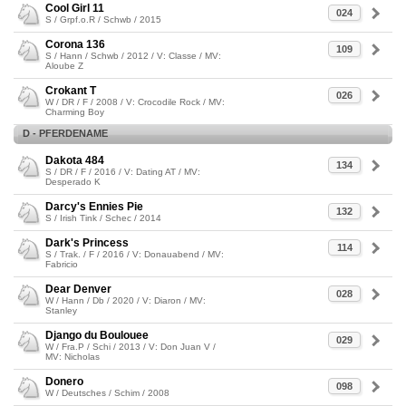
Cool Girl 11
024
S / Grpf.o.R / Schwb / 2015
Corona 136
109
S / Hann / Schwb / 2012 / V: Classe / MV:
Aloube Z
Crokant T
026
W / DR / F / 2008 / V: Crocodile Rock / MV:
Charming Boy
D - PFERDENAME
Dakota 484
134
S / DR / F / 2016 / V: Dating AT / MV:
Desperado K
Darcy's Ennies Pie
132
S / Irish Tink / Schec / 2014
Dark's Princess
114
S / Trak. / F / 2016 / V: Donauabend / MV:
Fabricio
Dear Denver
028
W / Hann / Db / 2020 / V: Diaron / MV:
Stanley
Django du Boulouee
029
W / Fra.P / Schi / 2013 / V: Don Juan V /
MV: Nicholas
Donero
098
W / Deutsches / Schim / 2008