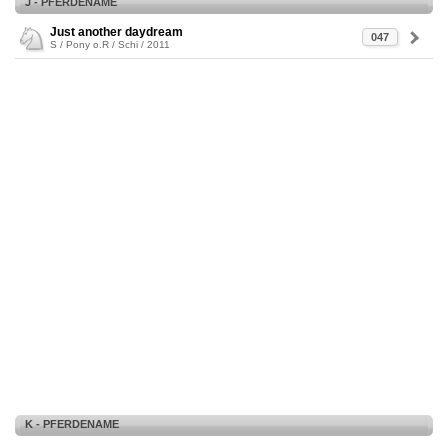
J - PFERDENAME
Just another daydream
047
S / Pony o.R / Schi / 2011
K - PFERDENAME