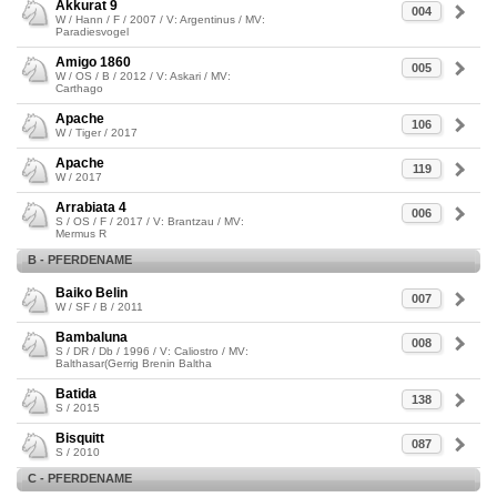
Akkurat 9
004
W / Hann / F / 2007 / V: Argentinus / MV:
Paradiesvogel
Amigo 1860
005
W / OS / B / 2012 / V: Askari / MV:
Carthago
Apache
106
W / Tiger / 2017
Apache
119
W / 2017
Arrabiata 4
006
S / OS / F / 2017 / V: Brantzau / MV:
Mermus R
B - PFERDENAME
Baiko Belin
007
W / SF / B / 2011
Bambaluna
008
S / DR / Db / 1996 / V: Caliostro / MV:
Balthasar(Gerrig Brenin Baltha
Batida
138
S / 2015
Bisquitt
087
S / 2010
C - PFERDENAME