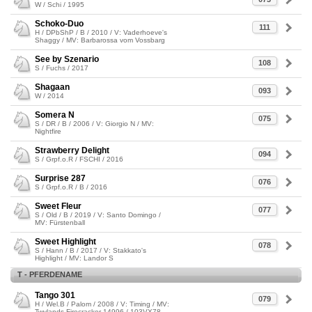
W / Schi / 1995
Schoko-Duo
111
H / DPbShP / B / 2010 / V: Vaderhoeve's
Shaggy / MV: Barbarossa vom Vossbarg
See by Szenario
108
S / Fuchs / 2017
Shagaan
093
W / 2014
Somera N
075
S / DR / B / 2006 / V: Giorgio N / MV:
Nightfire
Strawberry Delight
094
S / Grpf.o.R / FSCHI / 2016
Surprise 287
076
S / Grpf.o.R / B / 2016
Sweet Fleur
077
S / Old / B / 2019 / V: Santo Domingo /
MV: Fürstenball
Sweet Highlight
078
S / Hann / B / 2017 / V: Stakkato's
Highlight / MV: Landor S
T - PFERDENAME
Tango 301
079
H / Wel.B / Palom / 2008 / V: Timing / MV:
Twylands Firecracker 14996 / 103VX78