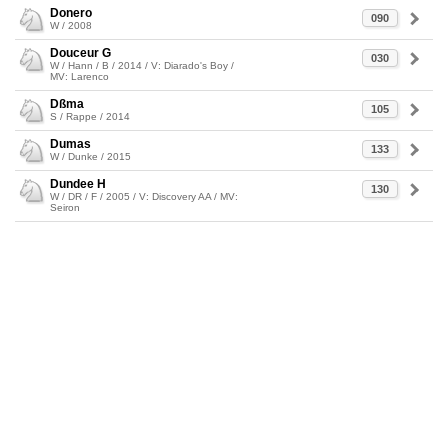
Donero
090
W / 2008
Douceur G
030
W / Hann / B / 2014 / V: Diarado's Boy /
MV: Larenco
Dßma
105
S / Rappe / 2014
Dumas
133
W / Dunke / 2015
Dundee H
130
W / DR / F / 2005 / V: Discovery AA / MV:
Seiron