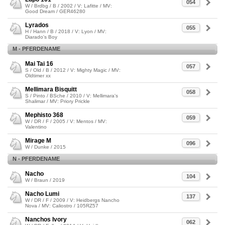
054
W / Brdbg / B / 2002 / V: Lafitte / MV:
Good Dream / GER46280
Lyrados
055
H / Hann / B / 2018 / V: Lyon / MV:
Diarado's Boy
M - PFERDENAME
Mai Tai 16
057
S / Old / B / 2012 / V: Mighty Magic / MV:
Oldtimer xx
Mellimara Bisquitt
058
S / Pinto / BSche / 2010 / V: Mellimara's
Shalimar / MV: Priory Prickle
Mephisto 368
059
W / DR / F / 2005 / V: Mentos / MV:
Valentino
Mirage M
096
W / Dunke / 2015
N - PFERDENAME
Nacho
104
W / Braun / 2019
Nacho Lumi
137
W / DR / F / 2009 / V: Heidbergs Nancho
Nova / MV: Caliostro / 105RZ57
Nanchos Ivory
062