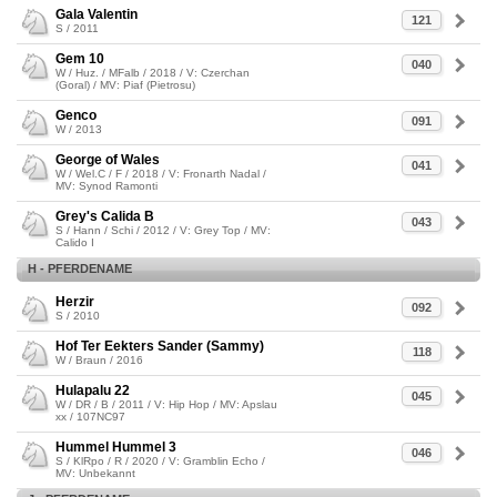
Gala Valentin
121
S / 2011
Gem 10
040
W / Huz. / MFalb / 2018 / V: Czerchan
(Goral) / MV: Piaf (Pietrosu)
Genco
091
W / 2013
George of Wales
041
W / Wel.C / F / 2018 / V: Fronarth Nadal /
MV: Synod Ramonti
Grey's Calida B
043
S / Hann / Schi / 2012 / V: Grey Top / MV:
Calido I
H - PFERDENAME
Herzir
092
S / 2010
Hof Ter Eekters Sander (Sammy)
118
W / Braun / 2016
Hulapalu 22
045
W / DR / B / 2011 / V: Hip Hop / MV: Apslau
xx / 107NC97
Hummel Hummel 3
046
S / KlRpo / R / 2020 / V: Gramblin Echo /
MV: Unbekannt