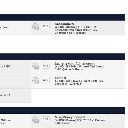
Kassandro S
253
n / MV:
W / DSP (BaWue) / Db / 2021 / V:
Kassander van 't Roosakker / MV:
Champion For Pleasure
Laurenz vom Achterkamp
445
int / MV:
W / OS / B / 2014 / V: Lord Pezi Junior
/ MV: Quidam's Rubin
Lillith 9
408
:
S / Old / Db / 2010 / V: Lord Pezi / MV:
Landor S / 108BM14
izzaro /
Miss Moneypenny 85
107
 Million
S / DSP (BaWue) / B / 2019 / V: Colman
ts xx
/ MV: Casall