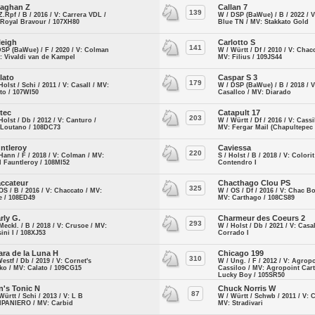
laghan Z
Callan 7
139
Z.Rpf / B / 2016 / V: Carrera VDL /
W / DSP (BaWue) / B / 2022 / 
 Royal Bravour / 107XH80
Blue TN / MV: Stakkato Gold
leigh
Carlotto S
141
DSP (BaWue) / F / 2020 / V: Colman
W / Württ / Df / 2010 / V: Chac
: Vivaldi van de Kampel
MV: Filius / 109JS44
lato
Caspar S 3
179
Holst / Schi / 2011 / V: Casall / MV:
W / DSP (BaWue) / B / 2018 / V
to / 107WI50
Casallco / MV: Diarado
tec
Catapult 17
203
Holst / Db / 2012 / V: Canturo /
W / Württ / Df / 2016 / V: Cassi
 Loutano / 108DC73
MV: Fergar Mail (Chapultepec l
ntleroy
Caviessa
220
Hann / F / 2018 / V: Colman / MV:
S / Holst / B / 2018 / V: Colori
 Fauntleroy / 108MI52
Contendro I
ccateur
Chacthago Clou PS
325
OS / B / 2016 / V: Chaccato / MV:
W / OS / Df / 2016 / V: Chac Bo
e / 108ED49
MV: Carthago / 108CS89
rly G.
Charmeur des Coeurs 2
293
Meckl. / B / 2018 / V: Crusoe / MV:
W / Holst / Db / 2021 / V: Casa
ini I / 108XJ53
Corrado I
ara de la Luna H
Chicago 199
310
Westf / Db / 2019 / V: Cornet's
W / Ung. / F / 2012 / V: Agrop
ko / MV: Calato / 109CG15
Cassiloo / MV: Agropoint Car
Lucky Boy / 105SR50
n's Tonic N
Chuck Norris W
87
Württ / Schi / 2013 / V: L B
W / Württ / Schwb / 2011 / V: 
PANIERO / MV: Carbid
MV: Stradivari