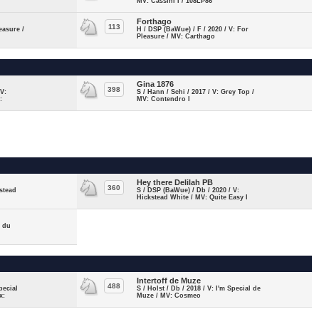
o
MV: Cassini I / 108LP86
Forthago
113
easure /
H / DSP (BaWue) / F / 2020 / V: For
Pleasure / MV: Carthago
Gina 1876
398
V:
S / Hann / Schi / 2017 / V: Grey Top /
:
MV: Contendro I
Hey there Delilah PB
360
kstead
S / DSP (BaWue) / Db / 2020 / V:
Hickstead White / MV: Quite Easy I
y du
Intertoff de Muze
488
pecial
S / Holst / Db / 2018 / V: I'm Special de
x:
Muze / MV: Cosmeo