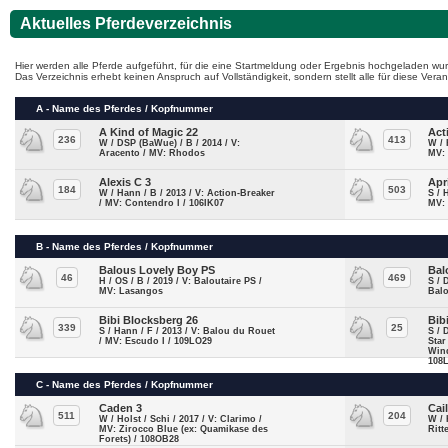
Aktuelles Pferdeverzeichnis
Hier werden alle Pferde aufgeführt, für die eine Startmeldung oder Ergebnis hochgeladen wur
Das Verzeichnis erhebt keinen Anspruch auf Vollständigkeit, sondern stellt alle für diese Ve
A - Name des Pferdes / Kopfnummer
A Kind of Magic 22
Act
236
413
W / DSP (BaWue) / B / 2014 / V:
W / 
Aracento / MV: Rhodos
MV:
Alexis C 3
Apr
184
503
W / Hann / B / 2013 / V: Action-Breaker
S / 
/ MV: Contendro I / 106IK07
MV:
B - Name des Pferdes / Kopfnummer
Balous Lovely Boy PS
Bal
46
469
H / OS / B / 2019 / V: Baloutaire PS /
S / 
MV: Lasangos
Balo
Bibi Blocksberg 26
Bib
339
25
S / Hann / F / 2013 / V: Balou du Rouet
S / 
/ MV: Escudo I / 109LO29
Star
Wind
108
C - Name des Pferdes / Kopfnummer
Caden 3
Cai
511
204
W / Holst / Schi / 2017 / V: Clarimo /
W / 
MV: Zirocco Blue (ex: Quamikase des
Rit
Forets) / 108OB28