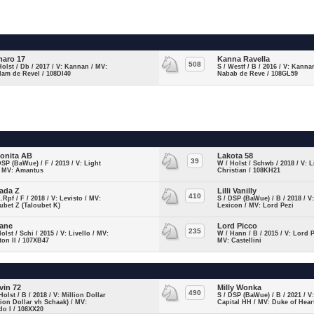
aro 17
Kanna Ravella
508
Holst / Db / 2017 / V: Kannan / MV:
S / Westf / B / 2016 / V: Kanna
am de Revel / 108DI40
Nabab de Reve / 108GL59
onita AB
Lakota 58
39
DSP (BaWue) / F / 2019 / V: Light
W / Holst / Schwb / 2018 / V: L
/ MV: Amantus
Christian / 108KH21
ada Z
Lilli Vanilly
410
Z.Rpf / F / 2018 / V: Levisto / MV:
S / DSP (BaWue) / B / 2018 / V
ubet Z (Taloubet K)
Lexicon / MV: Lord Pezi
iane
Lord Picco
235
Holst / Schi / 2015 / V: Livello / MV:
W / Hann / B / 2015 / V: Lord P
ton II / 107XB47
MV: Castellini
vin 72
Milly Wonka
490
Holst / B / 2018 / V: Million Dollar
S / DSP (BaWue) / B / 2021 / V:
lion Dollar vh Schaak) / MV:
Capital HH / MV: Duke of Hear
do I / 108XX20