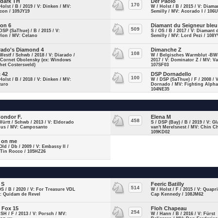
dark TH
Der Paolo
170
Holst / B / 2019 / V: Dinken / MV:
W / Holst / B / 2015 / V: Diama
con / 109JY19
Semilly / MV: Acorado I / 106
lon 6
Diamant du Seigneur bleu
509
DSP (SaThue) / B / 2015 / V:
S / OS / B / 2017 / V: Diamant 
lon / MV: Celano
Semilly / MV: Lord Pezi / 108
rado's Diamond 4
Dimanche Z
108
Westf / Schwb / 2018 / V: Diarado /
W / Belgisches Warmblut -BWP
 Cornet Obolensky (ex: Windows
2017 / V: Dominator Z / MV: Va-
het Costersveld)
107SF03
 42
DSP Dornadello
100
Holst / B / 2018 / V: Dinken / MV:
W / DSP (SaThue) / F / 2008 / V
turo
Dornado / MV: Fighting Alpha
104NE35
Condor F.
Elena M
458
Württ / Schwb / 2013 / V: Eldorado
S / DSP (Bay) / B / 2019 / V: 
Hus / MV: Camposanto
van't Merelsnest / MV: Chin Ch
109KD02
 on me
Old / Db / 2009 / V: Embassy II /
 Tin Rocco / 105HZ26
 S
Feeric Batilly
514
OS / B / 2020 / V: For Treasure VDL
W / Holst / F / 2015 / V: Quapr
V: Quidam de Revel
Cap Kennedy / 108JM62
e Fox 15
Floh Chapeau
254
ISH / F / 2013 / V: Porsch / MV:
W / Hann / B / 2016 / V: Fürst