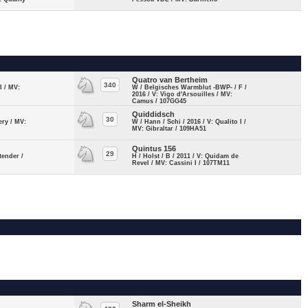
Quatro van Bertheim
340
I / MV:
W / Belgisches Warmblut -BWP- / F /
2016 / V: Vigo d'Arsouilles / MV:
Camus / 107GG45
Quiddidsch
30
ery / MV:
W / Hann / Schi / 2016 / V: Qualito I /
MV: Gibraltar / 109HA51
Quintus 156
29
tender /
H / Holst / B / 2011 / V: Quidam de
Revel / MV: Cassini I / 107TM11
Sharm el-Sheikh