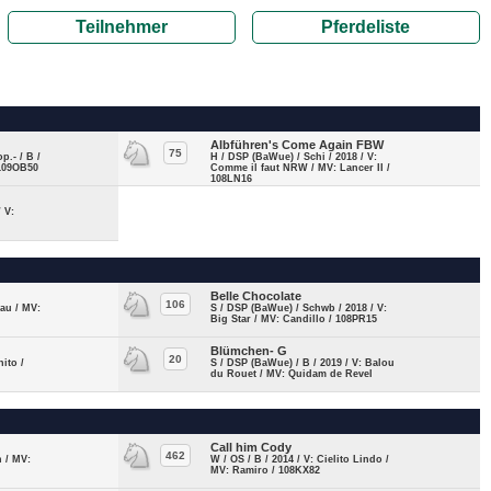
Teilnehmer
Pferdeliste
Albführen's Come Again FBW
75
p.- / B /
H / DSP (BaWue) / Schi / 2018 / V:
 109OB50
Comme il faut NRW / MV: Lancer II /
108LN16
 V:
Belle Chocolate
106
zau / MV:
S / DSP (BaWue) / Schwb / 2018 / V:
Big Star / MV: Candillo / 108PR15
Blümchen- G
20
nito /
S / DSP (BaWue) / B / 2019 / V: Balou
du Rouet / MV: Quidam de Revel
Call him Cody
462
n / MV:
W / OS / B / 2014 / V: Cielito Lindo /
MV: Ramiro / 108KX82