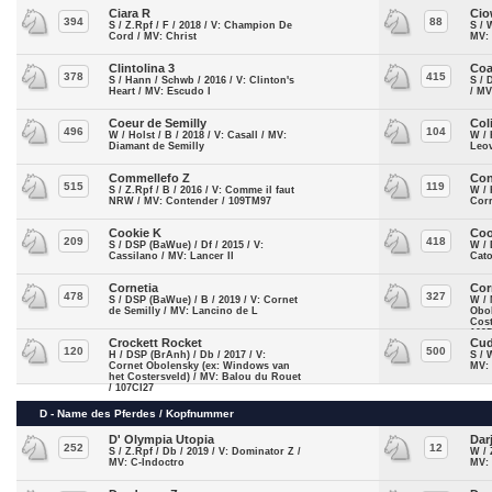
Ciara R
Cio
394
88
S / Z.Rpf / F / 2018 / V: Champion De
S / 
Cord / MV: Christ
MV: 
Clintolina 3
Coa
378
415
S / Hann / Schwb / 2016 / V: Clinton's
S / 
Heart / MV: Escudo I
/ MV
Coeur de Semilly
Col
496
104
W / Holst / B / 2018 / V: Casall / MV:
W / 
Diamant de Semilly
Leov
Commellefo Z
Con
515
119
S / Z.Rpf / B / 2016 / V: Comme il faut
W / 
NRW / MV: Contender / 109TM97
Corr
Cookie K
Coo
209
418
S / DSP (BaWue) / Df / 2015 / V:
W / 
Cassilano / MV: Lancer II
Cat
Cornetia
Cor
478
327
S / DSP (BaWue) / B / 2019 / V: Cornet
W / 
de Semilly / MV: Lancino de L
Obo
Cost
109
Crockett Rocket
Cud
120
500
H / DSP (BrAnh) / Db / 2017 / V:
S / 
Cornet Obolensky (ex: Windows van
MV:
het Costersveld) / MV: Balou du Rouet
/ 107CI27
D - Name des Pferdes / Kopfnummer
D' Olympia Utopia
Dar
252
12
S / Z.Rpf / Db / 2019 / V: Dominator Z /
W / 
MV: C-Indoctro
MV: