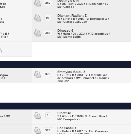
Destiny's Girl
357
nt de
S / OS / Schi / 2020 / V: Dominator Z /
UK02
MV: Calido I
Diamant Radiant Z
98
de
W / Z.Rpf / B / 2016 / V: Dominator Z /
YV42
MV: Classe / 108UC60
Dinozzo 6
389
- / B /
W / Hann / Db / 2014 / V: Diacontinus /
Vite /
MV: Monte Bellini
:
 /
Emmylou Balou Z
376
Glasgow
S / Z.Rpf / B / 2013 / V: Eldorado van
in /
de Zeshoek / MV: Baloubet du Rouet /
106TU52
Finett 48
1
ice / MV:
S / Württ / F / 2008 / V: French Kiss /
MV: Feenpark xx
For Cassius
326
H / Holst / B / 2017 / V: For Pleasure /