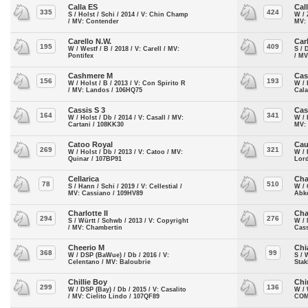
Calla ES
Cal
335
424
S / Holst / Schi / 2014 / V: Chin Champ
W / 
/ MV: Contender
MV:
Carello N.W.
Car
195
409
W / Westf / B / 2018 / V: Carell / MV:
S / 
Pontifex
/ MV
Cashmere M
Cas
156
193
W / Holst / B / 2013 / V: Con Spirito R
W / 
/ MV: Landos / 106HQ75
Cala
Cassis S 3
Cas
164
341
W / Holst / Db / 2014 / V: Casall / MV:
W / 
Cartani / 108KK30
MV:
Catoo Royal
Cau
269
321
W / Holst / Db / 2013 / V: Catoo / MV:
W / 
Quinar / 107BP91
Lord
Cellarica
Cha
78
510
S / Hann / Schi / 2019 / V: Cellestial /
W / 
MV: Cassiano / 109HV89
Abk
Charlotte II
Cha
294
276
S / Württ / Schwb / 2013 / V: Copyright
W / 
/ MV: Chambertin
Cass
Cheerio M
Chi
368
99
W / DSP (BaWue) / Db / 2016 / V:
S / 
Celentano / MV: Baloubrie
Stak
Chillie Boy
Chi
299
136
W / DSP (Bay) / Db / 2015 / V: Casalito
W / 
/ MV: Cielito Lindo / 107QF89
COM