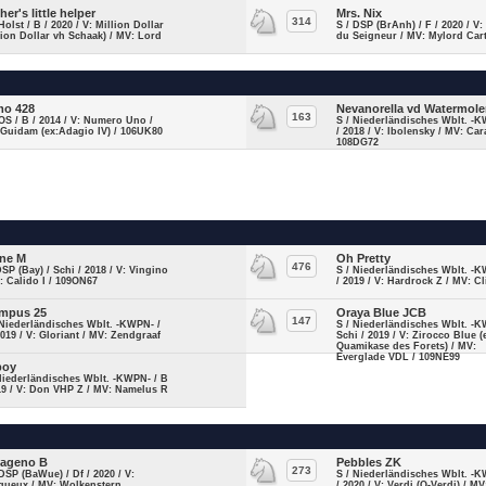
her's little helper
Mrs. Nix
314
Holst / B / 2020 / V: Million Dollar
S / DSP (BrAnh) / F / 2020 / V
lion Dollar vh Schaak) / MV: Lord
du Seigneur / MV: Mylord Car
o 428
Nevanorella vd Watermol
163
OS / B / 2014 / V: Numero Uno /
S / Niederländisches Wblt. -K
Guidam (ex:Adagio IV) / 106UK80
/ 2018 / V: Ibolensky / MV: Ca
108DG72
ne M
Oh Pretty
476
DSP (Bay) / Schi / 2018 / V: Vingino
S / Niederländisches Wblt. -K
: Calido I / 109ON67
/ 2019 / V: Hardrock Z / MV: C
mpus 25
Oraya Blue JCB
147
Niederländisches Wblt. -KWPN- /
S / Niederländisches Wblt. -K
2019 / V: Gloriant / MV: Zendgraaf
Schi / 2019 / V: Zirocco Blue (
Quamikase des Forets) / MV:
Everglade VDL / 109NE99
boy
Niederländisches Wblt. -KWPN- / B
19 / V: Don VHP Z / MV: Namelus R
ageno B
Pebbles ZK
273
DSP (BaWue) / Df / 2020 / V:
S / Niederländisches Wblt. -K
gueux / MV: Wolkenstern
/ 2020 / V: Verdi (Q-Verdi) / MV