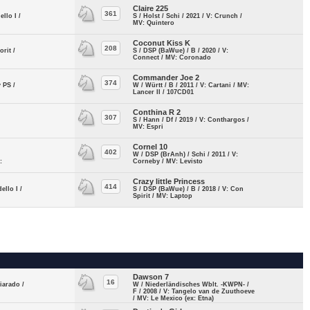
Claire 225
361
ello I /
S / Holst / Schi / 2021 / V: Crunch /
MV: Quintero
Coconut Kiss K
208
orit /
S / DSP (BaWue) / B / 2020 / V:
Connect / MV: Coronado
Commander Joe 2
374
y PS /
W / Württ / B / 2011 / V: Cartani / MV:
Lancer II / 107CD01
Conthina R 2
307
:
S / Hann / Df / 2019 / V: Conthargos /
MV: Espri
Cornel 10
402
:
W / DSP (BrAnh) / Schi / 2011 / V:
:
Corneby / MV: Levisto
Crazy little Princess
414
ello I /
S / DSP (BaWue) / B / 2018 / V: Con
Spirit / MV: Laptop
Dawson 7
16
iarado /
W / Niederländisches Wblt. -KWPN- /
F / 2008 / V: Tangelo van de Zuuthoeve
/ MV: Le Mexico (ex: Etna)