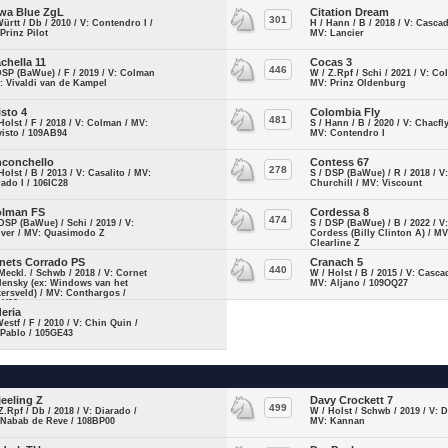
wa Blue ZgL
Citation Dream
301
Württ / Db / 2010 / V: Contendro I /
H / Hann / B / 2018 / V: Cascad
Prinz Pilot
MV: Lancier
chella 11
Cocas 3
446
DSP (BaWue) / F / 2019 / V: Colman
W / Z.Rpf / Schi / 2021 / V: Col
: Vivaldi van de Kampel
MV: Prinz Oldenburg
isto 4
Colombia Fly
481
Holst / F / 2018 / V: Colman / MV:
S / Hann / B / 2020 / V: Chacfl
isto / 109AB94
MV: Contendro I
conchello
Contess 67
278
Holst / B / 2013 / V: Casalito / MV:
S / DSP (BaWue) / R / 2018 / V
ado I / 106IC28
Churchill / MV: Viscount
lman FS
Cordessa 8
474
DSP (BaWue) / Schi / 2019 / V:
S / DSP (BaWue) / B / 2022 / V
over / MV: Quasimodo Z
Cordess (Billy Clinton A) / MV
Clearline Z
nets Corrado PS
Cranach 5
440
Meckl. / Schwb / 2018 / V: Cornet
W / Holst / B / 2015 / V: Cascad
lensky (ex: Windows van het
MV: Aljano / 109OQ27
ersveld) / MV: Conthargos /
DV90
eria
Westf / F / 2010 / V: Chin Quin /
 Pablo / 105GE43
jeeling Z
Davy Crockett 7
499
Z.Rpf / Db / 2018 / V: Diarado /
W / Holst / Schwb / 2019 / V: D
 Nabab de Reve / 108BP00
MV: Kannan