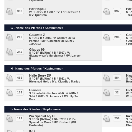
Zapateado
Tou
For Hope 2
For
390
397
W / Holst / B / 2017 / V: For Pleasure /
S / 
MV: Quintero
Tre
G - Name des Pferdes / Kopfnummer
Galantis Z
Gal
212
296
S / OS / B / 2016 / V: Gaillard de la
S / 
Pomme / MV: Carembar de Muze /
/ 20
109OB03
/ 10
Gladys 99
242
S / DSP (BaWue) / B / 2017 / V:
Glasgow van't Merelsnest / MV: Lancer
II
H - Name des Pferdes / Kopfnummer
Halle Berry DP
Hap
489
484
S / DSP (BaWue) / B / 2021 / V:
S / 
Hickstead Gold / MV: Claudius Marius
Hear
Hianora
Hic
133
32
S / Niederländisches Wblt. -KWPN- /
W / 
Schi / 2012 / V: Advance / MV: Up To
Whit
Date
I - Name des Pferdes / Kopfnummer
I'm Special Ivy H
Inc
121
298
S / DSP (BaWue) / Db / 2018 / V: I'm
S / 
Special de Muze / MV: Corland (DK:
Schi
Corlando)
Clin
IQ 7