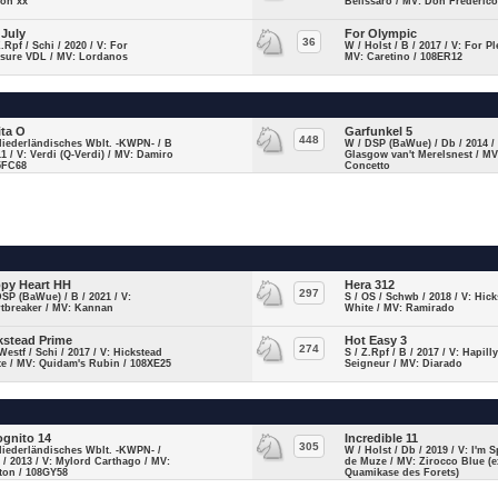
lon xx
Belissaro / MV: Don Frederic
 July
For Olympic
36
Z.Rpf / Schi / 2020 / V: For
W / Holst / B / 2017 / V: For Pl
asure VDL / MV: Lordanos
MV: Caretino / 108ER12
ita O
Garfunkel 5
448
Niederländisches Wblt. -KWPN- / B
W / DSP (BaWue) / Db / 2014 / 
11 / V: Verdi (Q-Verdi) / MV: Damiro
Glasgow van't Merelsnest / MV
5FC68
Concetto
py Heart HH
Hera 312
297
DSP (BaWue) / B / 2021 / V:
S / OS / Schwb / 2018 / V: Hic
tbreaker / MV: Kannan
White / MV: Ramirado
kstead Prime
Hot Easy 3
274
Westf / Schi / 2017 / V: Hickstead
S / Z.Rpf / B / 2017 / V: Hapill
e / MV: Quidam's Rubin / 108XE25
Seigneur / MV: Diarado
ognito 14
Incredible 11
305
Niederländisches Wblt. -KWPN- /
W / Holst / Db / 2019 / V: I'm S
 / 2013 / V: Mylord Carthago / MV:
de Muze / MV: Zirocco Blue (e
ton / 108GY58
Quamikase des Forets)