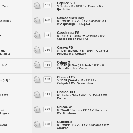
Caprice 567
497
V: Cero
S / Holst / B / 2018 / V: Casall / MV:
Quick Star
Cascadello's Boy
452
co-Blue /
W / Westf / B / 2013 / V: Cascadello I /
MV: Quadrigo / 106QU34
Cassiopeia PS
34
:
W / OS / B / 2015 / V: Casallco / MV:
Chacco-Blue / 108RH68
Cataya PB
359
lano /
S / DSP (BaWue) / B / 2014 / V: Cornet
a Silla)
De Lux / MV: Corlago
Celina O
439
t / MV:
S / DSP (BaWue) / Schwb / 2021 / V:
Chubakko / MV: Cento
Channel 25
245
y (H2) /
S / DSP (BrAnh) / R / 2019 / V:
Caligula / MV: Quandolino
Charon 103
471
ll / MV:
W / Holst / Schi / 2021 / V: Cahil / MV:
Colman
Chicca W
221
oint
S / Württ / Schwb / 2012 / V: Cassito /
thago's
MV: Stradivari
Ciacomax
223
Cayton /
W / Württ / B / 2011 / V: Ciacomo / MV:
Alcatraz