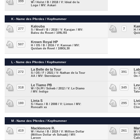
399
W / Holst / B / 2018 / V: Ideal de la
Loge / MV: Askari
K - Name des Pferdes / Kopfnummer
Kalouba
Kam
277
7
S / Westf / B / 2018 / V: Karajan / MV:
H / 
Balou du Rouet / 109LI93
Quid
Krown Royal HP
507
H / OS / B / 2016 / V: Kannan / MV:
Quidam de Revel / 108GL30
L - Name des Pferdes / Kopfnummer
La Belle de la Tour
Lab
272
391
S / OS / F / 2021 / V: Nathan de la Tour
S / 
AA / MV: Sterntänzer
On 
Le Tiamo PB
Lev
318
345
W / Dt.Pf / Schwb / 2012 / V: Le Diamo
S / 
/ MV: Indigo
Talo
Linta S
Liv
180
295
S / Hann / B / 2008 / V: Linton / MV:
S / 
Roncalli xx
Clin
M - Name des Pferdes / Kopfnummer
Macklemore R.
Mar
419
261
W / Holst / B / 2019 / V: Million Dollar
W / 
(Million Dollar vh Schaak) / MV:
(Mil
Larcon
Cali