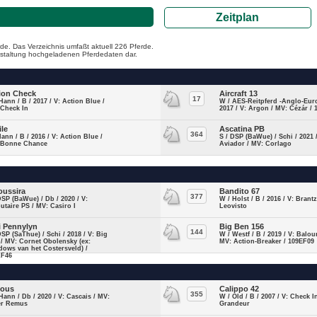
Zeitplan
de. Das Verzeichnis umfaßt aktuell 226 Pferde.
ranstaltung hochgeladenen Pferdedaten dar.
ion Check
Aircraft 13
17
Hann / B / 2017 / V: Action Blue /
W / AES-Reitpferd -Anglo-Euro
 Check In
2017 / V: Argon / MV: Cézár /
ile
Ascatina PB
364
Hann / B / 2016 / V: Action Blue /
S / DSP (BaWue) / Schi / 2021 /
 Bonne Chance
Aviador / MV: Corlago
oussira
Bandito 67
377
DSP (BaWue) / Db / 2020 / V:
W / Holst / B / 2016 / V: Brant
utaire PS / MV: Casiro I
Leovisto
i Pennylyn
Big Ben 156
144
DSP (SaThue) / Schi / 2018 / V: Big
W / Westf / B / 2019 / V: Balou
 / MV: Cornet Obolensky (ex:
MV: Action-Breaker / 109EF09
ows van het Costersveld) /
LF46
lous
Calippo 42
355
Hann / Db / 2020 / V: Cascais / MV:
W / Old / B / 2007 / V: Check I
ter Remus
Grandeur