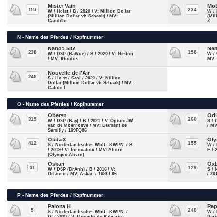
Mister Vain
Mot
110
234
W / Holst / B / 2020 / V: Million Dollar
W / 
(Million Dollar vh Schaak) / MV:
(Mil
Candillo
Z
N - Name des Pferdes / Kopfnummer
Nando 582
Nem
238
158
W / DSP (BaWue) / B / 2020 / V: Nekton
W / 
/ MV: Rhodos
MV: 
Nouvelle de l'Air
246
S / Holst / Schi / 2020 / V: Million
Dollar (Million Dollar vh Schaak) / MV:
Calido I
O - Name des Pferdes / Kopfnummer
Oberyn
Odi
315
260
W / DSP (Bay) / B / 2021 / V: Opium JW
S / 
van de Moerhoeve / MV: Diamant de
/ MV
Semilly / 109FQ86
Okita 3
Oly
412
155
S / Niederländisches Wblt. -KWPN- / B
W / 
/ 2019 / V: Innovation / MV: Ahorn
F / 
(Olympic Ahorn)
Oskari
Ox
31
129
W / DSP (BrAnh) / B / 2016 / V:
S / 
Orlando / MV: Askari / 108DL96
/ 20
P - Name des Pferdes / Kopfnummer
Palona H
Pap
5
248
S / Niederländisches Wblt. -KWPN- /
W / 
Df / 2020 / V: Panenka de Kalvarie /
Peri