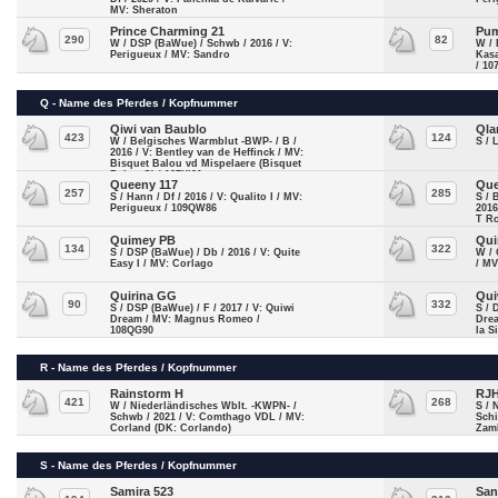
MV: Sheraton
Prince Charming 21
Pum
290
82
W / DSP (BaWue) / Schwb / 2016 / V:
W / 
Perigueux / MV: Sandro
Kas
/ 10
Q - Name des Pferdes / Kopfnummer
Qiwi van Baublo
Qla
423
124
W / Belgisches Warmblut -BWP- / B /
S / 
2016 / V: Bentley van de Heffinck / MV:
Bisquet Balou vd Mispelaere (Bisquet
Balou C) / 107XI01
Queeny 117
Que
257
285
S / Hann / Df / 2016 / V: Qualito I / MV:
S / 
Perigueux / 109QW86
2016
T R
Quimey PB
Qui
134
322
S / DSP (BaWue) / Db / 2016 / V: Quite
W / 
Easy I / MV: Corlago
/ MV
Quirina GG
Qui
90
332
S / DSP (BaWue) / F / 2017 / V: Quiwi
S / 
Dream / MV: Magnus Romeo /
Drea
108QG90
la S
R - Name des Pferdes / Kopfnummer
Rainstorm H
RJH
421
268
W / Niederländisches Wblt. -KWPN- /
S / 
Schwb / 2021 / V: Comthago VDL / MV:
Schi
Corland (DK: Corlando)
Zam
S - Name des Pferdes / Kopfnummer
Samira 523
San