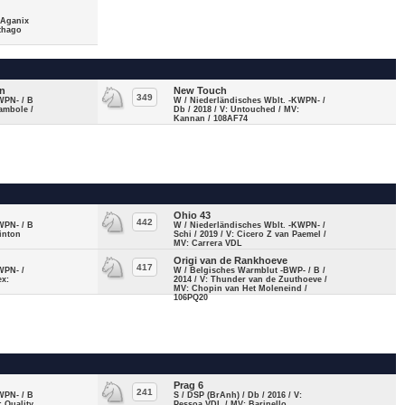
: Aganix
thago
en
New Touch
349
WPN- / B
W / Niederländisches Wblt. -KWPN- /
rambole /
Db / 2018 / V: Untouched / MV:
Kannan / 108AF74
Ohio 43
442
WPN- / B
W / Niederländisches Wblt. -KWPN- /
linton
Schi / 2019 / V: Cicero Z van Paemel /
MV: Carrera VDL
Origi van de Rankhoeve
417
WPN- /
W / Belgisches Warmblut -BWP- / B /
ex:
2014 / V: Thunder van de Zuuthoeve /
MV: Chopin van Het Moleneind /
106PQ20
Prag 6
241
WPN- / B
S / DSP (BrAnh) / Db / 2016 / V:
: Quality
Pessoa VDL / MV: Barinello