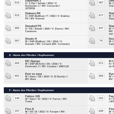
Daydream Z
Dee
513
467
S / Z.Rpf / Schwb / 2016 / V:
W / 
Dominator Z / MV: Concorde /
Clar
107OP34
Diakana RK
Dia
512
477
S / DSP (BaWue) / F / 2022 / V: Diablue
W / 
PS / MV: Kannan
Dipy
Diarabell PS
Dia
482
447
S / OS / Schwb / 2020 / V: Diaron / MV:
W / 
Casanova
MV:
van 
Dirado H
Doc
367
70
W / DSP (BaWue) / Db / 2014 / V:
W / 
Diarado / MV: Corland (DK: Corlando)
Can
E - Name des Pferdes / Kopfnummer
EIC Django
El 
262
271
W / DSP (BrAnh) / Db / 2016 / V:
H / 
Dominator Z / MV: Carabas / 108CC42
de 
Ever so easy
Eye
461
460
W / Hann / Db / 2010 / V: El Bundy I /
W / 
MV: Benz
MV:
F - Name des Pferdes / Kopfnummer
Fabius 109
Fay
140
151
W / Hann / B / 2015 / V: Farron / MV:
S / 
Trend
/ M
Finn K
Fir
157
449
W / OS / B / 2013 / V: Furejev / MV:
W / 