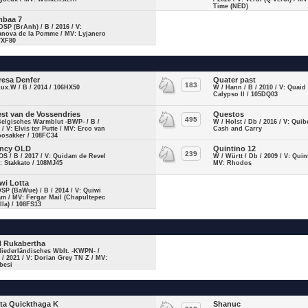
Time (NED)
baa 7
DSP (BrAnh) / B / 2016 / V:
anova de la Pomme / MV: Lyjanero
7XF80
resa Denfer
Quater past
183
Lux.W / B / 2014 / 106HX50
W / Hann / B / 2010 / V: Quaid 
Calypso II / 105DQ03
st van de Vossendries
Questos
495
Belgisches Warmblut -BWP- / B /
W / Holst / Db / 2016 / V: Quib
 / V: Elvis ter Putte / MV: Erco van
Cash and Carry
oosakker / 108FC34
ncy OLD
Quintino 12
239
OS / B / 2017 / V: Quidam de Revel
W / Württ / Db / 2009 / V: Quin
: Stakkato / 108MJ45
MV: Rhodos
wi Lotta
DSP (BaWue) / B / 2014 / V: Quiwi
m / MV: Fergar Mail (Chapultepec
illa) / 108FS13
 Rukabertha
Niederländisches Wblt. -KWPN- /
 / 2021 / V: Dorian Grey TN Z / MV:
besi
ta Quickthaga K
Shanuc