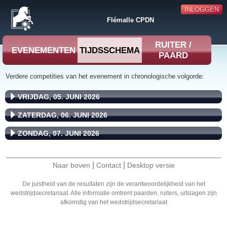
INLOGGEN
Flémalle CPDN
RUITER /
EVENEMENTEN
TIJDSSCHEMA
PAARD
Verdere competities van het evenement in chronologische volgorde:
VRIJDAG, 05. JUNI 2026
ZATERDAG, 06. JUNI 2026
ZONDAG, 07. JUNI 2026
|
|
Naar boven
Contact
Desktop versie
De juistheid van de resultaten zijn de verantwoordelijkheid van het
wedstrijdsecretariaat. Alle informatie omtrent paarden, ruiters, uitslagen zijn
afkomstig van het wedstrijdsecretariaat