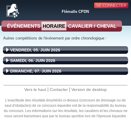
SE CONNECTER
Flémalle CPDN
ÉVÉNEMENTS
HORAIRE
CAVALIER / CHEVAL
Autres compétitions de l'événement par ordre chronologique :
VENDREDI, 05. JUIN 2026
SAMEDI, 06. JUIN 2026
DIMANCHE, 07. JUIN 2026
|
|
Vers le haut
Contacter
Version de desktop
L'exactitude des résultats énumérés ci-dessus (concours de dressage ou de
saut d'obstacles) de ce concours équestre est de la responsabilité du bureau
du concours. Les informations sur les résultats, les cavaliers et les chevaux ne
nous seront transmises que par le bureau sportive lors de l'épreuve équestre.