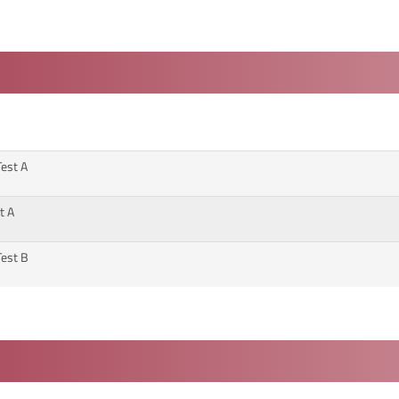
Test A
t A
Test B