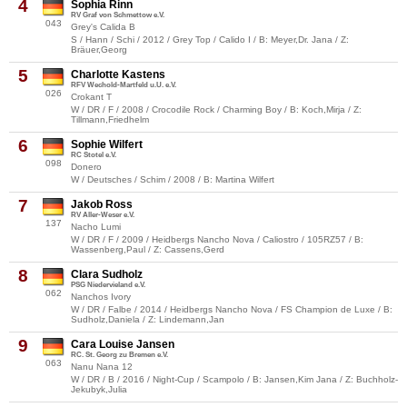
4
Sophia Rinn
RV Graf von Schmettow e.V.
043
Grey's Calida B
S / Hann / Schi / 2012 / Grey Top / Calido I / B: Meyer,Dr. Jana / Z:
Bräuer,Georg
5
Charlotte Kastens
RFV Wechold-Martfeld u.U. e.V.
026
Crokant T
W / DR / F / 2008 / Crocodile Rock / Charming Boy / B: Koch,Mirja / Z:
Tillmann,Friedhelm
6
Sophie Wilfert
RC Stotel e.V.
098
Donero
W / Deutsches / Schim / 2008 / B: Martina Wilfert
7
Jakob Ross
RV Aller-Weser e.V.
137
Nacho Lumi
W / DR / F / 2009 / Heidbergs Nancho Nova / Caliostro / 105RZ57 / B:
Wassenberg,Paul / Z: Cassens,Gerd
8
Clara Sudholz
PSG Niedervieland e.V.
062
Nanchos Ivory
W / DR / Falbe / 2014 / Heidbergs Nancho Nova / FS Champion de Luxe / B:
Sudholz,Daniela / Z: Lindemann,Jan
9
Cara Louise Jansen
RC. St. Georg zu Bremen e.V.
063
Nanu Nana 12
W / DR / B / 2016 / Night-Cup / Scampolo / B: Jansen,Kim Jana / Z: Buchholz-
Jekubyk,Julia