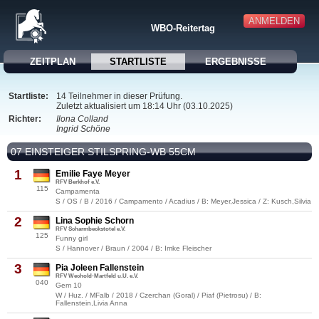
ANMELDEN
WBO-Reitertag
ZEITPLAN
STARTLISTE
ERGEBNISSE
Startliste:
14 Teilnehmer in dieser Prüfung.
Zuletzt aktualisiert um 18:14 Uhr (03.10.2025)
Richter:
Ilona Colland
Ingrid Schöne
07 EINSTEIGER STILSPRING-WB 55CM
1
Emilie Faye Meyer
RFV Berkhof e.V.
115
Campamenta
S / OS / B / 2016 / Campamento / Acadius / B: Meyer,Jessica / Z: Kusch,Silvia
2
Lina Sophie Schorn
RFV Scharmbeckstotel e.V.
125
Funny girl
S / Hannover / Braun / 2004 / B: Imke Fleischer
3
Pia Joleen Fallenstein
RFV Wechold-Martfeld u.U. e.V.
040
Gem 10
W / Huz. / MFalb / 2018 / Czerchan (Goral) / Piaf (Pietrosu) / B:
Fallenstein,Livia Anna