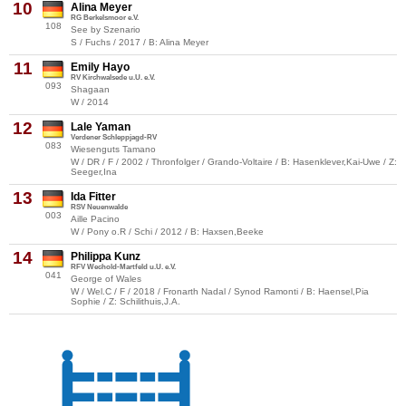
10
Alina Meyer
RG Berkelsmoor e.V.
108
See by Szenario
S / Fuchs / 2017 / B: Alina Meyer
11
Emily Hayo
RV Kirchwalsede u.U. e.V.
093
Shagaan
W / 2014
12
Lale Yaman
Verdener Schleppjagd-RV
083
Wiesenguts Tamano
W / DR / F / 2002 / Thronfolger / Grando-Voltaire / B: Hasenklever,Kai-Uwe / Z:
Seeger,Ina
13
Ida Fitter
RSV Neuenwalde
003
Aille Pacino
W / Pony o.R / Schi / 2012 / B: Haxsen,Beeke
14
Philippa Kunz
RFV Wechold-Martfeld u.U. e.V.
041
George of Wales
W / Wel.C / F / 2018 / Fronarth Nadal / Synod Ramonti / B: Haensel,Pia
Sophie / Z: Schilithuis,J.A.