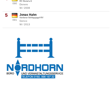
RC Stotel e.V.
090
Donero
W / 2008
5
Jonas Hahn
Verdener Schleppjagd-RV
091
Genco
W / 2013