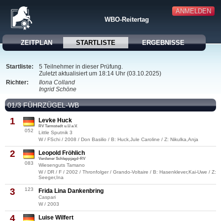
ANMELDEN
WBO-Reitertag
ZEITPLAN
STARTLISTE
ERGEBNISSE
Startliste:
5 Teilnehmer in dieser Prüfung.
Zuletzt aktualisiert um 18:14 Uhr (03.10.2025)
Richter:
Ilona Colland
Ingrid Schöne
01/3 FÜHRZÜGEL-WB
1
Levke Huck
RV Tarmstedt u.U.e.V.
052
Little Sputnik 3
W / FSchi / 2008 / Don Basilio / B: Huck,Jule Caroline / Z: Nikulka,Anja
2
Leopold Fröhlich
Verdener Schleppjagd-RV
083
Wiesenguts Tamano
W / DR / F / 2002 / Thronfolger / Grando-Voltaire / B: Hasenklever,Kai-Uwe / Z:
Seeger,Ina
3
123
Frida Lina Dankenbring
Caspari
W / 2003
4
Luise Wilfert