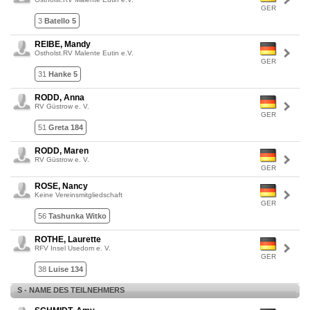
GER
3
Batello 5
REIBE, Mandy
Ostholst.RV Malente Eutin e.V.
GER
31
Hanke 5
RODD, Anna
RV Güstrow e. V.
GER
51
Greta 184
RODD, Maren
RV Güstrow e. V.
GER
ROSE, Nancy
Keine Vereinsmitgliedschaft
GER
56
Tashunka Witko
ROTHE, Laurette
RFV Insel Usedom e. V.
GER
38
Luise 134
S - NAME DES TEILNEHMERS