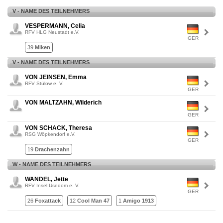
V - NAME DES TEILNEHMERS
VESPERMANN, Celia
RFV HLG Neustadt e.V.
GER
39
Miken
V - NAME DES TEILNEHMERS
VON JEINSEN, Emma
RFV Stülow e. V.
GER
VON MALTZAHN, Wilderich
GER
VON SCHACK, Theresa
RSG Wöpkendorf e.V.
GER
19
Drachenzahn
W - NAME DES TEILNEHMERS
WANDEL, Jette
RFV Insel Usedom e. V.
GER
26
Foxattack
12
Cool Man 47
1
Amigo 1913