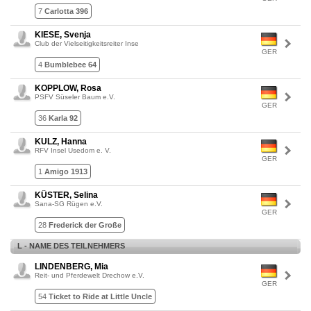
7
Carlotta 396
KIESE, Svenja
Club der Vielseitigkeitsreiter Inse
GER
4
Bumblebee 64
KOPPLOW, Rosa
PSFV Süseler Baum e.V.
GER
36
Karla 92
KULZ, Hanna
RFV Insel Usedom e. V.
GER
1
Amigo 1913
KÜSTER, Selina
Sana-SG Rügen e.V.
GER
28
Frederick der Große
L - NAME DES TEILNEHMERS
LINDENBERG, Mia
Reit- und Pferdewelt Drechow e.V.
GER
54
Ticket to Ride at Little Uncle