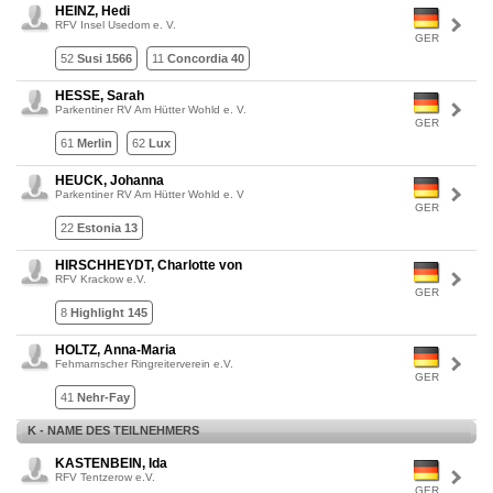
HEINZ, Hedi
RFV Insel Usedom e. V.
GER
52
Susi 1566
11
Concordia 40
HESSE, Sarah
Parkentiner RV Am Hütter Wohld e. V.
GER
61
Merlin
62
Lux
HEUCK, Johanna
Parkentiner RV Am Hütter Wohld e. V
GER
22
Estonia 13
HIRSCHHEYDT, Charlotte von
RFV Krackow e.V.
GER
8
Highlight 145
HOLTZ, Anna-Maria
Fehmarnscher Ringreiterverein e.V.
GER
41
Nehr-Fay
K - NAME DES TEILNEHMERS
KASTENBEIN, Ida
RFV Tentzerow e.V.
GER