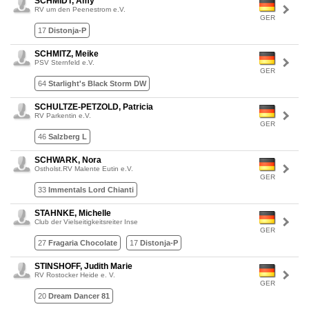
SCHMIDT, Amy
RV um den Peenestrom e.V.
GER
17
Distonja-P
SCHMITZ, Meike
PSV Sternfeld e.V.
GER
64
Starlight's Black Storm DW
SCHULTZE-PETZOLD, Patricia
RV Parkentin e.V.
GER
46
Salzberg L
SCHWARK, Nora
Ostholst.RV Malente Eutin e.V.
GER
33
Immentals Lord Chianti
STAHNKE, Michelle
Club der Vielseitigkeitsreiter Inse
GER
27
Fragaria Chocolate
17
Distonja-P
STINSHOFF, Judith Marie
RV Rostocker Heide e. V.
GER
20
Dream Dancer 81