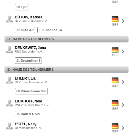
GER
58
Tjalf
BÜTOW, Isadora
RFV Groß Lüsewitz e.V.
GER
32
Ibiza Air
10
Cocolina 14
D - NAME DES TEILNEHMERS
DENKEWITZ, Jona
RSC Neuendorf e.V.
GER
21
Dreamliner 8
E - NAME DES TEILNEHMERS
EHLERT, Lia
RFV Insel Usedom e. V.
GER
60
Primadonna Girl
EICKHOFF, Nele
PSFV Süseler Baum e.V.
GER
15
Dark & Gold
ESTEL, Nelly
Bernsteinreiter e. V.
GER