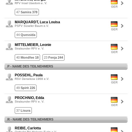
RFV Insel Usedom e. V.
GER
47
Samira 378
MARQUARDT, Luca Louisa
PSFV Süseler Baum e.V.
GER
44
Quessida
MITTELMEIER, Leonie
Stralsunder RFV e. V.
GER
40
Mondfee 18
23
Fenja 244
P - NAME DES TEILNEHMERS
POSSEHL, Paula
RSV Dersekow 1968 e.V.
GER
49
Spirit 226
PROCHNIO, Edda
Stralsunder RFV e. V.
GER
37
Lisura
R - NAME DES TEILNEHMERS
REIBE, Carlotta
Ostholst.RV Malente Eutin e.V.