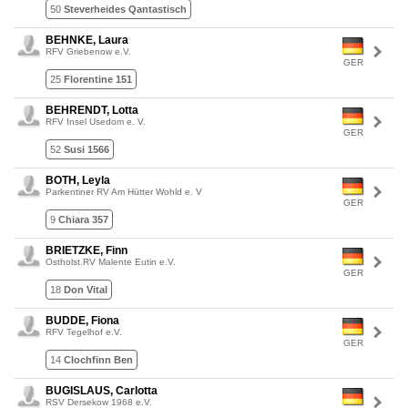
50
Steverheides Qantastisch
BEHNKE, Laura
RFV Griebenow e.V.
GER
25
Florentine 151
BEHRENDT, Lotta
RFV Insel Usedom e. V.
GER
52
Susi 1566
BOTH, Leyla
Parkentiner RV Am Hütter Wohld e. V
GER
9
Chiara 357
BRIETZKE, Finn
Ostholst.RV Malente Eutin e.V.
GER
18
Don Vital
BUDDE, Fiona
RFV Tegelhof e.V.
GER
14
Clochfinn Ben
BUGISLAUS, Carlotta
RSV Dersekow 1968 e.V.