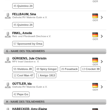
GER
45
Quintino 24
FELLBAUM, Sina
Ostholst.RV Malente Eutin e.V.
GER
45
Quintino 24
FINKL, Amelie
Reit- und Pferdewelt Drechow e.V.
GER
57
Sponsored by Oma
G - NAME DES TEILNEHMERS
GÜRGENS, Jule Christin
RFV Insel Usedom e. V.
GER
55
Vividora JR
48
Spicy Ginger
26
Foxattack
13
Crocket 39
12
Cool Man 47
1
Amigo 1913
GÜTTLER, Ida
Ostholst.RV Malente Eutin e.V.
GER
42
Pepe Go
H - NAME DES TEILNEHMERS
HABECKER, Amy-Elaine