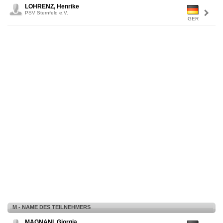
LOHRENZ, Henrike
PSV Sternfeld e.V.
GER
M - NAME DES TEILNEHMERS
MAGNANI, Giorgia