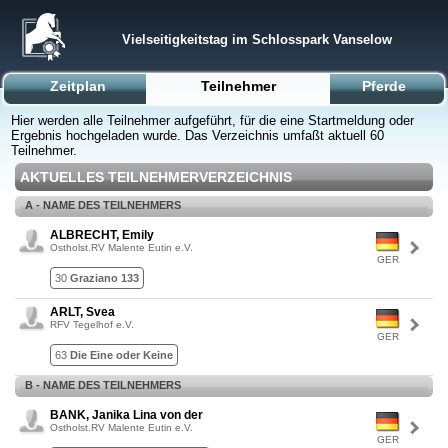
Vielseitigkeitstag im Schlosspark Vanselow
Zeitplan
Teilnehmer
Pferde
Hier werden alle Teilnehmer aufgeführt, für die eine Startmeldung oder
Ergebnis hochgeladen wurde. Das Verzeichnis umfaßt aktuell 60
Teilnehmer.
AKTUELLES TEILNEHMERVERZEICHNIS
A - NAME DES TEILNEHMERS
ALBRECHT, Emily
Ostholst.RV Malente Eutin e.V.
GER
30
Graziano 133
ARLT, Svea
RFV Tegelhof e.V.
GER
63
Die Eine oder Keine
B - NAME DES TEILNEHMERS
BANK, Janika Lina von der
Ostholst.RV Malente Eutin e.V.
GER