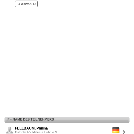
24
Aswan 13
F - NAME DES TEILNEHMERS
FELLBAUM, Philina
Ostholst.RV Malente Eutin e.V.