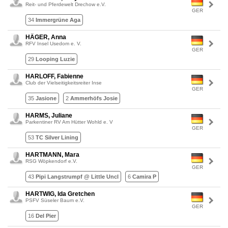
Reit- und Pferdewelt Drechow e.V.
GER
34
Immergrüne Aga
HÄGER, Anna
RFV Insel Usedom e. V.
GER
29
Looping Luzie
HARLOFF, Fabienne
Club der Vielseitigkeitsreiter Inse
GER
35
Jasione
2
Ammerhöfs Josie
HARMS, Juliane
Parkentiner RV Am Hütter Wohld e. V
GER
53
TC Silver Lining
HARTMANN, Mara
RSG Wöpkendorf e.V.
GER
43
Pipi Langstrumpf @ Little Uncl
6
Camira P
HARTWIG, Ida Gretchen
PSFV Süseler Baum e.V.
GER
16
Del Pier