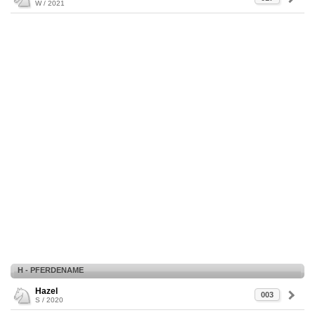
W / 2021
H - PFERDENAME
Hazel
003
S / 2020