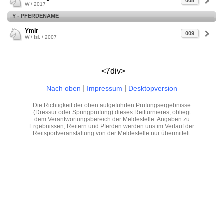
008
W / 2017
Y - PFERDENAME
Ymir
009
W / Isl. / 2007
<7div>
|
|
Nach oben
Impressum
Desktopversion
Die Richtigkeit der oben aufgeführten Prüfungsergebnisse
(Dressur oder Springprüfung) dieses Reitturnieres, obliegt
dem Verantwortungsbereich der Meldestelle. Angaben zu
Ergebnissen, Reitern und Pferden werden uns im Verlauf der
Reitsportveranstaltung von der Meldestelle nur übermittelt.