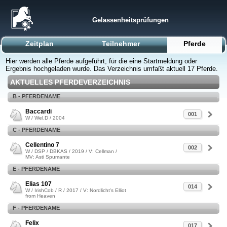
Gelassenheitsprüfungen
Zeitplan
Teilnehmer
Pferde
Hier werden alle Pferde aufgeführt, für die eine Startmeldung oder
Ergebnis hochgeladen wurde. Das Verzeichnis umfaßt aktuell 17 Pferde.
AKTUELLES PFERDEVERZEICHNIS
B - PFERDENAME
Baccardi
001
W / Wel.D / 2004
C - PFERDENAME
Cellentino 7
002
W / DSP / DBKAS / 2019 / V: Cellman /
MV: Asti Spumante
E - PFERDENAME
Elias 107
014
W / IrishCob / R / 2017 / V: Nordlicht's Elliot
from Heaven
F - PFERDENAME
Felix
017