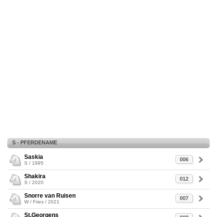
S - PFERDENAME
Saskia
006
S / 1995
Shakira
012
S / 2020
Snorre van Ruisen
007
W / Fries / 2021
St.Georgens