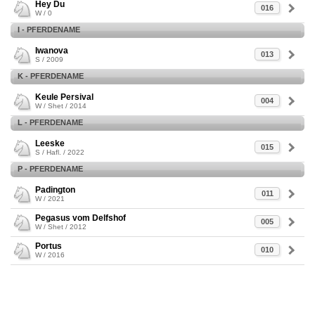
Hey Du
016
W / 0
I - PFERDENAME
Iwanova
013
S / 2009
K - PFERDENAME
Keule Persival
004
W / Shet / 2014
L - PFERDENAME
Leeske
015
S / Hafl. / 2022
P - PFERDENAME
Padington
011
W / 2021
Pegasus vom Delfshof
005
W / Shet / 2012
Portus
010
W / 2016