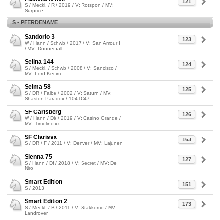
121
S / Meckl. / R / 2019 / V: Rotspon / MV:
Surprice
S - PFERDENAME
Sandorio 3
123
W / Hann / Schwb / 2017 / V: San Amour I
/ MV: Donnerhall
Selina 144
124
S / Meckl. / Schwb / 2008 / V: Sancisco /
MV: Lord Kemm
Selma 58
125
S / DR / Falbe / 2002 / V: Saturn / MV:
Shaston Paradox / 104TC47
SF Carlsberg
126
W / Hann / Db / 2019 / V: Casino Grande /
MV: Timolino xx
SF Clarissa
163
S / DR / F / 2011 / V: Denver / MV: Lajunen
Sienna 75
127
S / Hann / Df / 2018 / V: Secret / MV: De
Niro
Smart Edition
151
S / 2013
Smart Edition 2
173
S / Meckl. / B / 2011 / V: Stakkomo / MV:
Landrover