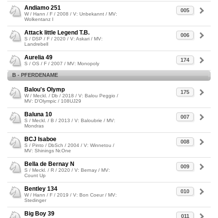
Andiamo 251
005
W / Hann / F / 2008 / V: Unbekannt / MV:
Wolkentanz I
Attack little Legend T.B.
006
S / DSP / F / 2020 / V: Askari / MV:
Landrebell
Aurelia 49
174
S / OS / F / 2007 / MV: Monopoly
B - PFERDENAME
Balou's Olymp
175
W / Meckl. / Db / 2018 / V: Balou Peggio /
MV: D'Olympic / 108UJ29
Baluna 10
007
S / Meckl. / B / 2013 / V: Baloubrie / MV:
Mondras
BCJ Isaboe
008
S / Pinto / DbSch / 2004 / V: Winnetou /
MV: Shinings Nr.One
Bella de Bernay N
009
S / Meckl. / R / 2020 / V: Bernay / MV:
Count Up
Bentley 134
010
W / Hann / F / 2019 / V: Bon Coeur / MV:
Stedinger
Big Boy 39
011