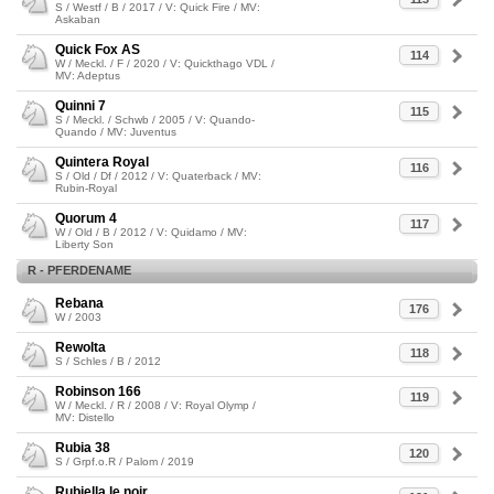
S / Westf / B / 2017 / V: Quick Fire / MV:
Askaban
Quick Fox AS
114
W / Meckl. / F / 2020 / V: Quickthago VDL /
MV: Adeptus
Quinni 7
115
S / Meckl. / Schwb / 2005 / V: Quando-
Quando / MV: Juventus
Quintera Royal
116
S / Old / Df / 2012 / V: Quaterback / MV:
Rubin-Royal
Quorum 4
117
W / Old / B / 2012 / V: Quidamo / MV:
Liberty Son
R - PFERDENAME
Rebana
176
W / 2003
Rewolta
118
S / Schles / B / 2012
Robinson 166
119
W / Meckl. / R / 2008 / V: Royal Olymp /
MV: Distello
Rubia 38
120
S / Grpf.o.R / Palom / 2019
Rubiella le noir