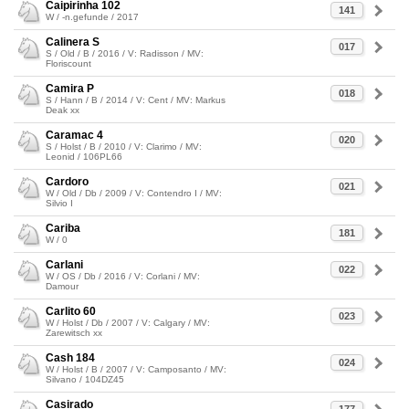
Caipirinha 102
141
W / -n.gefunde / 2017
Calinera S
017
S / Old / B / 2016 / V: Radisson / MV:
Floriscount
Camira P
018
S / Hann / B / 2014 / V: Cent / MV: Markus
Deak xx
Caramac 4
020
S / Holst / B / 2010 / V: Clarimo / MV:
Leonid / 106PL66
Cardoro
021
W / Old / Db / 2009 / V: Contendro I / MV:
Silvio I
Cariba
181
W / 0
Carlani
022
W / OS / Db / 2016 / V: Corlani / MV:
Damour
Carlito 60
023
W / Holst / Db / 2007 / V: Calgary / MV:
Zarewitsch xx
Cash 184
024
W / Holst / B / 2007 / V: Camposanto / MV:
Silvano / 104DZ45
Casirado