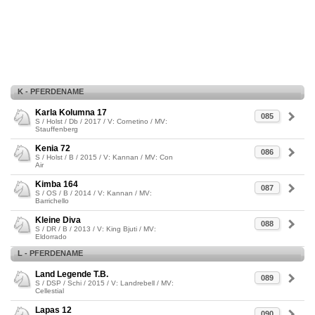
K - PFERDENAME
Karla Kolumna 17
085
S / Holst / Db / 2017 / V: Cornetino / MV:
Stauffenberg
Kenia 72
086
S / Holst / B / 2015 / V: Kannan / MV: Con
Air
Kimba 164
087
S / OS / B / 2014 / V: Kannan / MV:
Barrichello
Kleine Diva
088
S / DR / B / 2013 / V: King Bjuti / MV:
Eldorrado
L - PFERDENAME
Land Legende T.B.
089
S / DSP / Schi / 2015 / V: Landrebell / MV:
Cellestial
Lapas 12
090