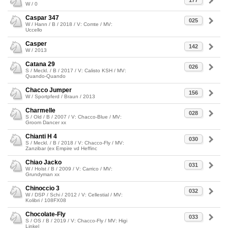
177
W / 0
Caspar 347
025
W / Hann / B / 2018 / V: Comte / MV:
Uccello
Casper
142
W / 2013
Catana 29
026
S / Meckl. / B / 2017 / V: Calisto KSH / MV:
Quando-Quando
Chacco Jumper
156
W / Sportpferd / Braun / 2013
Charmelle
028
S / Old / B / 2007 / V: Chacco-Blue / MV:
Groom Dancer xx
Chianti H 4
030
S / Meckl. / B / 2018 / V: Chacco-Fly / MV:
Zanzibar (ex Empire vd Heffinc
Chiao Jacko
031
W / Holst / B / 2009 / V: Carrico / MV:
Grundyman xx
Chinoccio 3
032
W / DSP / Schi / 2012 / V: Cellestial / MV:
Kolibri / 108FX08
Chocolate-Fly
033
S / OS / B / 2019 / V: Chacco-Fly / MV: Higi
Linkel