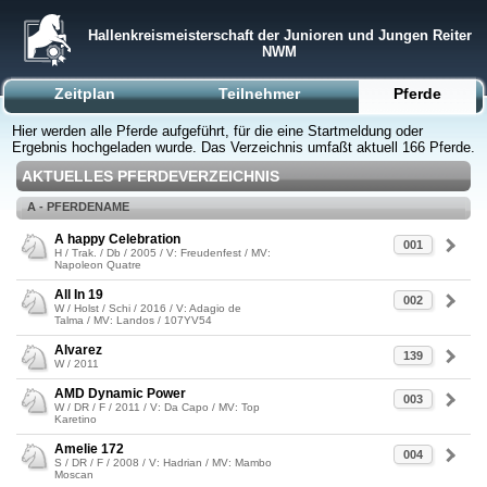
Hallenkreismeisterschaft der Junioren und Jungen Reiter
NWM
Zeitplan
Teilnehmer
Pferde
Hier werden alle Pferde aufgeführt, für die eine Startmeldung oder
Ergebnis hochgeladen wurde. Das Verzeichnis umfaßt aktuell 166 Pferde.
AKTUELLES PFERDEVERZEICHNIS
A - PFERDENAME
A happy Celebration
001
H / Trak. / Db / 2005 / V: Freudenfest / MV:
Napoleon Quatre
All In 19
002
W / Holst / Schi / 2016 / V: Adagio de
Talma / MV: Landos / 107YV54
Alvarez
139
W / 2011
AMD Dynamic Power
003
W / DR / F / 2011 / V: Da Capo / MV: Top
Karetino
Amelie 172
004
S / DR / F / 2008 / V: Hadrian / MV: Mambo
Moscan