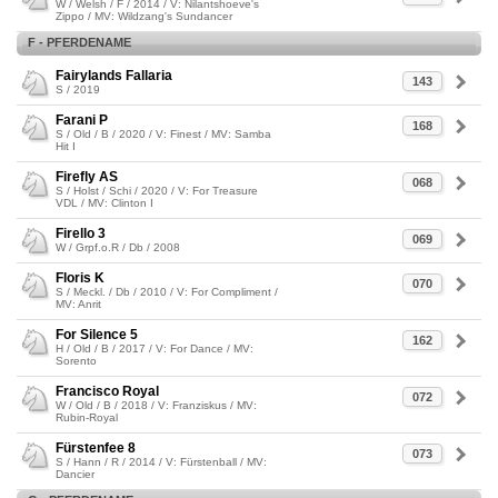
W / Welsh / F / 2014 / V: Nilantshoeve's
Zippo / MV: Wildzang's Sundancer
F - PFERDENAME
Fairylands Fallaria
143
S / 2019
Farani P
168
S / Old / B / 2020 / V: Finest / MV: Samba
Hit I
Firefly AS
068
S / Holst / Schi / 2020 / V: For Treasure
VDL / MV: Clinton I
Firello 3
069
W / Grpf.o.R / Db / 2008
Floris K
070
S / Meckl. / Db / 2010 / V: For Compliment /
MV: Anrit
For Silence 5
162
H / Old / B / 2017 / V: For Dance / MV:
Sorento
Francisco Royal
072
W / Old / B / 2018 / V: Franziskus / MV:
Rubin-Royal
Fürstenfee 8
073
S / Hann / R / 2014 / V: Fürstenball / MV:
Dancier