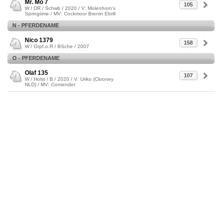
Mr. Mo 7
105
W / DR / Schwb / 2020 / V: Molenhorn's
Springtime / MV: Cockmoor Brenin Ebrill
N - PFERDENAME
Nico 1379
158
W / Grpf.o.R / BSche / 2007
O - PFERDENAME
Olaf 135
107
W / Holst / B / 2020 / V: Uriko (Clooney
NLD) / MV: Contender