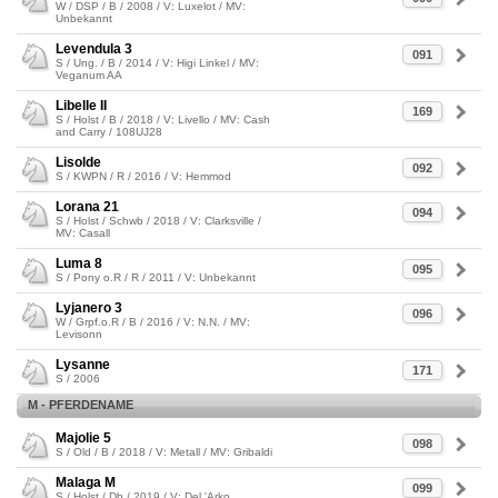
W / DSP / B / 2008 / V: Luxelot / MV:
Unbekannt
Levendula 3
091
S / Ung. / B / 2014 / V: Higi Linkel / MV:
Veganum AA
Libelle II
169
S / Holst / B / 2018 / V: Livello / MV: Cash
and Carry / 108UJ28
Lisolde
092
S / KWPN / R / 2016 / V: Hemmod
Lorana 21
094
S / Holst / Schwb / 2018 / V: Clarksville /
MV: Casall
Luma 8
095
S / Pony o.R / R / 2011 / V: Unbekannt
Lyjanero 3
096
W / Grpf.o.R / B / 2016 / V: N.N. / MV:
Levisonn
Lysanne
171
S / 2006
M - PFERDENAME
Majolie 5
098
S / Old / B / 2018 / V: Metall / MV: Gribaldi
Malaga M
099
S / Holst / Db / 2019 / V: Del 'Arko