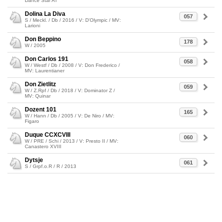
Dance Star AT
Dolina La Diva
057
S / Meckl. / Db / 2016 / V: D'Olympic / MV:
Larioni
Don Beppino
178
W / 2005
Don Carlos 191
058
W / Westf / Db / 2008 / V: Don Frederico /
MV: Laurentianer
Don Zietlitz
059
W / Z.Rpf / Db / 2018 / V: Dominator Z /
MV: Quinar
Dozent 101
165
W / Hann / Db / 2005 / V: De Niro / MV:
Figaro
Duque CCXCVIII
060
W / PRE / Schi / 2013 / V: Presto II / MV:
Canastero XVIII
Dytsje
061
S / Grpf.o.R / R / 2013