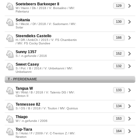
Soetebeers Barkeeper II
129
W / Hann / Db / 2018 / V: Borsalino / MV:
Fidertanz
Soltania
130
S / Meckl. / Df / 2018 / V: Sadomant / MV:
Solar
Steendieks Castello
166
H / DR / AmbCh / 2015 / V: FS Chambertin
/ MV: FS Cocky Dundee
Sunny 1357
152
S / -n.gefunde / 2016
Sweet Casey
132
S / Pol. / B / 2014 / V: Unbekannt / MV:
Unbekannt
T - PFERDENAME
Tangua W
133
W / Rhld / B / 2018 / V: Talento DG / MV:
Clinton II
Tennessee 82
134
S / OS / B / 2018 / V: Toulon / MV: Quintus
Thiago
153
W / -n.gefunde / 2006
Top-Tiara
164
S / Holst / F / 2009 / V: C-Trenton Z / MV:
Newton