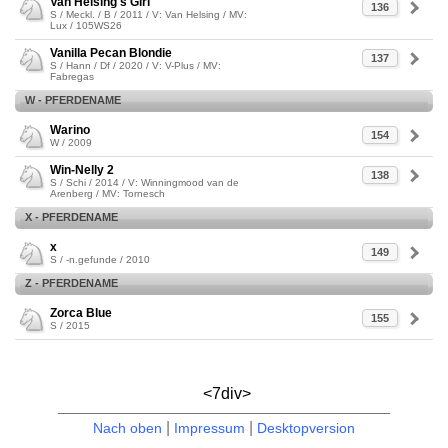
Van Helsing's Girl
136
S / Meckl. / B / 2011 / V: Van Helsing / MV:
Lux / 105WS26
Vanilla Pecan Blondie
137
S / Hann / Df / 2020 / V: V-Plus / MV:
Fabregas
W - PFERDENAME
Warino
154
W / 2009
Win-Nelly 2
138
S / Schi / 2014 / V: Winningmood van de
Arenberg / MV: Tornesch
X - PFERDENAME
x
149
S / -n.gefunde / 2010
Z - PFERDENAME
Zorca Blue
155
S / 2015
<7div>
|
|
Nach oben
Impressum
Desktopversion