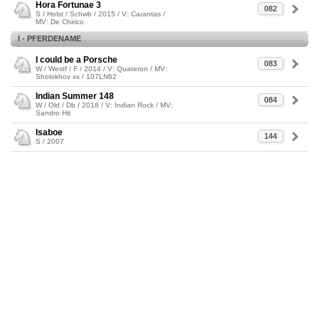
Hora Fortunae 3
082
S / Holst / Schwb / 2015 / V: Carantas /
MV: De Chirico
I - PFERDENAME
I could be a Porsche
083
W / Westf / F / 2014 / V: Quateron / MV:
Sholokhov xx / 107LN62
Indian Summer 148
084
W / Old / Db / 2018 / V: Indian Rock / MV:
Sandro Hit
Isaboe
144
S / 2007