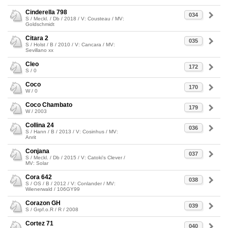
Cinderella 798
034
S / Meckl. / Db / 2018 / V: Cousteau / MV:
Goldschmidt
Citara 2
035
S / Holst / B / 2010 / V: Cancara / MV:
Sevillano xx
Cleo
172
S / 0
Coco
170
W / 0
Coco Chambato
179
W / 2003
Collina 24
036
S / Hann / B / 2013 / V: Cosinhus / MV:
Anrit
Conjana
037
S / Meckl. / Db / 2015 / V: Catoki's Clever /
MV: Solar
Cora 642
038
S / OS / B / 2012 / V: Conlander / MV:
Wienerwald / 106GY99
Corazon GH
039
S / Grpf.o.R / R / 2008
Cortez 71
040