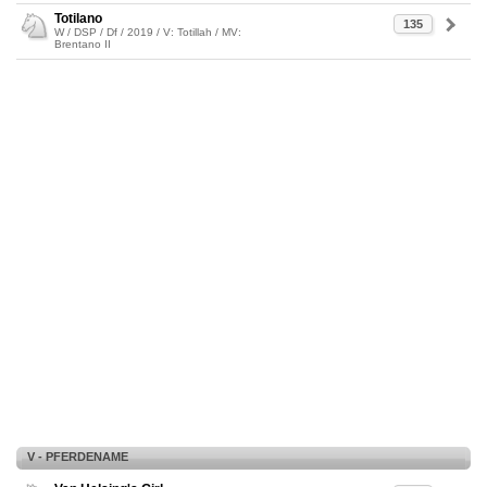
Totilano
135
W / DSP / Df / 2019 / V: Totillah / MV:
Brentano II
V - PFERDENAME