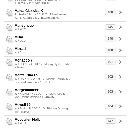
d'Henvet / MV: Contender
Malea Classica K
100
S / Holst / Schi / 2018 / V: Manchester
van't Paradijs / MV: Exorbitant xx
Manschego
145
W / 2025
Milka
146
W / 2014
Mizrad
180
W / 0
Monacco 7
101
W / DR / B / 2018 / V: Monopoly SG / MV:
Pilatus
Monte Gino FS
102
W / DSP / B / 2009 / V: Monte Bellini / MV:
Leopardstown xx / 105BT33
Morgendonner
103
W / KlDRpf / F / 2007 / V: Matchello K /
MV: Donnerschlag / 103UX97
Mowgli 60
104
W / Trak. / B / 2015 / V: Placido Domingo /
MV: Travell
Moycullen Holly
147
W / 2016