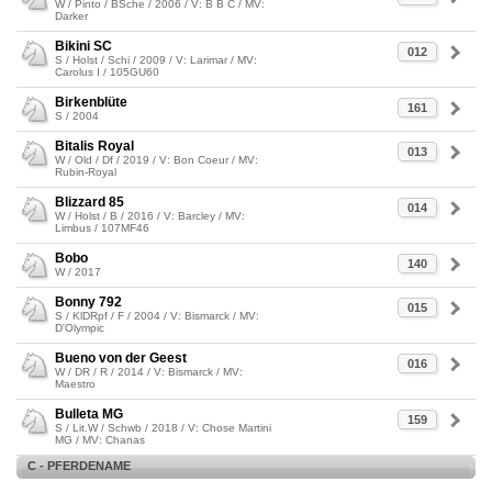
W / Pinto / BSche / 2006 / V: B B C / MV:
Darker
Bikini SC
012
S / Holst / Schi / 2009 / V: Larimar / MV:
Carolus I / 105GU60
Birkenblüte
161
S / 2004
Bitalis Royal
013
W / Old / Df / 2019 / V: Bon Coeur / MV:
Rubin-Royal
Blizzard 85
014
W / Holst / B / 2016 / V: Barcley / MV:
Limbus / 107MF46
Bobo
140
W / 2017
Bonny 792
015
S / KlDRpf / F / 2004 / V: Bismarck / MV:
D'Olympic
Bueno von der Geest
016
W / DR / R / 2014 / V: Bismarck / MV:
Maestro
Bulleta MG
159
S / Lit.W / Schwb / 2018 / V: Chose Martini
MG / MV: Chanas
C - PFERDENAME