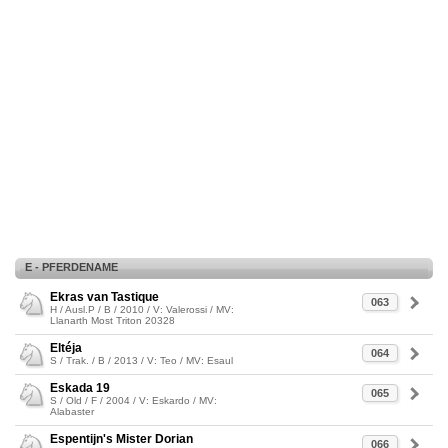
E - PFERDENAME
Ekras van Tastique
063
H / Ausl.P / B / 2010 / V: Valerossi / MV:
Llanarth Most Triton 20328
Eltéja
064
S / Trak. / B / 2013 / V: Teo / MV: Esaul
Eskada 19
065
S / Old / F / 2004 / V: Eskardo / MV:
Alabaster
Espentijn's Mister Dorian
066