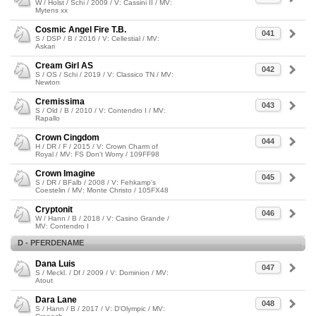
W / Holst / Schi / 2009 / V: Cassini II / MV:
Mytens xx
Cosmic Angel Fire T.B.
041
S / DSP / B / 2016 / V: Cellestial / MV:
Askari
Cream Girl AS
042
S / OS / Schi / 2019 / V: Classico TN / MV:
Newton
Cremissima
043
S / Old / B / 2010 / V: Contendro I / MV:
Rapallo
Crown Cingdom
044
H / DR / F / 2015 / V: Crown Charm of
Royal / MV: FS Don't Worry / 109FF98
Crown Imagine
045
S / DR / BFalb / 2008 / V: Fehkamp's
Coestelin / MV: Monte Christo / 105FX48
Cryptonit
046
W / Hann / B / 2018 / V: Casino Grande /
MV: Contendro I
D - PFERDENAME
Dana Luis
047
S / Meckl. / Df / 2009 / V: Dominion / MV:
Atout
Dara Lane
048
S / Hann / B / 2017 / V: D'Olympic / MV: