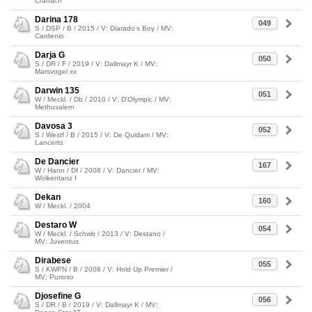
Cranach
Darina 178
049
S / DSP / B / 2015 / V: Diarado's Boy / MV:
Cardenio
Darja G
050
S / DR / F / 2019 / V: Dallmayr K / MV:
Marsvogel xx
Darwin 135
051
W / Meckl. / Db / 2010 / V: D'Olympic / MV:
Methusalem
Davosa 3
052
S / Westf / B / 2015 / V: De Quidam / MV:
Lancerto
De Dancier
167
W / Hann / Df / 2008 / V: Dancier / MV:
Wolkentanz I
Dekan
160
W / Meckl. / 2004
Destaro W
054
W / Meckl. / Schwb / 2013 / V: Destano /
MV: Juventus
Dirabese
055
S / KWPN / B / 2008 / V: Hold Up Premier /
MV: Purioso
Djosefine G
056
S / DR / B / 2019 / V: Dallmayr K / MV: