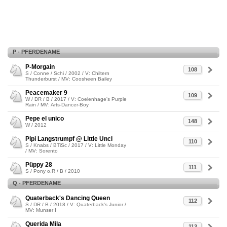
P - PFERDENAME
P-Morgain
108
S / Conne / Schi / 2002 / V: Chiltern
Thunderburst / MV: Coosheen Bailey
Peacemaker 9
109
W / DR / B / 2017 / V: Coelenhage's Purple
Rain / MV: Arts-Dancer-Boy
Pepe el unico
148
W / 2012
Pipi Langstrumpf @ Little Uncl
110
S / Knabs / BTiSc / 2017 / V: Little Monday
/ MV: Sorento
Püppy 28
111
S / Pony o.R / B / 2010
Q - PFERDENAME
Quaterback's Dancing Queen
112
S / DR / B / 2018 / V: Quaterback's Junior /
MV: Munser I
Querida Mila
113