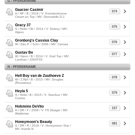
G - PFERDENAME
Gaarzer Casimir
074
H / NF / B / 2016 / V: Koetsiershoeve
Cream on Top / MV: Donnatello D.J.
Gracy 37
075
S / Holst / Db / 2014 / V: Dolany / MV:
Aljano
Gronborg's Cassius Clay
076
W / Dän.P. / Schi / 2006 / MV: Cansas
Gustav Be
077
W / Hann / B / 2014 / V: Graf Top / MV:
Lanthan / 106XF33
H - PFERDENAME
Hell Boy van de Zuuthoeve Z
078
W / Z.Rpf / B / 2015 / MV: Douglas
(Rousseau)
Heyla 5
079
S / Holst / B / 2015 / V: Stanfour / MV:
Cosimo
Holsteins DeVito
157
H / DR / F / 2008 / V: FS Disagio / MV:
Waldemar
Honeymoon's Beauty
081
S / DR / R / 2018 / V: Honeymoon Star /
MV: Aramis N