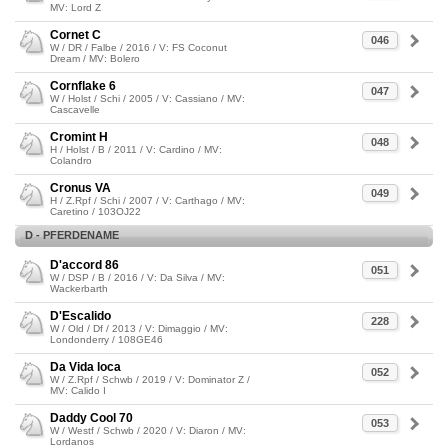
MV: Lord Z
Cornet C
046
W / DR / Falbe / 2016 / V: FS Coconut
Dream / MV: Bolero
Cornflake 6
047
W / Holst / Schi / 2005 / V: Cassiano / MV:
Cascavelle
Cromint H
048
H / Holst / B / 2011 / V: Cardino / MV:
Colandro
Cronus VA
049
H / Z.Rpf / Schi / 2007 / V: Carthago / MV:
Caretino / 103OJ22
D - PFERDENAME
D'accord 86
051
W / DSP / B / 2016 / V: Da Silva / MV:
Wackerbarth
D'Escalido
228
W / Old / Df / 2013 / V: Dimaggio / MV:
Londonderry / 108GE46
Da Vida loca
052
W / Z.Rpf / Schwb / 2019 / V: Dominator Z /
MV: Calido I
Daddy Cool 70
053
W / Westf / Schwb / 2020 / V: Diaron / MV:
Lordanos