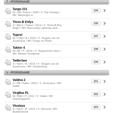
T - PFERDENAME
Tango 331
194
W / DR / Palom / 2009 / V: Top Champy /
MV: Marsvogel xx
Three-B Enfys
195
S / Wel.C / Palom / 2014 / V: Three-B-Roy
Roger / MV: Bryncarreg Lightning Jack
Tsjarel
197
W / Z.Rpf / B / 2020 / V: Tangelo van de
Zuuthoeve / MV: Fuego du Prelet
Tukker 4
198
W / NF / F / 2014 / V: Hoppenhof's Hero /
MV: Wicked Courtjester
Twillerbee
199
S / Hann / B / 2015 / V: Tangelo van de
Zuuthoeve / MV: Stolzenberg
V - PFERDENAME
Valdiva 2
201
S / DR / Falbe / 2002 / V: Veneciano / MV:
Valido
Virgilius PL
202
W / Rhld / F / 2011 / V: Vitalis / MV:
Faschingsprinz
Vivalaya
203
S / Hann / R / 2013 / V: Viscount / MV:
Buddenbrock