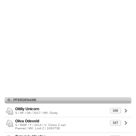
O - PFERDENAME
Oililly Unicorn
166
S / NF / Db / 2017 / MV: Dusty
Oliva Odeveld
167
S / BWP / F / 2014 / V: Cicero Z van
Paemel / MV: Lord Z / 106XT38