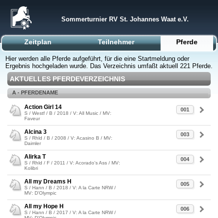
Sommerturnier RV St. Johannes Waat e.V.
Zeitplan
Teilnehmer
Pferde
Hier werden alle Pferde aufgeführt, für die eine Startmeldung oder
Ergebnis hochgeladen wurde. Das Verzeichnis umfaßt aktuell 221 Pferde.
AKTUELLES PFERDEVERZEICHNIS
A - PFERDENAME
Action Girl 14
001
S / Westf / B / 2018 / V: All Music / MV:
Faveur
Alcina 3
003
S / Rhld / B / 2008 / V: Acasino B / MV:
Daimler
Alirka T
004
S / Rhld / F / 2011 / V: Acorado's Ass / MV:
Kolibri
All my Dreams H
005
S / Hann / B / 2018 / V: A la Carte NRW /
MV: D'Olympic
All my Hope H
006
S / Hann / B / 2017 / V: A la Carte NRW /
MV: D'Olympic