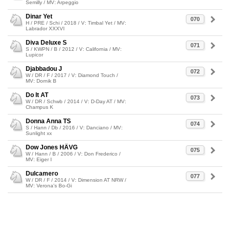
Semilly / MV: Arpeggio
Dinar Yet
070
H / PRE / Schi / 2018 / V: Timbal Yet / MV:
Labrador XXXVI
Diva Deluxe S
071
S / KWPN / B / 2012 / V: California / MV:
Lupicor
Djabbadou J
072
W / DR / F / 2017 / V: Diamond Touch /
MV: Dornik B
Do It AT
073
W / DR / Schwb / 2014 / V: D-Day AT / MV:
Champus K
Donna Anna TS
074
S / Hann / Db / 2016 / V: Danciano / MV:
Sunlight xx
Dow Jones HÄVG
075
W / Hann / B / 2006 / V: Don Frederico /
MV: Eiger I
Dulcamero
077
W / DR / F / 2014 / V: Dimension AT NRW /
MV: Verona's Bo-Gi