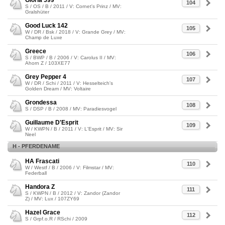
Gloria 599
104
S / OS / B / 2011 / V: Cornet's Prinz / MV:
Gralshüter
Good Luck 142
105
W / DR / Bsk / 2018 / V: Grande Grey / MV:
Champ de Luxe
Greece
106
S / BWP / B / 2006 / V: Carolus II / MV:
Ahorn Z / 103XE77
Grey Pepper 4
107
W / DR / Schi / 2011 / V: Hesselteich's
Golden Dream / MV: Voltaire
Grondessa
108
S / DSP / B / 2008 / MV: Paradiesvogel
Guillaume D'Esprit
109
W / KWPN / B / 2011 / V: L'Esprit / MV: Sir
Neel
H - PFERDENAME
HA Frascati
110
W / Westf / B / 2006 / V: Filmstar / MV:
Federball
Handora Z
111
S / KWPN / B / 2012 / V: Zandor (Zandor
Z) / MV: Lux / 107ZY69
Hazel Grace
112
S / Grpf.o.R / RSchi / 2009