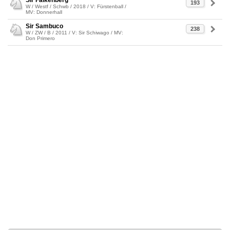
Sir Falkenberg
193
W / Westf / Schwb / 2018 / V: Fürstenball /
MV: Donnerhall
Sir Sambuco
238
W / ZW / B / 2011 / V: Sir Schiwago / MV:
Don Primero