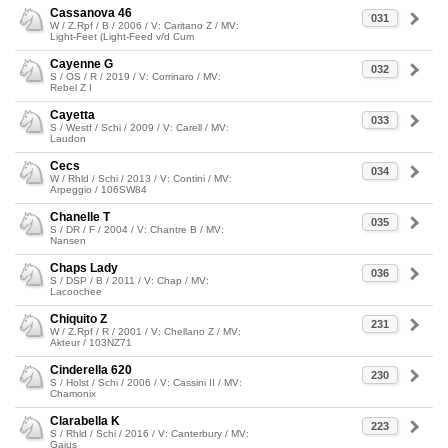
Cassanova 46
031
W / Z.Rpf / B / 2006 / V: Caritano Z / MV:
Light-Feet (Light-Feed v/d Cum
Cayenne G
032
S / OS / R / 2019 / V: Corrinaro / MV:
Rebel Z I
Cayetta
033
S / Westf / Schi / 2009 / V: Carell / MV:
Laudon
Cecs
034
W / Rhld / Schi / 2013 / V: Contini / MV:
Arpeggio / 106SW84
Chanelle T
035
S / DR / F / 2004 / V: Chantre B / MV:
Nansen
Chaps Lady
036
S / DSP / B / 2011 / V: Chap / MV:
Lacoochee
Chiquito Z
231
W / Z.Rpf / R / 2001 / V: Chellano Z / MV:
Akteur / 103NZ71
Cinderella 620
230
S / Holst / Schi / 2006 / V: Cassini II / MV:
Chamonix
Clarabella K
223
S / Rhld / Schi / 2016 / V: Canterbury / MV:
Gajus