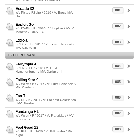
(ex:Escudo K) / MV: Florencio I
Escado 32
081
W / Pinto / RSche / 2019 / V: Eros / MV:
Onne
Exploit Go
082
W / KWPN / B / 2009 / V: Lupicor / MV: C-
Indoctro / 104SE14
Exxola
083
S / Dt.Pf / B / 2017 / V: Exxon Hedonist /
MV: Caletto III
F - PFERDENAME
Fairytopia 4
084
S / Hann / F / 2010 / V: Fürst
Nymphenburg I / MV: Davignon I
Falling Star 9
085
W / Westf / B / 2015 / V: Fürst Romancier /
MV: Glorieux
Fan T
086
W / DR / B / 2011 / V: For next Generation
/ MV: Mentos
Fandango HL
087
W / Westf / F / 2017 / V: Franziskus / MV:
Ehrenstolz
Feel Good 12
088
W / Rhld / B / 2020 / V: Falihandro / MV:
Kigali