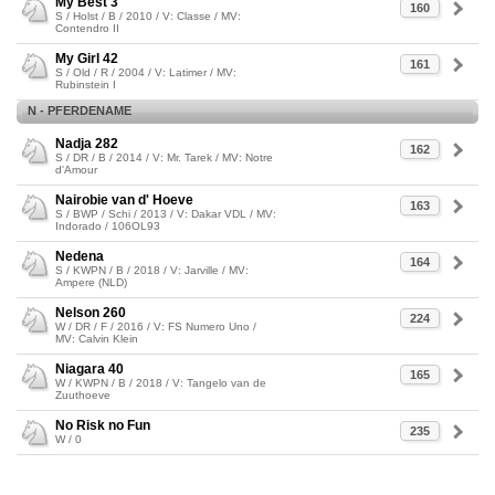
My Best 3
160
S / Holst / B / 2010 / V: Classe / MV:
Contendro II
My Girl 42
161
S / Old / R / 2004 / V: Latimer / MV:
Rubinstein I
N - PFERDENAME
Nadja 282
162
S / DR / B / 2014 / V: Mr. Tarek / MV: Notre
d'Amour
Nairobie van d' Hoeve
163
S / BWP / Schi / 2013 / V: Dakar VDL / MV:
Indorado / 106OL93
Nedena
164
S / KWPN / B / 2018 / V: Jarville / MV:
Ampere (NLD)
Nelson 260
224
W / DR / F / 2016 / V: FS Numero Uno /
MV: Calvin Klein
Niagara 40
165
W / KWPN / B / 2018 / V: Tangelo van de
Zuuthoeve
No Risk no Fun
235
W / 0