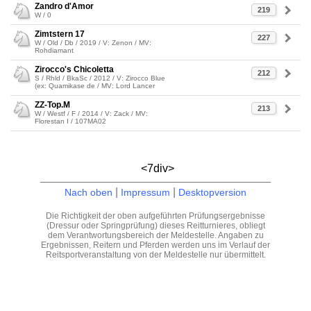
Zandro d'Amor
219
W / 0
Zimtstern 17
227
W / Old / Db / 2019 / V: Zenon / MV:
Rohdiamant
Zirocco's Chicoletta
212
S / Rhld / BkaSc / 2012 / V: Zirocco Blue
(ex: Quamikase de / MV: Lord Lancer
ZZ-Top.M
213
W / Westf / F / 2014 / V: Zack / MV:
Florestan I / 107MA02
<7div>
|
|
Nach oben
Impressum
Desktopversion
Die Richtigkeit der oben aufgeführten Prüfungsergebnisse
(Dressur oder Springprüfung) dieses Reitturnieres, obliegt
dem Verantwortungsbereich der Meldestelle. Angaben zu
Ergebnissen, Reitern und Pferden werden uns im Verlauf der
Reitsportveranstaltung von der Meldestelle nur übermittelt.