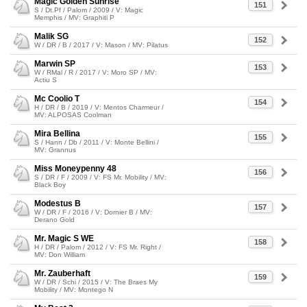
Magic Golden Sunrise
151
S / Dt.Pf / Palom / 2009 / V: Magic
Memphis / MV: Graphiti P
Malik SG
152
W / DR / B / 2017 / V: Mason / MV: Pilatus
Marwin SP
153
W / RMal / R / 2017 / V: Moro SP / MV:
Actiu S
Mc Coolio T
154
H / DR / B / 2019 / V: Mentos Charmeur /
MV: ALPOSAS Coolman
Mira Bellina
155
S / Hann / Db / 2011 / V: Monte Bellini /
MV: Grannus
Miss Moneypenny 48
156
S / DR / F / 2009 / V: FS Mr. Mobility / MV:
Black Boy
Modestus B
157
W / DR / F / 2016 / V: Dornier B / MV:
Derano Gold
Mr. Magic S WE
158
H / DR / Palom / 2012 / V: FS Mr. Right /
MV: Don William
Mr. Zauberhaft
159
W / DR / Schi / 2015 / V: The Braes My
Mobility / MV: Montego N