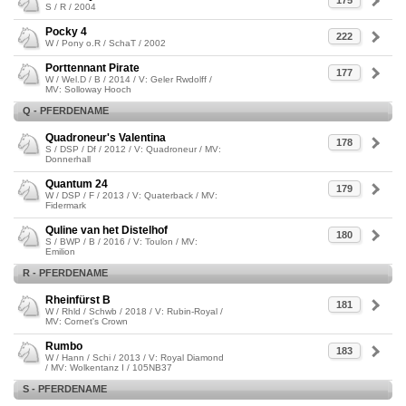
175
S / R / 2004
Pocky 4
222
W / Pony o.R / SchaT / 2002
Porttennant Pirate
177
W / Wel.D / B / 2014 / V: Geler Rwdolff /
MV: Solloway Hooch
Q - PFERDENAME
Quadroneur's Valentina
178
S / DSP / Df / 2012 / V: Quadroneur / MV:
Donnerhall
Quantum 24
179
W / DSP / F / 2013 / V: Quaterback / MV:
Fidermark
Quline van het Distelhof
180
S / BWP / B / 2016 / V: Toulon / MV:
Emilion
R - PFERDENAME
Rheinfürst B
181
W / Rhld / Schwb / 2018 / V: Rubin-Royal /
MV: Cornet's Crown
Rumbo
183
W / Hann / Schi / 2013 / V: Royal Diamond
/ MV: Wolkentanz I / 105NB37
S - PFERDENAME