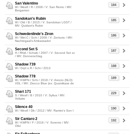
San Valentino
184
W / Westf / R / 2008 / V: San Remo / MV:
Bergamon
Sandokan's Rubin
185
W / Old / B / 2015 / V: Sandokan LGST /
MV: Quidam's Rubin
Schwedenlinde's Ziron
186
W / Wel.C / Schi / 2008 / V: Zenturio / MV:
Nachtegaal's Ambassador
Second Set S
187
H / Rhld / Schwb / 2007 / V: Second Set xx
/ MV: Donnerschlag
Shadow 739
188
W / Grpf.o.R / Schi / 2013
Shadow 778
189
W / KWPN / Schi / 2018 / V: Arezzo (NLD)
VDL / MV: Zirocco Blue (ex: Quamikase de
Shari 171
229
S / Westf / B / 2010 / V: Syltus / MV:
Voltaire
Silence 40
190
W / Westf / Db / 2012 / MV: Ramiro's Son I
Sir Cantaro 2
192
W / KWPN / F / 2016 / V: Sorento / MV:
Olivi