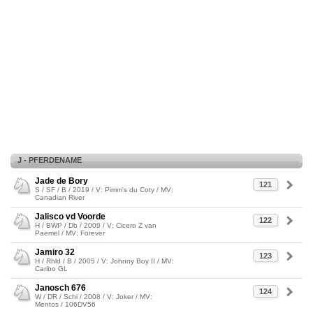
J - PFERDENAME
Jade de Bory
121
S / SF / B / 2019 / V: Pimm's du Coty / MV:
Canadian River
Jalisco vd Voorde
122
H / BWP / Db / 2009 / V: Cicero Z van
Paemel / MV: Forever
Jamiro 32
123
H / Rhld / B / 2005 / V: Johnny Boy II / MV:
Caribo GL
Janosch 676
124
W / DR / Schi / 2008 / V: Joker / MV:
Mentos / 106DV56