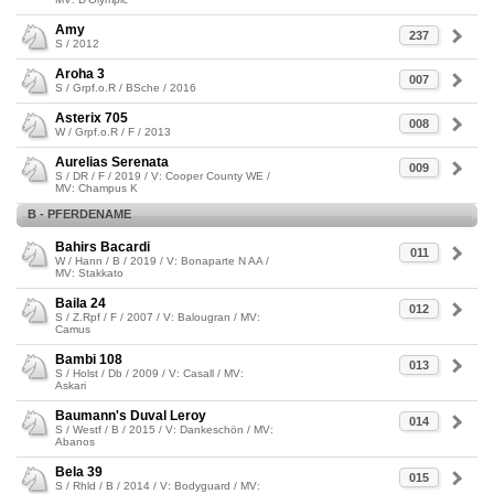
Amy
237
S / 2012
Aroha 3
007
S / Grpf.o.R / BSche / 2016
Asterix 705
008
W / Grpf.o.R / F / 2013
Aurelias Serenata
009
S / DR / F / 2019 / V: Cooper County WE /
MV: Champus K
B - PFERDENAME
Bahirs Bacardi
011
W / Hann / B / 2019 / V: Bonaparte N AA /
MV: Stakkato
Baila 24
012
S / Z.Rpf / F / 2007 / V: Balougran / MV:
Camus
Bambi 108
013
S / Holst / Db / 2009 / V: Casall / MV:
Askari
Baumann's Duval Leroy
014
S / Westf / B / 2015 / V: Dankeschön / MV:
Abanos
Bela 39
015
S / Rhld / B / 2014 / V: Bodyguard / MV: