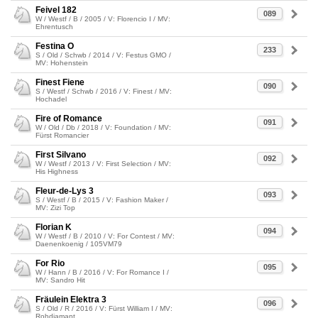
Feivel 182
089
W / Westf / B / 2005 / V: Florencio I / MV:
Ehrentusch
Festina O
233
S / Old / Schwb / 2014 / V: Festus GMO /
MV: Hohenstein
Finest Fiene
090
S / Westf / Schwb / 2016 / V: Finest / MV:
Hochadel
Fire of Romance
091
W / Old / Db / 2018 / V: Foundation / MV:
Fürst Romancier
First Silvano
092
W / Westf / 2013 / V: First Selection / MV:
His Highness
Fleur-de-Lys 3
093
S / Westf / B / 2015 / V: Fashion Maker /
MV: Zizi Top
Florian K
094
W / Westf / B / 2010 / V: For Contest / MV:
Daenenkoenig / 105VM79
For Rio
095
W / Hann / B / 2016 / V: For Romance I /
MV: Sandro Hit
Fräulein Elektra 3
096
S / Old / R / 2016 / V: Fürst William I / MV:
Rohdiamant