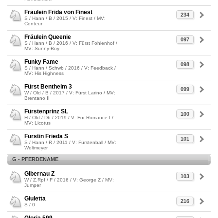
Fräulein Frida von Finest
234
S / Hann / B / 2015 / V: Finest / MV:
Conteur
Fräulein Queenie
097
S / Hann / B / 2016 / V: Fürst Fohlenhof /
MV: Sunny-Boy
Funky Fame
098
S / Hann / Schwb / 2016 / V: Feedback /
MV: His Highness
Fürst Bentheim 3
099
W / Old / B / 2017 / V: Fürst Larino / MV:
Brentano II
Fürstenprinz SL
100
H / Old / Db / 2019 / V: For Romance I /
MV: Licotus
Fürstin Frieda S
101
S / Hann / R / 2011 / V: Fürstenball / MV:
Weltmeyer
G - PFERDENAME
Gibernau Z
103
W / Z.Rpf / F / 2016 / V: George Z / MV:
Jumper
Giuletta
216
S / 0