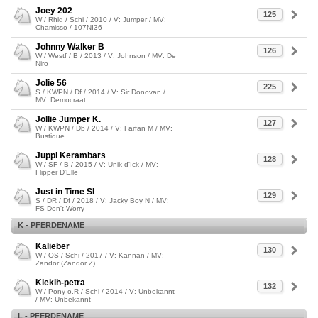
Joey 202
125
W / Rhld / Schi / 2010 / V: Jumper / MV:
Chamisso / 107NI36
Johnny Walker B
126
W / Westf / B / 2013 / V: Johnson / MV: De
Niro
Jolie 56
225
S / KWPN / Df / 2014 / V: Sir Donovan /
MV: Democraat
Jollie Jumper K.
127
W / KWPN / Db / 2014 / V: Farfan M / MV:
Bustique
Juppi Kerambars
128
W / SF / B / 2015 / V: Unik d'Ick / MV:
Flipper D'Elle
Just in Time SI
129
S / DR / Df / 2018 / V: Jacky Boy N / MV:
FS Don't Worry
K - PFERDENAME
Kalieber
130
W / OS / Schi / 2017 / V: Kannan / MV:
Zandor (Zandor Z)
Klekih-petra
132
W / Pony o.R / Schi / 2014 / V: Unbekannt
/ MV: Unbekannt
L - PFERDENAME