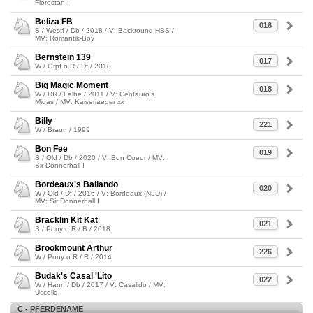
Florestan I
Beliza FB
016
S / Westf / Db / 2018 / V: Backround HBS /
MV: Romantik-Boy
Bernstein 139
017
W / Grpf.o.R / Df / 2018
Big Magic Moment
018
W / DR / Falbe / 2011 / V: Centauro's
Midas / MV: Kaiserjaeger xx
Billy
221
W / Braun / 1999
Bon Fee
019
S / Old / Db / 2020 / V: Bon Coeur / MV:
Sir Donnerhall I
Bordeaux's Bailando
020
W / Old / Df / 2016 / V: Bordeaux (NLD) /
MV: Sir Donnerhall I
Bracklin Kit Kat
021
S / Pony o.R / B / 2018
Brookmount Arthur
226
W / Pony o.R / R / 2014
Budak's Casal 'Lito
022
W / Hann / Db / 2017 / V: Casalido / MV:
Uccello
C - PFERDENAME