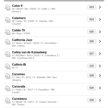
Caius 9
023
W / Westf / Db / 2006 / V: Collin L / MV:
Dinard L
Calamaro
024
W / Holst / B / 2008 / V: Clarimo / MV:
Counter
Calido 79
025
W / Grau / 2009
California Jazz
026
S / Holst / Schwb / 2015 / V: Canstakko /
MV: Lortino
Calina van de Kanaalweg
027
S / AESRpf / Schi / 2018 / V: Columbus Z /
MV: Cointreau AG Z
Callisto IB
215
W / 0
Caramea
028
S / Old / R / 2011 / V: Gribaldi / MV: Don
Gregory
Caravalla
029
S / Holst / B / 2017 / V: Casaltino / MV:
Lavall I
Carminera
030
S / Westf / B / 2017 / V: Casino Grande /
MV: Toulon