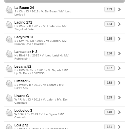
La Boum 24
133
S / Old / Df / 2019 / V: De Beau / MV: Lord
Loxley I
Ladino 171
134
H / Westf / B / 2017 / V: Lordanos / MV:
Singulord Joter
Ladybird 31
135
S / KWPN / Db / 2008 / V: Lupicor / MV:
Numero Uno / 104HH93
Lancaster H 3
136
H / Rhld / B / 2015 / V: Lord Luigi H / MV:
Rubinstein I
Levana 52
137
S / KWPN / Schi / 2016 / V: Napels / MV:
Up To Date / 108ZG55
Limited S
138
S / Westf / B / 2010 / V: Lissaro / MV:
Pilot's Ass
Livano G
139
W / Rhld / Df / 2011 / V: Lafon / MV: Don
Cardinale
Lodovico 3
140
W / Old / F / 2013 / V: Le Figaro / MV:
Cartusch
Lola 272
141
S / Rhld / R / 2010 / V: Sir Donnerhall I /