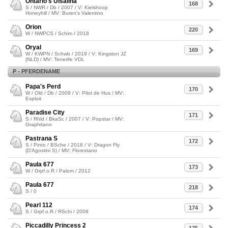
Ontario's Ulsalina
168
S / NWR / Db / 2007 / V: Kielshoop
Honeyhill / MV: Buren's Valentino
Orion
220
W / NWPCS / Schim / 2018
Oryal
169
W / KWPN / Schwb / 2019 / V: Kingston JZ
(NLD) / MV: Tenerife VDL
P - PFERDENAME
Papa's Perd
170
W / Old / Db / 2009 / V: Pilot de Hus / MV:
Exploit
Paradise City
171
S / Rhld / BkaSc / 2007 / V: Popstar / MV:
Graphitano
Pastrana S
172
S / Pinto / BSche / 2018 / V: Dragon Fly
(D'Agostini S) / MV: Florestano
Paula 677
173
W / Grpf.o.R / Palom / 2012
Paula 677
218
S / 0
Pearl 112
174
S / Grpf.o.R / RSchi / 2009
Piccadilly Princess 2