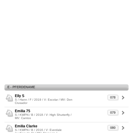
E - PFERDENAME
Elly S
078
S / Hann / F / 2019 / V: Escolar / MV: Don
Crusador
Emilia 75
079
S / KWPN / B / 2018 / V: High Shutterfly /
MV: Cantos
Emilia Clarke
080
S / KWPN / B / 2016 / V: Everdale