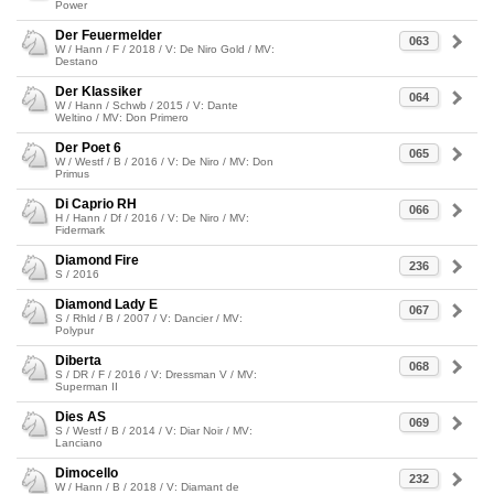
Power
Der Feuermelder
063
W / Hann / F / 2018 / V: De Niro Gold / MV:
Destano
Der Klassiker
064
W / Hann / Schwb / 2015 / V: Dante
Weltino / MV: Don Primero
Der Poet 6
065
W / Westf / B / 2016 / V: De Niro / MV: Don
Primus
Di Caprio RH
066
H / Hann / Df / 2016 / V: De Niro / MV:
Fidermark
Diamond Fire
236
S / 2016
Diamond Lady E
067
S / Rhld / B / 2007 / V: Dancier / MV:
Polypur
Diberta
068
S / DR / F / 2016 / V: Dressman V / MV:
Superman II
Dies AS
069
S / Westf / B / 2014 / V: Diar Noir / MV:
Lanciano
Dimocello
232
W / Hann / B / 2018 / V: Diamant de