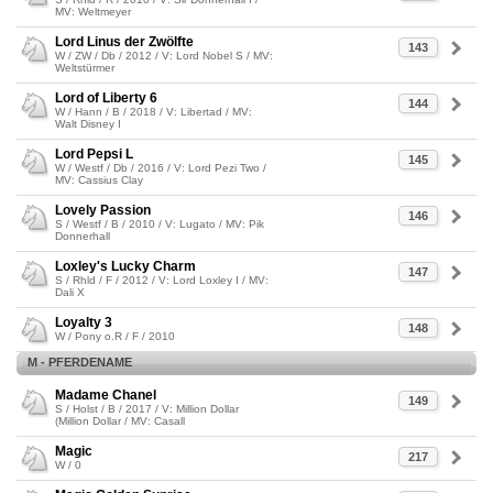
MV: Weltmeyer
Lord Linus der Zwölfte
143
W / ZW / Db / 2012 / V: Lord Nobel S / MV:
Weltstürmer
Lord of Liberty 6
144
W / Hann / B / 2018 / V: Libertad / MV:
Walt Disney I
Lord Pepsi L
145
W / Westf / Db / 2016 / V: Lord Pezi Two /
MV: Cassius Clay
Lovely Passion
146
S / Westf / B / 2010 / V: Lugato / MV: Pik
Donnerhall
Loxley's Lucky Charm
147
S / Rhld / F / 2012 / V: Lord Loxley I / MV:
Dali X
Loyalty 3
148
W / Pony o.R / F / 2010
M - PFERDENAME
Madame Chanel
149
S / Holst / B / 2017 / V: Million Dollar
(Million Dollar / MV: Casall
Magic
217
W / 0