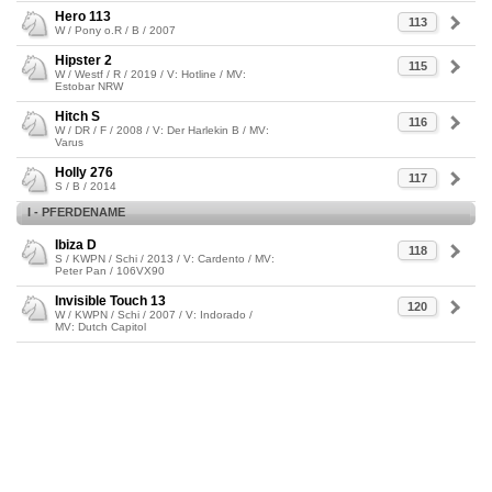
Hero 113
113
W / Pony o.R / B / 2007
Hipster 2
115
W / Westf / R / 2019 / V: Hotline / MV:
Estobar NRW
Hitch S
116
W / DR / F / 2008 / V: Der Harlekin B / MV:
Varus
Holly 276
117
S / B / 2014
I - PFERDENAME
Ibiza D
118
S / KWPN / Schi / 2013 / V: Cardento / MV:
Peter Pan / 106VX90
Invisible Touch 13
120
W / KWPN / Schi / 2007 / V: Indorado /
MV: Dutch Capitol