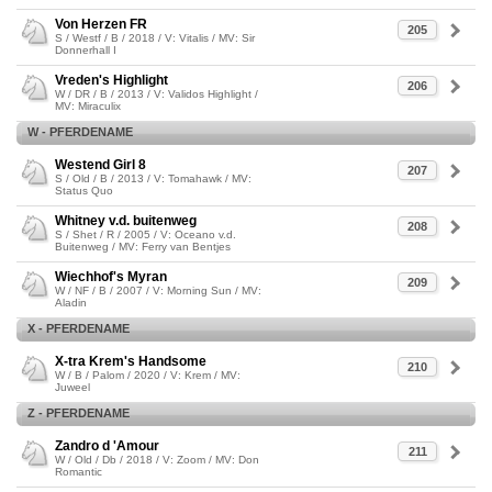
Von Herzen FR
205
S / Westf / B / 2018 / V: Vitalis / MV: Sir
Donnerhall I
Vreden's Highlight
206
W / DR / B / 2013 / V: Validos Highlight /
MV: Miraculix
W - PFERDENAME
Westend Girl 8
207
S / Old / B / 2013 / V: Tomahawk / MV:
Status Quo
Whitney v.d. buitenweg
208
S / Shet / R / 2005 / V: Oceano v.d.
Buitenweg / MV: Ferry van Bentjes
Wiechhof's Myran
209
W / NF / B / 2007 / V: Morning Sun / MV:
Aladin
X - PFERDENAME
X-tra Krem's Handsome
210
W / B / Palom / 2020 / V: Krem / MV:
Juweel
Z - PFERDENAME
Zandro d 'Amour
211
W / Old / Db / 2018 / V: Zoom / MV: Don
Romantic