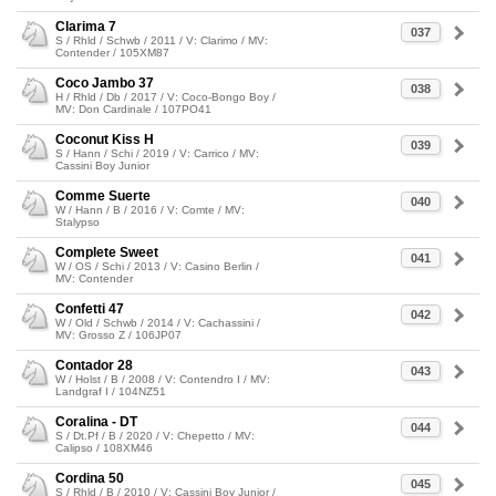
Clarima 7
037
S / Rhld / Schwb / 2011 / V: Clarimo / MV:
Contender / 105XM87
Coco Jambo 37
038
H / Rhld / Db / 2017 / V: Coco-Bongo Boy /
MV: Don Cardinale / 107PO41
Coconut Kiss H
039
S / Hann / Schi / 2019 / V: Carrico / MV:
Cassini Boy Junior
Comme Suerte
040
W / Hann / B / 2016 / V: Comte / MV:
Stalypso
Complete Sweet
041
W / OS / Schi / 2013 / V: Casino Berlin /
MV: Contender
Confetti 47
042
W / Old / Schwb / 2014 / V: Cachassini /
MV: Grosso Z / 106JP07
Contador 28
043
W / Holst / B / 2008 / V: Contendro I / MV:
Landgraf I / 104NZ51
Coralina - DT
044
S / Dt.Pf / B / 2020 / V: Chepetto / MV:
Calipso / 108XM46
Cordina 50
045
S / Rhld / B / 2010 / V: Cassini Boy Junior /