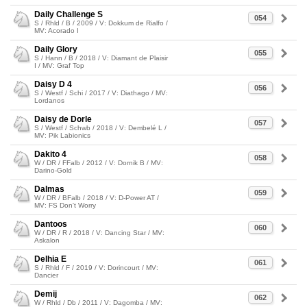
Daily Challenge S
054
S / Rhld / B / 2009 / V: Dokkum de Rialfo /
MV: Acorado I
Daily Glory
055
S / Hann / B / 2018 / V: Diamant de Plaisir
I / MV: Graf Top
Daisy D 4
056
S / Westf / Schi / 2017 / V: Diathago / MV:
Lordanos
Daisy de Dorle
057
S / Westf / Schwb / 2018 / V: Dembelé L /
MV: Pik Labionics
Dakito 4
058
W / DR / FFalb / 2012 / V: Dornik B / MV:
Darino-Gold
Dalmas
059
W / DR / BFalb / 2018 / V: D-Power AT /
MV: FS Don't Worry
Dantoos
060
W / DR / R / 2018 / V: Dancing Star / MV:
Askalon
Delhia E
061
S / Rhld / F / 2019 / V: Dorincourt / MV:
Dancier
Demij
062
W / Rhld / Db / 2011 / V: Dagomba / MV: