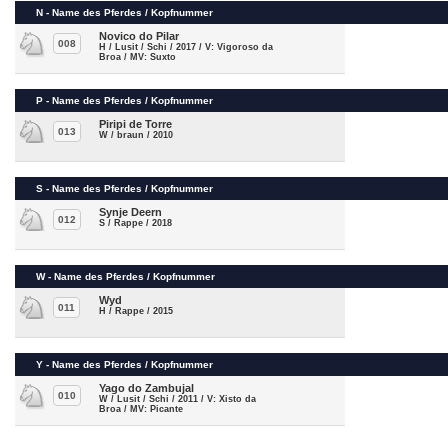
N - Name des Pferdes / Kopfnummer
Novico do Pilar
008
H / Lusit / Schi / 2017 / V: Vigoroso da
Broa / MV: Suxto
P - Name des Pferdes / Kopfnummer
Piripi de Torre
013
W / braun / 2010
S - Name des Pferdes / Kopfnummer
Synje Deern
012
S / Rappe / 2018
W - Name des Pferdes / Kopfnummer
Wyd
011
H / Rappe / 2015
Y - Name des Pferdes / Kopfnummer
Yago do Zambujal
010
W / Lusit / Schi / 2011 / V: Xisto da
Broa / MV: Picante