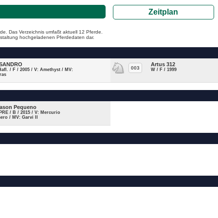
Zeitplan
de. Das Verzeichnis umfaßt aktuell 12 Pferde.
ranstaltung hochgeladenen Pferdedaten dar.
ISANDRO
Artus 312
003
Hafl. / F / 2005 / V: Amethyst / MV:
W / F / 1999
ras
ason Pequeno
PRE / B / 2015 / V: Mercurio
ro / MV: Garvi II