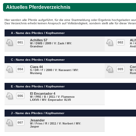
Aktuelles Pferdeverzeichnis
Hier werden alle Pferde aufgeführt, für die eine Startmeldung oder Ergebnis hochgeladen wur
Das Verzeichnis erhebt keinen Anspruch auf Vollständigkeit, sondern stellt alle für diese Ve
A - Name des Pferdes / Kopfnummer
Achilles 57
AL
001
002
W / DWB / 2009 / V: Zack / MV:
H / 
Grandeur
And
C - Name des Pferdes / Kopfnummer
Ciara 44
Cor
004
005
S / DR / F / 2000 / V: Naravant / MV:
W / 
Mustang
Rome
E - Name des Pferdes / Kopfnummer
El Encantador 4
006
W / PRE / B / 2011 / V: Flamenco
LXXVII / MV: Emperador XLVII
J - Name des Pferdes / Kopfnummer
Jesander
007
W / Fries / R / 2011 / V: Norbert / MV:
Jasper