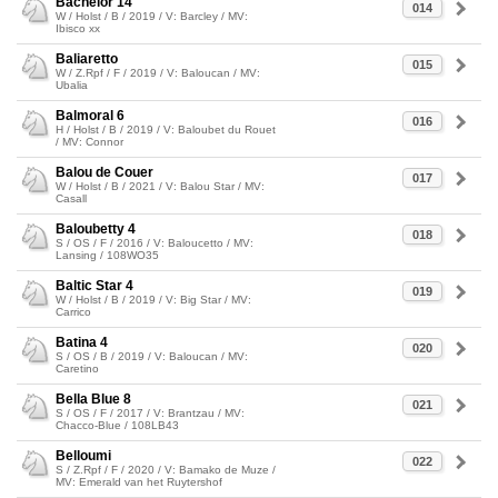
Bachelor 14
014
W / Holst / B / 2019 / V: Barcley / MV:
Ibisco xx
Baliaretto
015
W / Z.Rpf / F / 2019 / V: Baloucan / MV:
Ubalia
Balmoral 6
016
H / Holst / B / 2019 / V: Baloubet du Rouet
/ MV: Connor
Balou de Couer
017
W / Holst / B / 2021 / V: Balou Star / MV:
Casall
Baloubetty 4
018
S / OS / F / 2016 / V: Baloucetto / MV:
Lansing / 108WO35
Baltic Star 4
019
W / Holst / B / 2019 / V: Big Star / MV:
Carrico
Batina 4
020
S / OS / B / 2019 / V: Baloucan / MV:
Caretino
Bella Blue 8
021
S / OS / F / 2017 / V: Brantzau / MV:
Chacco-Blue / 108LB43
Belloumi
022
S / Z.Rpf / F / 2020 / V: Bamako de Muze /
MV: Emerald van het Ruytershof