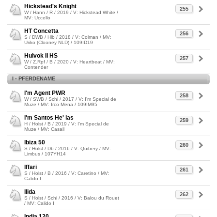
Hickstead's Knight
255
W / Hann / R / 2019 / V: Hickstead White /
MV: Uccello
HT Concetta
256
S / DWB / Hlb / 2018 / V: Colman / MV:
Uriko (Clooney NLD) / 109ID19
Hulvok II HS
257
W / Z.Rpf / B / 2020 / V: Heartbeat / MV:
Contender
I - PFERDENAME
I'm Agent PWR
258
W / SWB / Schi / 2017 / V: I'm Special de
Muze / MV: Irco Mena / 109IM95
I'm Santos He' las
259
H / Holst / B / 2019 / V: I'm Special de
Muze / MV: Casall
Ibiza 50
260
S / Holst / Db / 2016 / V: Quibery / MV:
Limbus / 107YH14
Iffari
261
S / Holst / B / 2016 / V: Caretino / MV:
Calido I
Ilida
262
S / Holst / Schi / 2016 / V: Balou du Rouet
/ MV: Calido I
India 120