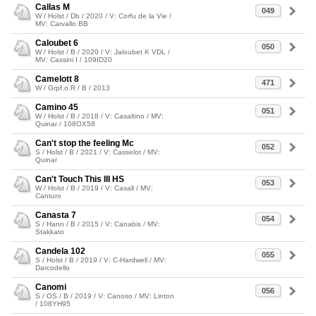
Callas M
049
W / Holst / Db / 2020 / V: Corfu de la Vie /
MV: Carvallo BB
Caloubet 6
050
W / Holst / B / 2020 / V: Jaloubet K VDL /
MV: Cassini I / 109ID20
Camelott 8
471
W / Grpf.o.R / B / 2013
Camino 45
051
W / Holst / B / 2018 / V: Casaltino / MV:
Quinar / 108OX58
Can't stop the feeling Mc
052
S / Holst / B / 2021 / V: Casselot / MV:
Quinar
Can't Touch This III HS
053
W / Holst / B / 2019 / V: Casall / MV:
Canturo
Canasta 7
054
S / Hann / B / 2015 / V: Canabis / MV:
Stakkato
Candela 102
055
S / Holst / B / 2019 / V: C-Hardwell / MV:
Darcodello
Canomi
056
S / OS / B / 2019 / V: Canoso / MV: Linton
/ 108YH95