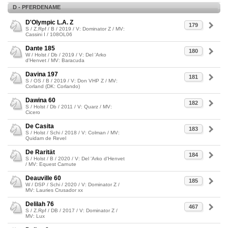
D - PFERDENAME
D'Olympic L.A. Z
179
S / Z.Rpf / B / 2019 / V: Dominator Z / MV:
Cassini I / 108OL06
Dante 185
180
W / Holst / Db / 2019 / V: Del 'Arko
d'Henvet / MV: Baracuda
Davina 197
181
S / OS / B / 2019 / V: Don VHP Z / MV:
Corland (DK: Corlando)
Dawina 60
182
S / Holst / Db / 2011 / V: Quarz / MV:
Cicero
De Casita
183
S / Holst / Schi / 2018 / V: Colman / MV:
Quidam de Revel
De Rarität
184
S / Holst / B / 2020 / V: Del 'Arko d'Henvet
/ MV: Equest Carnute
Deauville 60
185
W / DSP / Schi / 2020 / V: Dominator Z /
MV: Lauries Crusador xx
Delilah 76
467
S / Z.Rpf / DB / 2017 / V: Dominator Z /
MV: Lux