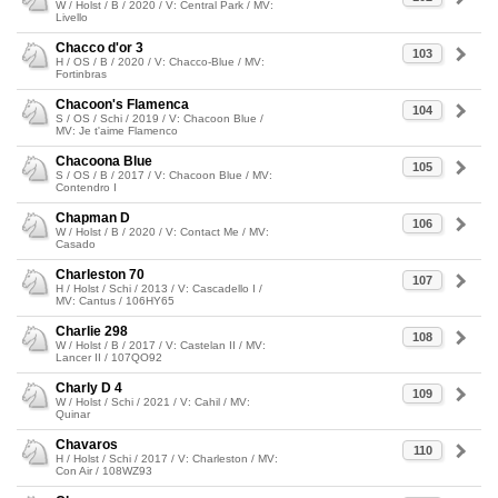
W / Holst / B / 2020 / V: Central Park / MV:
Livello
Chacco d'or 3
103
H / OS / B / 2020 / V: Chacco-Blue / MV:
Fortinbras
Chacoon's Flamenca
104
S / OS / Schi / 2019 / V: Chacoon Blue /
MV: Je t'aime Flamenco
Chacoona Blue
105
S / OS / B / 2017 / V: Chacoon Blue / MV:
Contendro I
Chapman D
106
W / Holst / B / 2020 / V: Contact Me / MV:
Casado
Charleston 70
107
H / Holst / Schi / 2013 / V: Cascadello I /
MV: Cantus / 106HY65
Charlie 298
108
W / Holst / B / 2017 / V: Castelan II / MV:
Lancer II / 107QO92
Charly D 4
109
W / Holst / Schi / 2021 / V: Cahil / MV:
Quinar
Chavaros
110
H / Holst / Schi / 2017 / V: Charleston / MV:
Con Air / 108WZ93