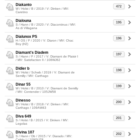
Diakanto
472
W / Holst / B / 2019 / V: Dinken / MV:
Caretino
Dialouna
195
S / Hann / B / 2020 / V: Diacontinus / MV:
As di Villagana
Dialunox PS
196
H / OS / F / 2020 / V: Diaron / MV: Chac
Boy (H2)
Diamant's Diadem
197
S / Hann / F / 2017 / V: Diamant de Plaisir I
/ MV: Satisfaction II / 108WJ62
Didier b
198
W / Holst / Schwb / 2019 / V: Diamant de
Semilly / MV: Carthago
Dinar 55
199
W / Holst / B / 2010 / V: Diamant de Semilly
/ MV: Contender / 105JW58
Dinesso
200
W / Holst / B / 2018 / V: Dinken / MV:
Carthago / 109AW43
Diva 649
201
S / Holst / B / 2015 / V: Dinken / MV:
Legolas
Divina 107
202
S / Hann / Db / 2015 / V: Diarado / MV:
Calido I / 109GU78