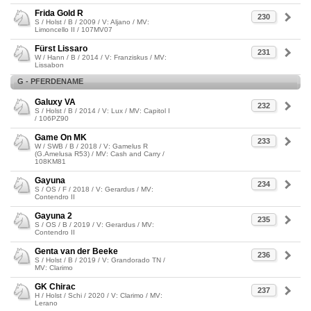
Frida Gold R
230
S / Holst / B / 2009 / V: Aljano / MV:
Limoncello II / 107MV07
Fürst Lissaro
231
W / Hann / B / 2014 / V: Franziskus / MV:
Lissabon
G - PFERDENAME
Galuxy VA
232
S / Holst / B / 2014 / V: Lux / MV: Capitol I
/ 106PZ90
Game On MK
233
W / SWB / B / 2018 / V: Gamelus R
(G.Amelusa R53) / MV: Cash and Carry /
108KM81
Gayuna
234
S / OS / F / 2018 / V: Gerardus / MV:
Contendro II
Gayuna 2
235
S / OS / B / 2019 / V: Gerardus / MV:
Contendro II
Genta van der Beeke
236
S / Holst / B / 2019 / V: Grandorado TN /
MV: Clarimo
GK Chirac
237
H / Holst / Schi / 2020 / V: Clarimo / MV:
Lerano