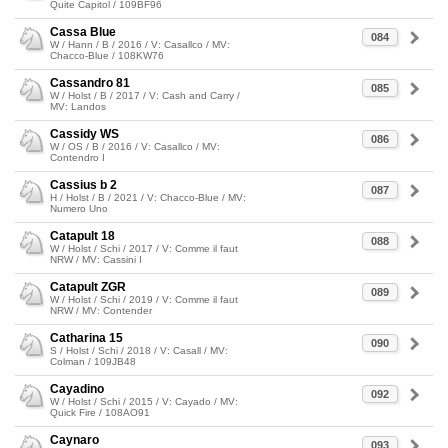
Quite Capitol / 109BF96
Cassa Blue
084
W / Hann / B / 2016 / V: Casallco / MV:
Chacco-Blue / 108KW76
Cassandro 81
085
W / Holst / B / 2017 / V: Cash and Carry /
MV: Landos
Cassidy WS
086
W / OS / B / 2016 / V: Casallco / MV:
Contendro I
Cassius b 2
087
H / Holst / B / 2021 / V: Chacco-Blue / MV:
Numero Uno
Catapult 18
088
W / Holst / Schi / 2017 / V: Comme il faut
NRW / MV: Cassini I
Catapult ZGR
089
W / Holst / Schi / 2019 / V: Comme il faut
NRW / MV: Contender
Catharina 15
090
S / Holst / Schi / 2018 / V: Casall / MV:
Colman / 109JB48
Cayadino
092
W / Holst / Schi / 2015 / V: Cayado / MV:
Quick Fire / 108AO91
Caynaro
093