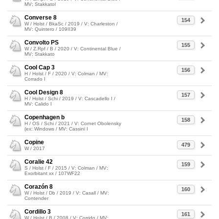
MV: Stakkatol
Converse 8
154
W / Holst / BkaSc / 2019 / V: Charleston /
MV: Quintero / 109II39
Convolto PS
155
W / Z.Rpf / B / 2020 / V: Continental Blue /
MV: Stakkato
Cool Cap 3
156
H / Holst / F / 2020 / V: Colman / MV:
Corrado I
Cool Design 8
157
H / Holst / Schi / 2019 / V: Cascadello I /
MV: Calido I
Copenhagen b
158
H / OS / Schi / 2021 / V: Cornet Obolensky
(ex: Windows / MV: Cassini I
Copine
479
W / 2017
Coralie 42
159
S / Holst / F / 2015 / V: Colman / MV:
Exorbitant xx / 107WF22
Corazón 8
160
W / Holst / Db / 2019 / V: Casall / MV:
Contender
Cordillo 3
161
W / Holst / B / 2008 / V: Corrido / MV: