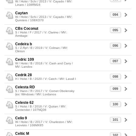
W / Holst / Schi / 2013 / V: Cayado / MV:
Linaro / 108RM16
Caytan
094
W / Holst / Schi / 2013 / V: Cayado / MV:
Quintero / 108XO70
CBs Coconut
095
S / Holst / F / 2017 / V: Clarimo / MV:
Armitage
Cedeira b
096
S / Z.Rpf / B / 2019 / V: Colman / MV:
Clinton
Cedric 109
097
W / Holst / B / 2018 / V: Cash and Carry /
MV: Landos
Cedrik 28
098
H / Holst / B / 2020 / V: Catch / MV: Lavall I
Celesta RD
099
S / Hann / R / 2017 / V: Cornet Obolensky
(ex: Windows / MV: Lordanos
Celeste 62
100
S / Holst / B / 2016 / V: Quiran / MV:
Contender / 107NQ36
Celio 9
101
W / Holst / B / 2017 / V: Charleston / MV:
Leovisto / 108MX85
Celtic M
102