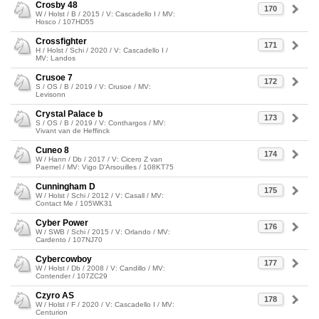
Crosby 48
170
W / Holst / B / 2015 / V: Cascadello I / MV:
Hosco / 107HD55
Crossfighter
171
H / Holst / Schi / 2020 / V: Cascadello I /
MV: Landos
Crusoe 7
172
S / OS / B / 2019 / V: Crusoe / MV:
Levisonn
Crystal Palace b
173
S / OS / B / 2019 / V: Conthargos / MV:
Vivant van de Heffinck
Cuneo 8
174
W / Hann / Db / 2017 / V: Cicero Z van
Paemel / MV: Vigo D'Arsouilles / 108KT75
Cunningham D
175
W / Holst / Schi / 2012 / V: Casall / MV:
Contact Me / 105WK31
Cyber Power
176
W / SWB / Schi / 2015 / V: Orlando / MV:
Cardento / 107NJ70
Cybercowboy
177
W / Holst / Db / 2008 / V: Candillo / MV:
Contender / 107ZC29
Czyro AS
178
W / Holst / F / 2020 / V: Cascadello I / MV:
Centurion