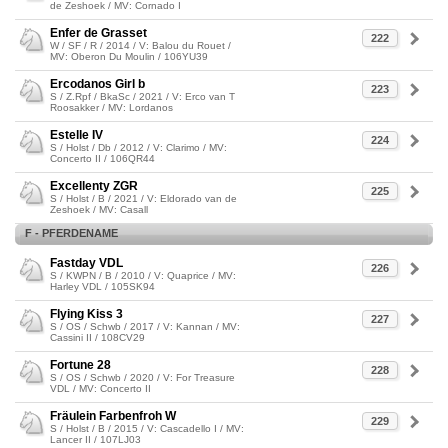
de Zeshoek / MV: Cornado I
Enfer de Grasset
222
W / SF / R / 2014 / V: Balou du Rouet /
MV: Oberon Du Moulin / 106YU39
Ercodanos Girl b
223
S / Z.Rpf / BkaSc / 2021 / V: Erco van T
Roosakker / MV: Lordanos
Estelle IV
224
S / Holst / Db / 2012 / V: Clarimo / MV:
Concerto II / 106QR44
Excellenty ZGR
225
S / Holst / B / 2021 / V: Eldorado van de
Zeshoek / MV: Casall
F - PFERDENAME
Fastday VDL
226
S / KWPN / B / 2010 / V: Quaprice / MV:
Harley VDL / 105SK94
Flying Kiss 3
227
S / OS / Schwb / 2017 / V: Kannan / MV:
Cassini II / 108CV29
Fortune 28
228
S / OS / Schwb / 2020 / V: For Treasure
VDL / MV: Concerto II
Fräulein Farbenfroh W
229
S / Holst / B / 2015 / V: Cascadello I / MV:
Lancer II / 107LJ03