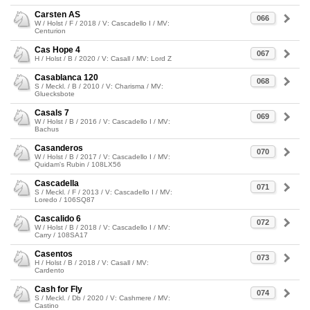
Carsten AS
066
W / Holst / F / 2018 / V: Cascadello I / MV:
Centurion
Cas Hope 4
067
H / Holst / B / 2020 / V: Casall / MV: Lord Z
Casablanca 120
068
S / Meckl. / B / 2010 / V: Charisma / MV:
Gluecksbote
Casals 7
069
W / Holst / B / 2016 / V: Cascadello I / MV:
Bachus
Casanderos
070
W / Holst / B / 2017 / V: Cascadello I / MV:
Quidam's Rubin / 108LX56
Cascadella
071
S / Meckl. / F / 2013 / V: Cascadello I / MV:
Loredo / 106SQ87
Cascalido 6
072
W / Holst / B / 2018 / V: Cascadello I / MV:
Carry / 108SA17
Casentos
073
H / Holst / B / 2018 / V: Casall / MV:
Cardento
Cash for Fly
074
S / Meckl. / Db / 2020 / V: Cashmere / MV:
Castino