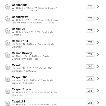
Cashbridge
075
W / Holst / B / 2016 / V: Cash and Carry /
MV: Lasino / 107NQ35
Cashflow W
076
W / Holst / B / 2016 / V: Cornet Obolensky
(ex: Windows / MV: Candillo / 107ZV81
Cashmick
077
W / Holst / Schi / 2019 / V: Crack / MV:
Caretino
Casimir 194
078
H / Dt.Pf / B / 2016 / V: Cocosinni / MV:
Clearway
Casino Brandy
079
W / Meckl. / Schi / 2019 / V: Casino
Grande / MV: Lord Pezi
Casolo
080
H / Holst / Db / 2018 / V: Casall / MV:
Contender / 109GV18
Caspar 300
081
H / Holst / Schi / 2013 / V: Casall / MV:
Cassini I / 106QM38
Casper Boy W
082
W / Holst / B / 2019 / V: Cascadello I / MV:
Quick Star
Caspitol 2
083
W / Holst / F / 2018 / V: Cascadello I / MV: