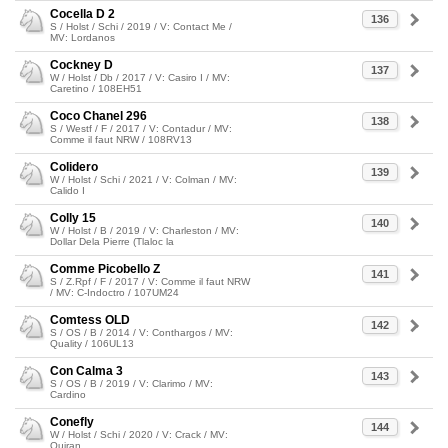
Cocella D 2
136
S / Holst / Schi / 2019 / V: Contact Me /
MV: Lordanos
Cockney D
137
W / Holst / Db / 2017 / V: Casiro I / MV:
Caretino / 108EH51
Coco Chanel 296
138
S / Westf / F / 2017 / V: Contadur / MV:
Comme il faut NRW / 108RV13
Colidero
139
W / Holst / Schi / 2021 / V: Colman / MV:
Calido I
Colly 15
140
W / Holst / B / 2019 / V: Charleston / MV:
Dollar Dela Pierre (Tlaloc la
Comme Picobello Z
141
S / Z.Rpf / F / 2017 / V: Comme il faut NRW
/ MV: C-Indoctro / 107UM24
Comtess OLD
142
S / OS / B / 2014 / V: Conthargos / MV:
Quality / 106UL13
Con Calma 3
143
S / OS / B / 2019 / V: Clarimo / MV:
Cardino
Conefly
144
W / Holst / Schi / 2020 / V: Crack / MV:
Quiran