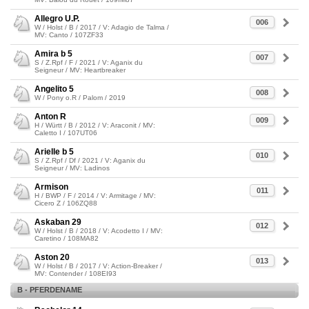
Allegro U.P.
006
W / Holst / B / 2017 / V: Adagio de Talma /
MV: Canto / 107ZF33
Amira b 5
007
S / Z.Rpf / F / 2021 / V: Aganix du
Seigneur / MV: Heartbreaker
Angelito 5
008
W / Pony o.R / Palom / 2019
Anton R
009
H / Württ / B / 2012 / V: Araconit / MV:
Caletto I / 107UT06
Arielle b 5
010
S / Z.Rpf / Df / 2021 / V: Aganix du
Seigneur / MV: Ladinos
Armison
011
H / BWP / F / 2014 / V: Armitage / MV:
Cicero Z / 106ZQ88
Askaban 29
012
W / Holst / B / 2018 / V: Acodetto I / MV:
Caretino / 108MA82
Aston 20
013
W / Holst / B / 2017 / V: Action-Breaker /
MV: Contender / 108EI93
B - PFERDENAME