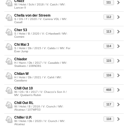
Chazz
111
W / Holst / Schi / 2018 / V: Catch / MV:
Lancer II
Chella von der Streem
112
S / OS / F / 2020 / V: Carrera VDL / MV:
Casall
Cher 53
113
S / Holst / B / 2020 / V: C-Hardwell / MV:
Cormint
Chi Mai 3
114
S / Holst / Db / 2015 / V: Calido I / MV: For
Ever Jump
Chiador
115
H / Hann / Db / 2017 / V: Casalido / MV:
Stakkato / 108NO81
Chilan W
116
H / Holst / Db / 2021 / V: Cahil / MV:
Cassilano
Chill Out 10
468
W / OS / B / 2017 / V: Chacco's Son II /
MV: Quidam's Rubin
Chill Out RL
117
W / Holst / B / 2016 / V: Crunch / MV:
Alcatraz / 107WP53
Chiller U.P.
118
W / Holst / Db / 2020 / V: Crunch / MV:
Alcatraz