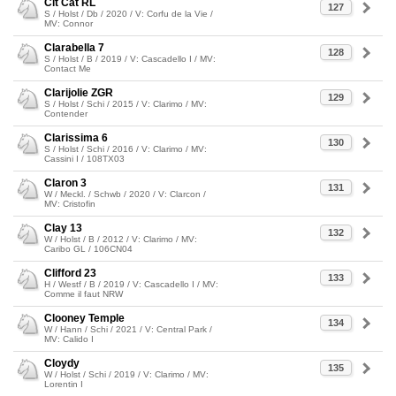
Cit Cat RL
127
S / Holst / Db / 2020 / V: Corfu de la Vie /
MV: Connor
Clarabella 7
128
S / Holst / B / 2019 / V: Cascadello I / MV:
Contact Me
Clarijolie ZGR
129
S / Holst / Schi / 2015 / V: Clarimo / MV:
Contender
Clarissima 6
130
S / Holst / Schi / 2016 / V: Clarimo / MV:
Cassini I / 108TX03
Claron 3
131
W / Meckl. / Schwb / 2020 / V: Clarcon /
MV: Cristofin
Clay 13
132
W / Holst / B / 2012 / V: Clarimo / MV:
Caribo GL / 106CN04
Clifford 23
133
H / Westf / B / 2019 / V: Cascadello I / MV:
Comme il faut NRW
Clooney Temple
134
W / Hann / Schi / 2021 / V: Central Park /
MV: Calido I
Cloydy
135
W / Holst / Schi / 2019 / V: Clarimo / MV:
Lorentin I