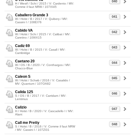
040
H / Westf / Schi / 2015 / V: Cardento / MV:
Comme il faut NRW / 107XI45
Caballero Grande 3
041
W / Holst / B / 2017 / V: Quibery / MV:
Cassini I / 108EI76
Cabido VA
042
W / Holst / Schi / 2015 / V: Calibat / MV:
Caretino / 109IX15
Cadiz 69
043
W / Holst / B / 2015 / V: Casall / MV:
Cambridge
Caetano 20
044
W / OS / B / 2020 / V: Conthargos / MV:
Chacco-Blue
Caleon S
045
W / Holst / Schwb / 2016 / V: Casalido /
MV: Quantum / 107OA82
Calida 125
046
S / OS / B / 2017 / V: Carridam / MV:
Lentimus
Calizio
047
H / Holst / B / 2020 / V: Cascadello I / MV:
Alant
Call me Pretty
048
S / Holst / B / 2016 / V: Comme il faut NRW
/ MV: Cassini I / 107ZI31