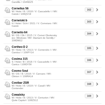
Candillo / 104NG25
Cornelius 56
162
W / Holst / B / 2018 / V: Cascadello I / MV:
Catoki / 108QV19
Cornetoki b
163
H / Holst / Schi / 2021 / V: Cornetaro / MV:
Catoki
Cornetto 64
164
W / OS / Db / 2015 / V: Cornet Obolensky
(ex: Windows / MV: Diamant de Semilly /
108DW12
Cortheo D 2
165
W / Holst / B / 2013 / V: Contendro I / MV:
Carolus I / 106PY14
Cosima 315
166
S / Holst / B / 2018 / V: Cascadello I / MV:
Carrico / 109DY56
Cosmo Soul
167
W / OS / B / 2018 / V: Canvaro / MV:
Clinton I / 108RA14
Costbar ZGR
168
W / Holst / B / 2019 / V: Casall / MV:
Contender
Cowalsky
169
W / Holst / B / 2013 / V: Centurion / MV:
Quite Capitol / 108ZS12