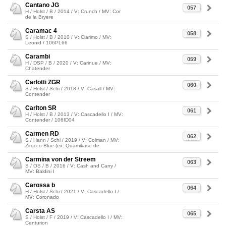
Cantano JG
057
H / Holst / B / 2014 / V: Crunch / MV: Cor
de la Bryere
Caramac 4
058
S / Holst / B / 2010 / V: Clarimo / MV:
Leonid / 106PL66
Carambi
059
H / DSP / B / 2020 / V: Carinue / MV:
Chatender
Carlotti ZGR
060
S / Holst / Schi / 2018 / V: Casall / MV:
Contender
Carlton SR
061
H / Holst / B / 2013 / V: Cascadello I / MV:
Contender / 106ID04
Carmen RD
062
S / Hann / Schi / 2019 / V: Colman / MV:
Zirocco Blue (ex: Quamikase de
Carmina von der Streem
063
S / OS / B / 2016 / V: Cash and Carry /
MV: Baldini I
Carossa b
064
H / Holst / Schi / 2021 / V: Cascadello I /
MV: Coronado
Carsta AS
065
S / Holst / F / 2019 / V: Cascadello I / MV:
Centurion