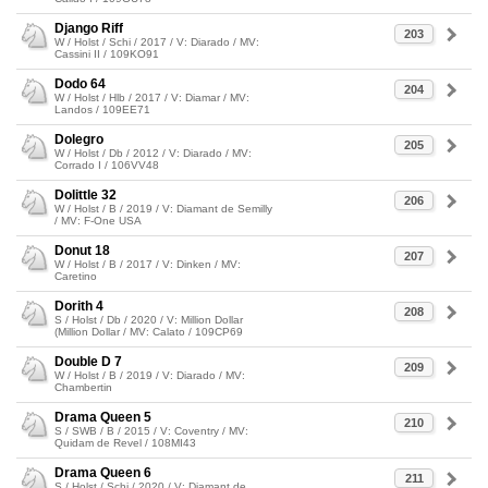
Django Riff
203
W / Holst / Schi / 2017 / V: Diarado / MV:
Cassini II / 109KO91
Dodo 64
204
W / Holst / Hlb / 2017 / V: Diamar / MV:
Landos / 109EE71
Dolegro
205
W / Holst / Db / 2012 / V: Diarado / MV:
Corrado I / 106VV48
Dolittle 32
206
W / Holst / B / 2019 / V: Diamant de Semilly
/ MV: F-One USA
Donut 18
207
W / Holst / B / 2017 / V: Dinken / MV:
Caretino
Dorith 4
208
S / Holst / Db / 2020 / V: Million Dollar
(Million Dollar / MV: Calato / 109CP69
Double D 7
209
W / Holst / B / 2019 / V: Diarado / MV:
Chambertin
Drama Queen 5
210
S / SWB / B / 2015 / V: Coventry / MV:
Quidam de Revel / 108MI43
Drama Queen 6
211
S / Holst / Schi / 2020 / V: Diamant de