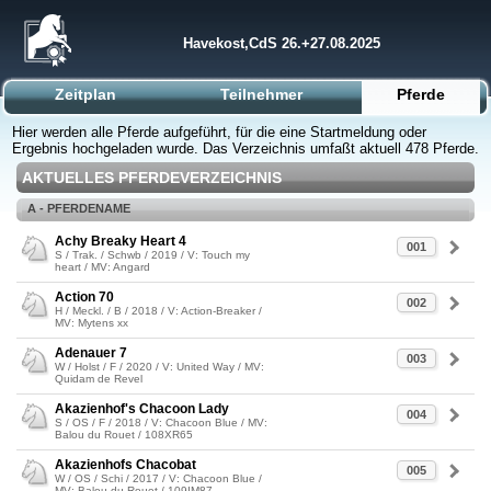
Havekost,CdS 26.+27.08.2025
Zeitplan
Teilnehmer
Pferde
Hier werden alle Pferde aufgeführt, für die eine Startmeldung oder
Ergebnis hochgeladen wurde. Das Verzeichnis umfaßt aktuell 478 Pferde.
AKTUELLES PFERDEVERZEICHNIS
A - PFERDENAME
Achy Breaky Heart 4
001
S / Trak. / Schwb / 2019 / V: Touch my
heart / MV: Angard
Action 70
002
H / Meckl. / B / 2018 / V: Action-Breaker /
MV: Mytens xx
Adenauer 7
003
W / Holst / F / 2020 / V: United Way / MV:
Quidam de Revel
Akazienhof's Chacoon Lady
004
S / OS / F / 2018 / V: Chacoon Blue / MV:
Balou du Rouet / 108XR65
Akazienhofs Chacobat
005
W / OS / Schi / 2017 / V: Chacoon Blue /
MV: Balou du Rouet / 109IM87