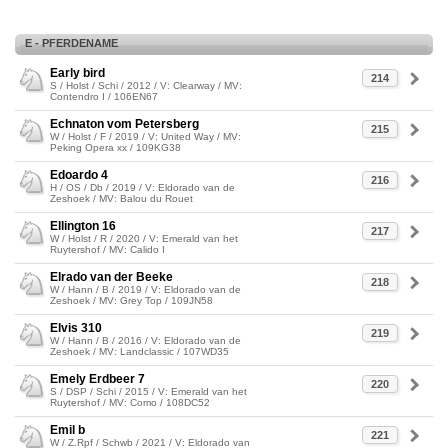
E - PFERDENAME
Early bird
214
S / Holst / Schi / 2012 / V: Clearway / MV:
Contendro I / 106EN67
Echnaton vom Petersberg
215
W / Holst / F / 2019 / V: United Way / MV:
Peking Opera xx / 109KG38
Edoardo 4
216
H / OS / Db / 2019 / V: Eldorado van de
Zeshoek / MV: Balou du Rouet
Ellington 16
217
W / Holst / R / 2020 / V: Emerald van het
Ruytershof / MV: Calido I
Elrado van der Beeke
218
W / Hann / B / 2019 / V: Eldorado van de
Zeshoek / MV: Grey Top / 109JN58
Elvis 310
219
W / Hann / B / 2016 / V: Eldorado van de
Zeshoek / MV: Landclassic / 107WD35
Emely Erdbeer 7
220
S / DSP / Schi / 2015 / V: Emerald van het
Ruytershof / MV: Como / 108DC52
Emil b
221
W / Z.Rpf / Schwb / 2021 / V: Eldorado van