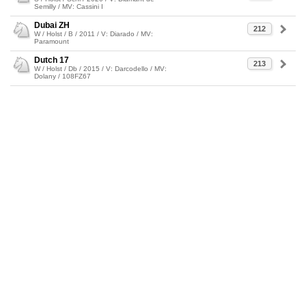
Semilly / MV: Cassini I
Dubai ZH
212
W / Holst / B / 2011 / V: Diarado / MV:
Paramount
Dutch 17
213
W / Holst / Db / 2015 / V: Darcodello / MV:
Dolany / 108FZ67