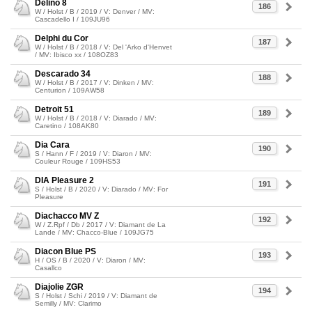
Delino 8
186
W / Holst / B / 2019 / V: Denver / MV:
Cascadello I / 109JU96
Delphi du Cor
187
W / Holst / B / 2018 / V: Del 'Arko d'Henvet
/ MV: Ibisco xx / 108OZ83
Descarado 34
188
W / Holst / B / 2017 / V: Dinken / MV:
Centurion / 109AW58
Detroit 51
189
W / Holst / B / 2018 / V: Diarado / MV:
Caretino / 108AK80
Dia Cara
190
S / Hann / F / 2019 / V: Diaron / MV:
Couleur Rouge / 109HS53
DIA Pleasure 2
191
S / Holst / B / 2020 / V: Diarado / MV: For
Pleasure
Diachacco MV Z
192
W / Z.Rpf / Db / 2017 / V: Diamant de La
Lande / MV: Chacco-Blue / 109JG75
Diacon Blue PS
193
H / OS / B / 2020 / V: Diaron / MV:
Casallco
Diajolie ZGR
194
S / Holst / Schi / 2019 / V: Diamant de
Semilly / MV: Clarimo