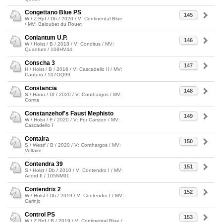
Congettano Blue PS
145
W / Z.Rpf / Db / 2020 / V: Continental Blue
/ MV: Baloubet du Rouet
Conlantum U.P.
146
W / Holst / B / 2018 / V: Conditus / MV:
Quantum / 108HV44
Conscha 3
147
H / Holst / B / 2016 / V: Cascadello II / MV:
Canturo / 107OQ99
Constancia
148
S / Hann / Df / 2020 / V: Conthargos / MV:
Comte
Constanzehof's Faust Mephisto
149
W / Holst / F / 2020 / V: For Carsten / MV:
Cascadello I
Contaira
150
S / Westf / B / 2020 / V: Conthargos / MV:
Voltaire
Contendra 39
151
S / Holst / Db / 2010 / V: Contendro I / MV:
Acord II / 105NM91
Contendrix 2
152
W / Holst / Db / 2019 / V: Contendro I / MV:
Carinjo
Control PS
153
W / Z.Rpf / B / 2019 / V: Continental Blue /