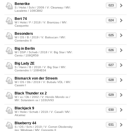
Benerike
023
S / Holst / Schi / 2009 / V: Clearway / MV:
Lavaletto / 108CB82
Bert 74
024
W / Holst / F / 2018 / V: Brantzau / MV:
Casquetto
Besonders
025
W / OS / B / 2019 / V: Baloucan / MV:
Contendro II
Big in Berlin
026
W / DSP / Schwb / 2018 / V: Big Star / MV:
Cento / 108QR59
Big Lady ZE
027
S / Hann / B / 2018 / V: Big Star / MV:
Contendro I / 108HE04
Bismarck von der Streem
028
W / OS / Db / 2019 / V: Bubalu VDL / MV:
Cassini I
Black Thunder xx 2
029
W / xx / Db / 2002 / V: Hondo Mondo xx /
MV: Solarstern xx / 103UV93
Blackjack 9
030
W / Holst / Schwb / 2019 / V: Casall / MV:
Alcatraz
Blueberry 44
031
S / OS / Schi / 2019 / V: Cornet Obolensky
(ex: Windows / MV: Concerto II