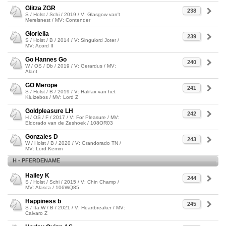
Glitza ZGR
238
S / Holst / Schi / 2019 / V: Glasgow van't
Merelsnest / MV: Contender
Gloriella
239
S / Holst / B / 2014 / V: Singulord Joter /
MV: Acord II
Go Hannes Go
240
W / OS / Db / 2019 / V: Gerardus / MV:
Alant
GO Merope
241
S / Holst / B / 2019 / V: Halifax van het
Kluizebos / MV: Lord Z
Goldpleasure LH
242
H / OS / F / 2017 / V: For Pleasure / MV:
Eldorado van de Zeshoek / 108OR03
Gonzales D
243
W / Holst / B / 2020 / V: Grandorado TN /
MV: Lord Kemm
H - PFERDENAME
Hailey K
244
S / Holst / Schi / 2015 / V: Chin Champ /
MV: Alasca / 106WQ85
Happiness b
245
S / Ita.W / B / 2021 / V: Heartbreaker / MV:
Calvaro Z