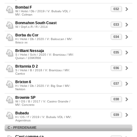
Bombai F
032
W / Holst / Db / 2019 / V: Bubalu VDL /
MV: Colman
Bonmahon South Coast
033
W / Grpf.o.R / R / 2014
Borba du Cor
034
H / Holst / Db / 2020 / V: Baloucan / MV:
Ibisco xx
Brilliant Nessaja
035
S / Holst / Schi / 2020 / V: Brantzau / MV:
Quiran / 109KR68
Britannia D 2
036
S / Holst / B / 2018 / V: Brantzau / MV:
Carrico
Brixton 6
037
H / Holst / Db / 2020 / V: Big Star / MV:
Nekton
Brownie SP
038
W / OS / B / 2017 / V: Casino Grande /
MV: Concreto
Bubadu
039
H / OS / F / 2019 / V: Bubalu VDL / MV:
Argentinus
C - PFERDENAME
C'est comme ca