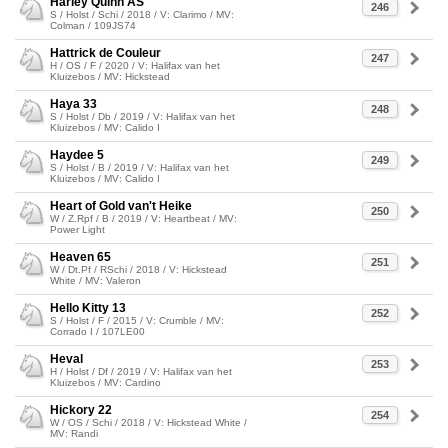
Harley Quinn AS
246
S / Holst / Schi / 2018 / V: Clarimo / MV:
Colman / 109JS74
Hattrick de Couleur
247
H / OS / F / 2020 / V: Halifax van het
Kluizebos / MV: Hickstead
Haya 33
248
S / Holst / Db / 2019 / V: Halifax van het
Kluizebos / MV: Calido I
Haydee 5
249
S / Holst / B / 2019 / V: Halifax van het
Kluizebos / MV: Calido I
Heart of Gold van't Heike
250
W / Z.Rpf / B / 2019 / V: Heartbeat / MV:
Power Light
Heaven 65
251
W / Dt.Pf / RSchi / 2018 / V: Hickstead
White / MV: Valeron
Hello Kitty 13
252
S / Holst / F / 2015 / V: Crumble / MV:
Corrado I / 107LE00
Heval
253
H / Holst / Df / 2019 / V: Halifax van het
Kluizebos / MV: Cardino
Hickory 22
254
W / OS / Schi / 2018 / V: Hickstead White /
MV: Randi