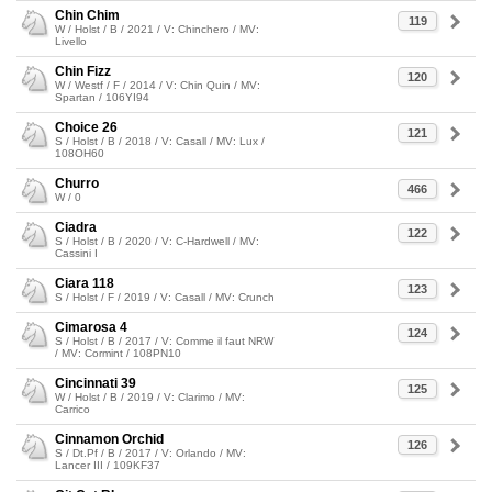
Chin Chim
119
W / Holst / B / 2021 / V: Chinchero / MV:
Livello
Chin Fizz
120
W / Westf / F / 2014 / V: Chin Quin / MV:
Spartan / 106YI94
Choice 26
121
S / Holst / B / 2018 / V: Casall / MV: Lux /
108OH60
Churro
466
W / 0
Ciadra
122
S / Holst / B / 2020 / V: C-Hardwell / MV:
Cassini I
Ciara 118
123
S / Holst / F / 2019 / V: Casall / MV: Crunch
Cimarosa 4
124
S / Holst / B / 2017 / V: Comme il faut NRW
/ MV: Cormint / 108PN10
Cincinnati 39
125
W / Holst / B / 2019 / V: Clarimo / MV:
Carrico
Cinnamon Orchid
126
S / Dt.Pf / B / 2017 / V: Orlando / MV:
Lancer III / 109KF37