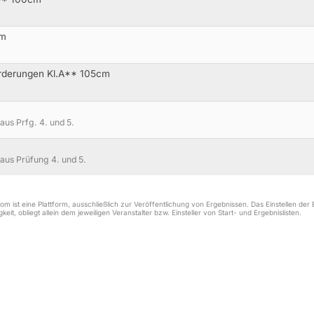
cm
orderungen Kl.A** 105cm
aus Prfg. 4. und 5.
aus Prüfung 4. und 5.
m ist eine Plattform, ausschließlich zur Veröffentlichung von Ergebnissen. Das Einstellen de
keit, obliegt allein dem jeweiligen Veranstalter bzw. Einsteller von Start- und Ergebnislisten.