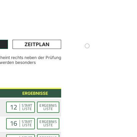
ZEITPLAN
scheint rechts neben der Prüfung
n werden besonders
ERGEBNISSE
12
START
ERGEBNIS
LISTE
LISTE
16
START
ERGEBNIS
LISTE
LISTE