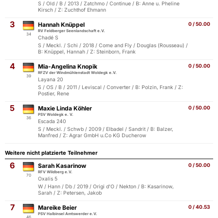
S / Old / B / 2013 / Zatchmo / Continue / B: Anne u. Pheline
Kirsch / Z: Zuchthof Ehmann
3
Hannah Knüppel
0 / 50.00
RV Feldberger Seenlandschaft e.V.
34
Chadé S
S / Meckl. / Schi / 2018 / Come and Fly / Douglas (Rousseau) /
B: Knüppel, Hannah / Z: Steinborn, Frank
4
Mia-Angelina Knopik
0 / 50.00
RFZV der Windmühlenstadt Woldegk e.V.
39
Layana 20
S / OS / B / 2011 / Leviscal / Converter / B: Polzin, Frank / Z:
Postier, Rene
5
Maxie Linda Köhler
0 / 50.00
PSV Woldegk e. V.
36
Escada 240
S / Meckl. / Schwb / 2009 / Elbadel / Sandrit / B: Balzer,
Manfred / Z: Agrar GmbH u.Co KG Ducherow
Weitere nicht platzierte Teilnehmer
6
Sarah Kasarinow
0 / 50.00
RFV Wildberg e.V.
70
Oxalis 5
W / Hann / Db / 2019 / Origi d'O / Nekton / B: Kasarinow,
Sarah / Z: Petersen, Jakob
7
Mareike Beier
0 / 40.53
PSV Halbinsel Amtswerder e.V.
46