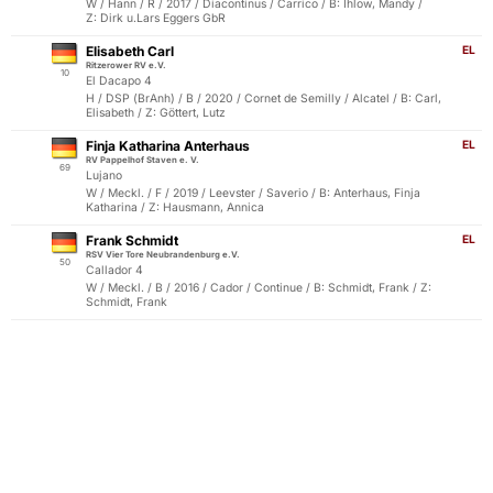
W / Hann / R / 2017 / Diacontinus / Carrico / B: Ihlow, Mandy /
Z: Dirk u.Lars Eggers GbR
Elisabeth Carl
EL
Ritzerower RV e.V.
10
El Dacapo 4
H / DSP (BrAnh) / B / 2020 / Cornet de Semilly / Alcatel / B: Carl,
Elisabeth / Z: Göttert, Lutz
Finja Katharina Anterhaus
EL
RV Pappelhof Staven e. V.
69
Lujano
W / Meckl. / F / 2019 / Leevster / Saverio / B: Anterhaus, Finja
Katharina / Z: Hausmann, Annica
Frank Schmidt
EL
RSV Vier Tore Neubrandenburg e.V.
50
Callador 4
W / Meckl. / B / 2016 / Cador / Continue / B: Schmidt, Frank / Z:
Schmidt, Frank