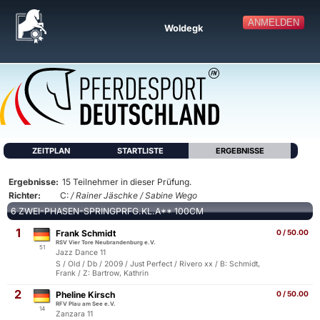
ANMELDEN
Woldegk
ZEITPLAN
STARTLISTE
ERGEBNISSE
Ergebnisse:
15 Teilnehmer in dieser Prüfung.
Richter:
C:
/ Rainer Jäschke / Sabine Wego
6 ZWEI-PHASEN-SPRINGPRFG.KL.A** 100CM
1
Frank Schmidt
0 / 50.00
RSV Vier Tore Neubrandenburg e.V.
51
Jazz Dance 11
S / Old / Db / 2009 / Just Perfect / Rivero xx / B: Schmidt,
Frank / Z: Bartrow, Kathrin
2
Pheline Kirsch
0 / 50.00
RFV Plau am See e.V.
14
Zanzara 11