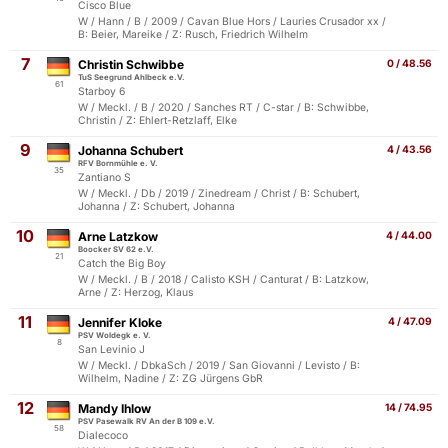
Cisco Blue
W / Hann / B / 2009 / Cavan Blue Hors / Lauries Crusador xx /
B: Beier, Mareike / Z: Rusch, Friedrich Wilhelm
7
Christin Schwibbe
0 / 48.56
TuS Seegrund Ahlbeck e.V.
61
Starboy 6
W / Meckl. / B / 2020 / Sanches RT / C-star / B: Schwibbe,
Christin / Z: Ehlert-Retzlaff, Elke
9
Johanna Schubert
4 / 43.56
RFV Bornmühle e. V.
35
Zantiano S
W / Meckl. / Db / 2019 / Zinedream / Christ / B: Schubert,
Johanna / Z: Schubert, Johanna
10
Arne Latzkow
4 / 44.00
Boocker SV 62 e.V.
21
Catch the Big Boy
W / Meckl. / B / 2018 / Calisto KSH / Canturat / B: Latzkow,
Arne / Z: Herzog, Klaus
11
Jennifer Kloke
4 / 47.09
PSV Woldegk e. V.
8
San Levinio J
W / Meckl. / DbkaSch / 2019 / San Giovanni / Levisto / B:
Wilhelm, Nadine / Z: ZG Jürgens GbR
12
Mandy Ihlow
14 / 74.95
PSV Pasewalk RV An der B 109 e.V.
58
Dialecoco