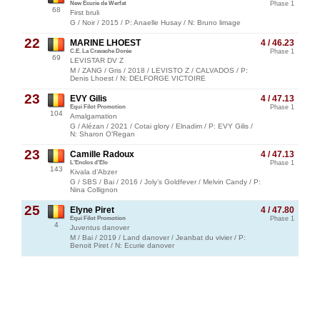
New Ecurie de Werfat
Phase 1
68
First bruli
G / Noir / 2015 / P: Anaelle Husay / N: Bruno limage
22
MARINE LHOEST
4 / 46.23
C.E. La Cravache Dorée
Phase 1
69
LEVISTAR DV Z
M / ZANG / Gris / 2018 / LEVISTO Z / CALVADOS / P:
Denis Lhoest / N: DELFORGE VICTOIRE
23
EVY Gilis
4 / 47.13
Equi Filot Promotion
Phase 1
104
Amalgamation
G / Alézan / 2021 / Cotai glory / Elnadim / P: EVY Gilis /
N: Sharon O’Regan
23
Camille Radoux
4 / 47.13
L'Enclos d'Elo
Phase 1
143
Kivala d’Abzer
G / SBS / Bai / 2016 / Joly’s Goldfever / Melvin Candy / P:
Nina Collignon
25
Elyne Piret
4 / 47.80
Equi Filot Promotion
Phase 1
4
Juventus danover
M / Bai / 2019 / Land danover / Jeanbat du vivier / P:
Benoit Piret / N: Ecurie danover