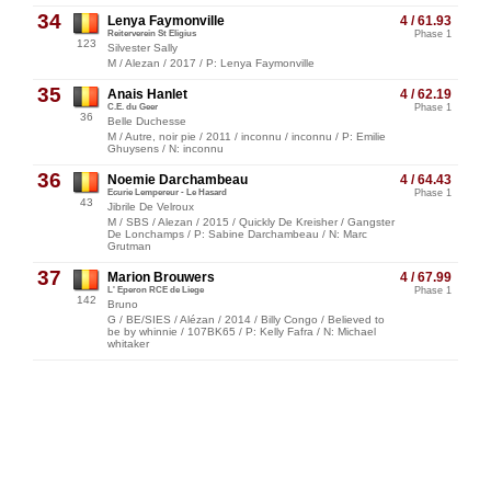
34
Lenya Faymonville
4 / 61.93
Reiterverein St Eligius
Phase 1
123
Silvester Sally
M / Alezan / 2017 / P: Lenya Faymonville
35
Anais Hanlet
4 / 62.19
C.E. du Geer
Phase 1
36
Belle Duchesse
M / Autre, noir pie / 2011 / inconnu / inconnu / P: Emilie
Ghuysens / N: inconnu
36
Noemie Darchambeau
4 / 64.43
Ecurie Lempereur - Le Hasard
Phase 1
43
Jibrile De Velroux
M / SBS / Alezan / 2015 / Quickly De Kreisher / Gangster
De Lonchamps / P: Sabine Darchambeau / N: Marc
Grutman
37
Marion Brouwers
4 / 67.99
L' Eperon RCE de Liege
Phase 1
142
Bruno
G / BE/SIES / Alézan / 2014 / Billy Congo / Believed to
be by whinnie / 107BK65 / P: Kelly Fafra / N: Michael
whitaker