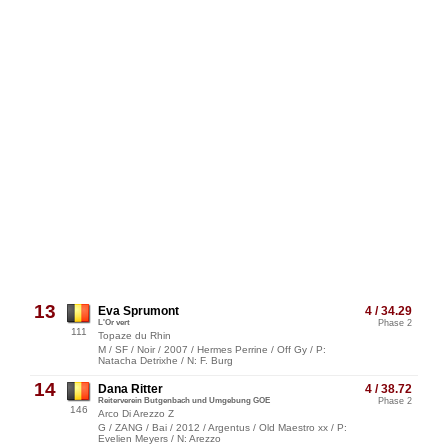
13
Eva Sprumont
4 / 34.29
L'Or vert
Phase 2
111
Topaze du Rhin
M / SF / Noir / 2007 / Hermes Perrine / Off Gy / P:
Natacha Detrixhe / N: F. Burg
14
Dana Ritter
4 / 38.72
Reiterverein Butgenbach und Umgebung GOE
Phase 2
146
Arco Di Arezzo Z
G / ZANG / Bai / 2012 / Argentus / Old Maestro xx / P:
Evelien Meyers / N: Arezzo