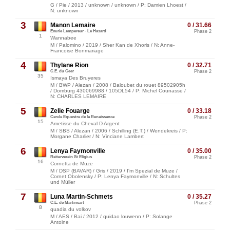
G / Pie / 2013 / unknown / unknown / P: Damien Lhoest /
N: unknown
3
Manon Lemaire
0 / 31.66
Ecurie Lempereur - Le Hasard
Phase 2
1
Wannabee
M / Palomino / 2019 / Sher Kan de Xhoris / N: Anne-
Francoise Bonmariage
4
Thylane Rion
0 / 32.71
C.E. du Geer
Phase 2
35
Ismaya Des Bruyeres
M / BWP / Alezan / 2008 / Baloubet du rouet 89502905h
/ Domburg 430069988 / 105DL54 / P: Michel Counasse /
N: CHARLES LEMAIRE
5
Zelie Fouarge
0 / 33.18
Cercle Equestre de la Renaissance
Phase 2
15
Ametisse du Cheval D Argent
M / SBS / Alezan / 2006 / Schilling (E.T.) / Wendekreis / P:
Morgane Charlier / N: Vinciane Lambert
6
Lenya Faymonville
0 / 35.00
Reiterverein St Eligius
Phase 2
16
Cornetta de Muze
M / DSP (BAVAR) / Gris / 2019 / I'm Spezial de Muze /
Cornet Obolensky / P: Lenya Faymonville / N: Schultes
und Müller
7
Luna Martin-Schmets
0 / 35.27
C.E. de Martinsart
Phase 2
8
quadia du volkov
M / AES / Bai / 2012 / quidao louwenn / P: Solange
Antoine