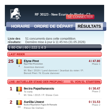
RF 30123 - New Ecurie de Werfat - C3
SE CONNECTER
HORAIRE
ORDRE DE DÉPART
RÉSULTATS
Liste des
51 concurrents dans cette compétition.
résultats:
Dernière mise à jour à 11:45 hrs (31.05.2026)
1 80 CM | 80 | 222.1.4.3
LAST RIDER
25
Elyne Piret
4 / 47.80
Equi Filot Promotion
Phase 1
4
Juventus danover
M / Bai / 2019 / Land danover / Jeanbat du vivier / P:
Benoit Piret / N: Ecurie danover
LIVE: AKTUELLER STAND DER PRÜFUNG!
51. VON 51. STARTERN
1
Ilectra Papathanassiu
0 / 30.47
To early
Phase 2
1
M / Gris / 2015 / P: Eloise Coin
2
Aurélia Lhoest
0 / 31.53
Ecole d'Equitation Fagne St Remacle
Phase 2
86
Prince De Crehen