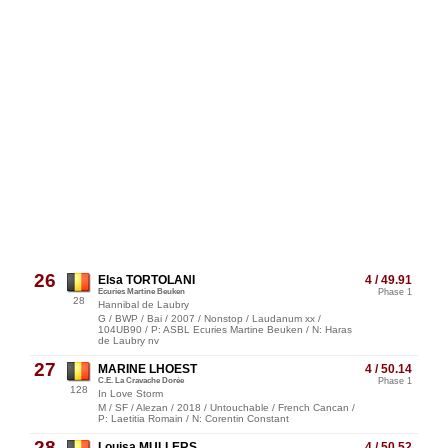
26
Elsa TORTOLANI
4 / 49.91
Ecuries Martine Beuken
Phase 1
28
Hannibal de Laubry
G / BWP / Bai / 2007 / Nonstop / Laudanum xx /
104UB90 / P: ASBL Ecuries Martine Beuken / N: Haras
de Laubry nv
27
MARINE LHOEST
4 / 50.14
C.E. La Cravache Dorée
Phase 1
128
In Love Storm
M / SF / Alezan / 2018 / Untouchable / French Cancan /
P: Laetitia Romain / N: Corentin Constant
28
Louisa MULLERS
4 / 50.52