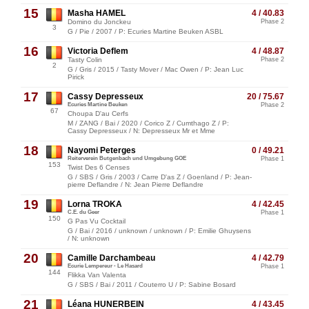
15
Masha HAMEL
4 / 40.83
Domino du Jonckeu
Phase 2
3
G / Pie / 2007 / P: Ecuries Martine Beuken ASBL
16
Victoria Deflem
4 / 48.87
Tasty Colin
Phase 2
2
G / Gris / 2015 / Tasty Mover / Mac Owen / P: Jean Luc
Pirick
17
Cassy Depresseux
20 / 75.67
Ecuries Martine Beuken
Phase 2
67
Choupa D'au Cerfs
M / ZANG / Bai / 2020 / Corico Z / Cumthago Z / P:
Cassy Depresseux / N: Depresseux Mr et Mme
18
Nayomi Peterges
0 / 49.21
Reiterverein Butgenbach und Umgebung GOE
Phase 1
153
Twist Des 6 Censes
G / SBS / Gris / 2003 / Carre D'as Z / Goenland / P: Jean-
pierre Deflandre / N: Jean Pierre Deflandre
19
Lorna TROKA
4 / 42.45
C.E. du Geer
Phase 1
150
G Pas Vu Cocktail
G / Bai / 2016 / unknown / unknown / P: Emilie Ghuysens
/ N: unknown
20
Camille Darchambeau
4 / 42.79
Ecurie Lempereur - Le Hasard
Phase 1
144
Flikka Van Valenta
G / SBS / Bai / 2011 / Couterro U / P: Sabine Bosard
21
Léana HUNERBEIN
4 / 43.45