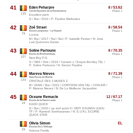
41
Eden Peharpre
8 / 53.62
Cercle Equestre de la Renaissance
Phase 1
135
Excellent pitch
G / Bai / 2010 / P: Pauline Markowicz
42
Zoé Straet
8 / 58.54
Ecurie Lempereur - Le Hasard
Phase 1
79
Lucera
M / Bai / 2017 / Nul / Nul / P: Isabelle Pesser / N: Jose
Luis Quinones Gavira
43
Soline Partouns
8 / 70.35
Ecurie de Brichtembeau
Phase 1
107
New Boy P.G.
G / SBS / Gris / 2019 / Camaro z / Exquis Bentley T§L /
P: Soline Partouns / N: Genon Pauline
44
Mareva Nieves
8 / 71.39
New Ecurie de Werfat
Phase 1
133
CRISTALE DES 3 MUSES Z
M / ZANG / Bai / 2022 / CORYDON VAN T&L / CON AIR /
P: Mareva Nieves / N: De La Meilleure Jacqueline
45
Oceane Remacle
12 / 67.17
Ecurie de la Haute Levée
Phase 1
19
KADO QUICK
G / Bai / 2020 / up and quick tf / DEFI D'AUNOU (USA)
TF / P: Ramesh Seetharaman / N: E.U.R.L ECURIE
QUICK STAR
Olivia Simon
EL
Ecuries De L\'Abbaye
29
Arizona Family