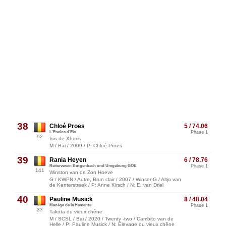
38
Chloé Proes
5 / 74.06
L'Enclos d'Elo
Phase 1
92
Isis de Xhoris
M / Bai / 2009 / P: Chloé Proes
39
Rania Heyen
6 / 78.76
Reiterverein Butgenbach und Umgebung GOE
Phase 1
141
Winston van de Zon Hoeve
G / KWPN / Autre, Brun clair / 2007 / Winser-G / Altjo van
de Kenterstreek / P: Anne Kirsch / N: E. van Driel
40
Pauline Musick
8 / 48.04
Manège de la Hamente
Phase 1
33
Takota du vieux chêne
M / SCSL / Bai / 2020 / Twenty -two / Cambito van de
Helle / P: Pauline Musick / N: Élevage du vieux chêne