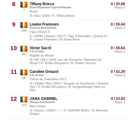
8
Tiffany Brisco
0 / 35.88
Ecole d'Equitation Fagne St Remacle
Phase 2
7
Rubis
G / Bai / 2008 / P: Tiffany Brisco
9
Louise Franssen
0 / 36.44
Ecurie de Brichtembeau
Phase 2
106
Vigo d'Evan Z
S / ZANG / Alezan / 2017 / Vigo d'Arsouilles / Quinar Z /
P: Louise Franssen / N: Aama Rami
10
Victor Sacré
0 / 36.64
C.E. du Geer
Phase 2
60
Rapide du Rouet
M / SF / Bai / 2005 / Arc de Triomphe / Baloubet du
Rouet / P: Emilie Ghuysens / N: Fardin Yannick
11
Caroline Grisard
0 / 42.29
C.E. du Geer
Phase 2
98
Trésor de Timberlina VG Z
G / ZANG / Bai / 2020 / Tangelo vd Zuuthoeve / Numero
Uno / P: Emilie Ghuysens / N: Vangeebergen Alain en
Giel
12
JANA GABRIEL
4 / 33.83
Manège de la Hamente
Phase 2
114
Blue Jeans
G / Alezan / 2009 / . / . / P: SOPHIE NOEL / N: Bernard
Drisket