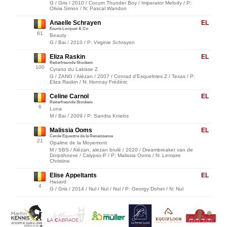
G / Gris / 2010 / Cocum Thunder Boy / Imperator Melody / P:
Olivia Simon / N: Pascal Wandon
Anaelle Schrayen
EL
Ecurie Lorquet & Co
61
Beauty
G / Bai / 2010 / P: Virginie Schrayen
Eliza Raskin
EL
Reiterfreunde Stockem
100
Cyrano du Lakisse Z
G / ZANG / Alézan / 2007 / Conrad d'Esquelmes Z / Texas / P:
Eliza Raskin / N: Honnay Frédéric
Celine Carnol
EL
Reiterfreunde Stockem
6
Luna
M / Bai / 2009 / P: Sandra Kniebs
Malissia Ooms
EL
Cercle Equestre de la Renaissance
21
Opaline de la Moyemont
M / SBS / Alézan, alezan brulé / 2020 / Dreambreaker van de
Dorpshoeve / Calypso-P / P: Malissia Ooms / N: Lemaire
Christine
Elise Appeltants
EL
Hasard
4
G / Gris / 2014 / Nul / Nul / Nul / P: Georgy Dohet / N: Nul