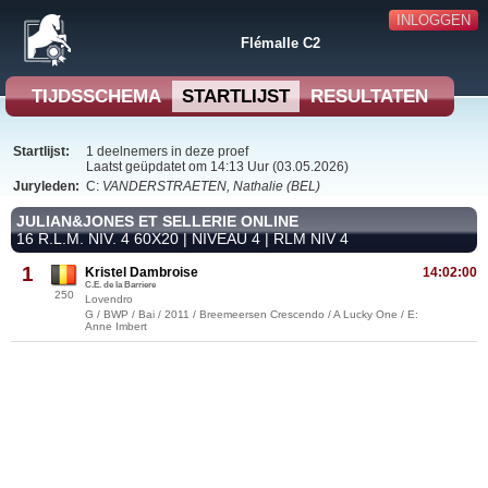
INLOGGEN
Flémalle C2
TIJDSSCHEMA
STARTLIJST
RESULTATEN
Startlijst:
1 deelnemers in deze proef
Laatst geüpdatet om 14:13 Uur (03.05.2026)
Juryleden:
C:
VANDERSTRAETEN, Nathalie (BEL)
JULIAN&JONES ET SELLERIE ONLINE
16 R.L.M. NIV. 4 60X20 | NIVEAU 4 | RLM NIV 4
1
Kristel Dambroise
14:02:00
C.E. de la Barriere
250
Lovendro
G / BWP / Bai / 2011 / Breemeersen Crescendo / A Lucky One / E:
Anne Imbert