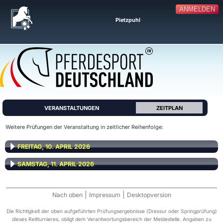
ANMELDEN
Pietzpuhl
VERANSTALTUNGEN
ZEITPLAN
Weitere Prüfungen der Veranstaltung in zeitlicher Reihenfolge:
FREITAG, 10. APRIL 2026
SAMSTAG, 11. APRIL 2026
|
|
Nach oben
Impressum
Desktopversion
Die Richtigkeit der oben aufgeführten Prüfungsergebnisse (Dressur oder Springprüfung)
dieses Reitturnieres, obligt dem Verantwortungsbereich der Meldestelle. Angaben zu