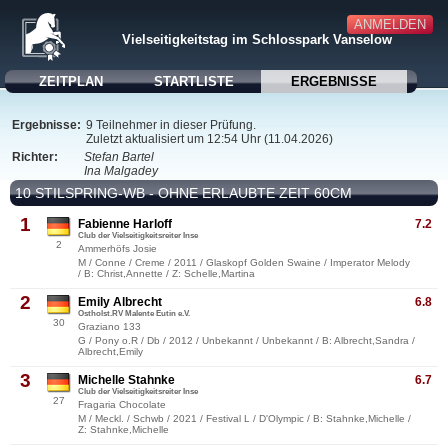
ANMELDEN
Vielseitigkeitstag im Schlosspark Vanselow
ZEITPLAN
STARTLISTE
ERGEBNISSE
Ergebnisse:
9 Teilnehmer in dieser Prüfung.
Zuletzt aktualisiert um 12:54 Uhr (11.04.2026)
Richter:
Stefan Bartel
Ina Malgadey
10 STILSPRING-WB - OHNE ERLAUBTE ZEIT 60CM
1
Fabienne Harloff
7.2
Club der Vielseitigkeitsreiter Inse
2
Ammerhöfs Josie
M / Conne / Creme / 2011 / Glaskopf Golden Swaine / Imperator Melody
/ B: Christ,Annette / Z: Schelle,Martina
2
Emily Albrecht
6.8
Ostholst.RV Malente Eutin e.V.
30
Graziano 133
G / Pony o.R / Db / 2012 / Unbekannt / Unbekannt / B: Albrecht,Sandra /
Albrecht,Emily
3
Michelle Stahnke
6.7
Club der Vielseitigkeitsreiter Inse
27
Fragaria Chocolate
M / Meckl. / Schwb / 2021 / Festival L / D'Olympic / B: Stahnke,Michelle /
Z: Stahnke,Michelle