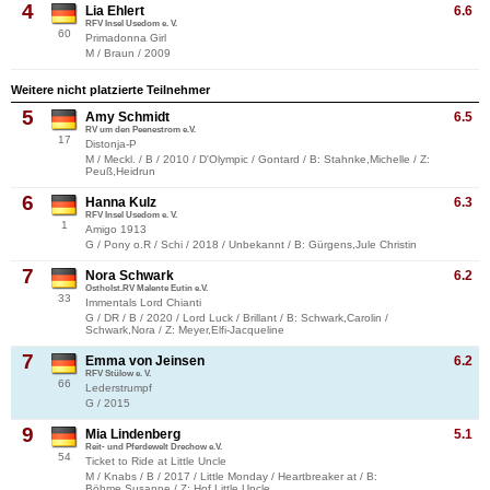
4
Lia Ehlert
6.6
RFV Insel Usedom e. V.
60
Primadonna Girl
M / Braun / 2009
Weitere nicht platzierte Teilnehmer
5
Amy Schmidt
6.5
RV um den Peenestrom e.V.
17
Distonja-P
M / Meckl. / B / 2010 / D'Olympic / Gontard / B: Stahnke,Michelle / Z:
Peuß,Heidrun
6
Hanna Kulz
6.3
RFV Insel Usedom e. V.
1
Amigo 1913
G / Pony o.R / Schi / 2018 / Unbekannt / B: Gürgens,Jule Christin
7
Nora Schwark
6.2
Ostholst.RV Malente Eutin e.V.
33
Immentals Lord Chianti
G / DR / B / 2020 / Lord Luck / Brillant / B: Schwark,Carolin /
Schwark,Nora / Z: Meyer,Elfi-Jacqueline
7
Emma von Jeinsen
6.2
RFV Stülow e. V.
66
Lederstrumpf
G / 2015
9
Mia Lindenberg
5.1
Reit- und Pferdewelt Drechow e.V.
54
Ticket to Ride at Little Uncle
M / Knabs / B / 2017 / Little Monday / Heartbreaker at / B:
Böhme,Susanne / Z: Hof Little Uncle,