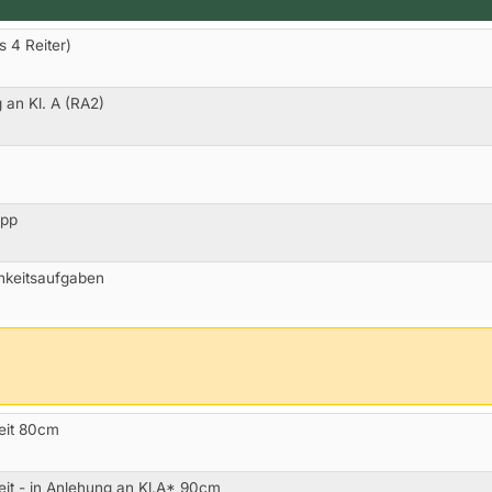
s 4 Reiter)
 an Kl. A (RA2)
opp
hkeitsaufgaben
Zeit 80cm
Zeit - in Anlehung an Kl.A* 90cm