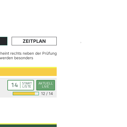
ZEITPLAN
scheint rechts neben der Prüfung
n werden besonders
14
START
AKTUELL
LISTE
LIVE
12 / 14