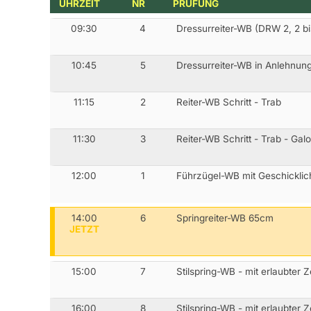
UHRZEIT
NR
PRÜFUNG
09:30
4
Dressurreiter-WB (DRW 2, 2 bi
10:45
5
Dressurreiter-WB in Anlehnung
11:15
2
Reiter-WB Schritt - Trab
11:30
3
Reiter-WB Schritt - Trab - Gal
12:00
1
Führzügel-WB mit Geschicklic
14:00
6
Springreiter-WB 65cm
JETZT
15:00
7
Stilspring-WB - mit erlaubter 
16:00
8
Stilspring-WB - mit erlaubter 