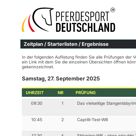
Zeitplan / Starterlisten / Ergebnisse
In der folgenden Auflistung finden Sie alle Prüfungen der 
ein Link mit dem Sie die einzelnen Übersichten öffnen kö
gekennzeichnet.
Samstag, 27. September 2025
UHRZEIT
NR
PRÜFUNG
09:30
1
Das vielseitige Stangenlabyrin
10:45
2
Caprilli-Test-WB
12:30
4
Stilspring-WB - ohne erlaubte