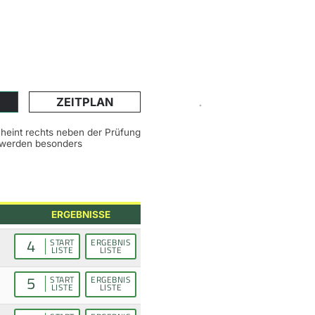
ZEITPLAN
scheint rechts neben der Prüfung
n werden besonders
ERGEBNISSE
4
START
ERGEBNIS
LISTE
LISTE
5
START
ERGEBNIS
LISTE
LISTE