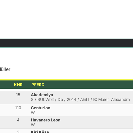
üller
KNR
PFERD
15
Akademiya
S / BULWblt / Db / 2014 / Ahil I / B: Maier, Alexandra
110
Centurion
W
4
Havanero Leon
W
3
Kiri Käse