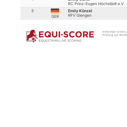
RC Prinz-Eugen Höchstädt e.V.
5
Emily Künzel
RFV Giengen
GER
www.equi-score.co
Prüfung auf Richtig