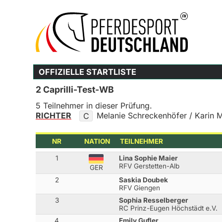
OFFIZIELLE STARTLISTE
2 Caprilli-Test-WB
5 Teilnehmer in dieser Prüfung.
RICHTER
Melanie Schreckenhöfer / Karin M
C
NR
NATION
TEILNEHMER
1
Lina Sophie Maier
RFV Gerstetten-Alb
GER
2
Saskia Doubek
RFV Giengen
3
Sophia Resselberger
RC Prinz-Eugen Höchstädt e.V.
4
Emily Gufler