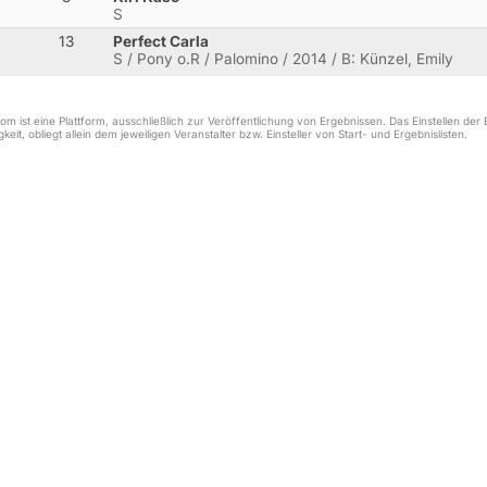
S
13
Perfect Carla
S / Pony o.R / Palomino / 2014 / B: Künzel, Emily
m ist eine Plattform, ausschließlich zur Veröffentlichung von Ergebnissen. Das Einstellen de
keit, obliegt allein dem jeweiligen Veranstalter bzw. Einsteller von Start- und Ergebnislisten.