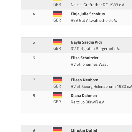
GER
Neuss-Grefrather RC 1983 e.V.
4
Finja Julie Scholtus
GER
RSV Gut Altwahlscheid e.V.
5
Nayla Saadia Aidi
GER
RV Torfgrafen Bergerhof e.V.
6
Elisa Schnitzler
RV St.Johannes Waat
7
Eileen Neuborn
GER
RV St. Georg Helenabrunn 1980 e.V
8
Diana Dahmen
GER
Reitclub Dürwiß e.V.
9
Christin Düffel