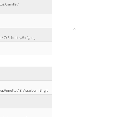
tus,Camille /
t / Z: Schmitz,Wolfgang
r,Annette / Z: Asselborn,Birgit