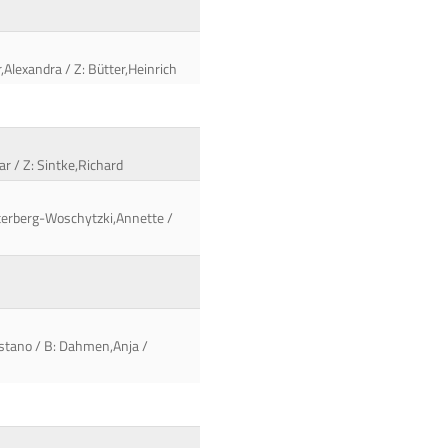
,Alexandra / Z: Bütter,Heinrich
ar / Z: Sintke,Richard
nterberg-Woschytzki,Annette /
restano / B: Dahmen,Anja /