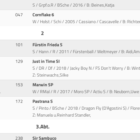
S / Grpf.o.R / BSche / 2016 / B: Beines,Katja
047
Cornflake 6
W / Holst / Schi / 2005 / Cassiano / Cascavelle / B: Richter
2
101
Fürstin Frieda S
S / Hann / R / 2011 / Fürstenball / Weltmeyer / B: Aidi,Am
129
Just in Time SI
S / DR / Df / 2018 / Jacky Boy N / FS Don't Worry / B: Wi
Z: Steinwachs,Silke
153
Marwin SP
.
W / RMal / R / 2017 / Moro SP / Actiu S / B: Neuborn,Uwe
172
Pastrana S
S / Pinto / BSche / 2018 / Dragon Fly (D'Agostini S) / Flo
Z: Manuela u.Reinhard Standler,
3.Abt.
238
Sir Sambuco