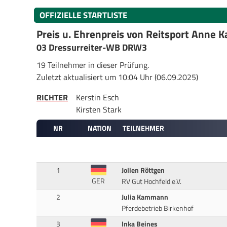
OFFIZIELLE STARTLISTE
Preis u. Ehrenpreis von Reitsport Anne
03 Dressurreiter-WB DRW3
19 Teilnehmer in dieser Prüfung.
Zuletzt aktualisiert um 10:04 Uhr (06.09.2025)
RICHTER
Kerstin Esch
Kirsten Stark
NR
NATION
TEILNEHMER
1
Jolien Röttgen
GER
RV Gut Hochfeld e.V.
2
Julia Kammann
Pferdebetrieb Birkenhof
3
Inka Beines