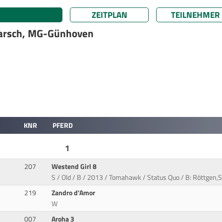
ZEITPLAN
TEILNEHMER
 Karsch, MG-Günhoven
KNR
PFERD
1
207
Westend Girl 8
S / Old / B / 2013 / Tomahawk / Status Quo / B: Röttgen,St
219
Zandro d'Amor
W
007
Aroha 3