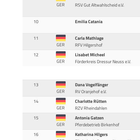
GER
RSV Gut Altwahlscheid e.V.
10
Emilia Catania
11
Carla Mathlage
GER
RFV Hilgershof
12
Lisabet Micheel
GER
Förderkreis Dressur Neuss e.V.
13
Dana Vogelfänger
GER
RV Oranjehof e.V.
14
Charlotte Rütten
GER
RZV Rheindahlen
15
Antonia Gatzen
GER
Pferdebetrieb Birkenhof
16
Katharina Hilgers