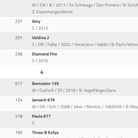
W / ZW / B / 2011 / Sir Schiwago / Don Primero / B: Schol
Z: Eisenmenger,Bernd
237
Amy
S / 2012
201
Valdiva 2
S / DR / Falbe / 2002 / Veneciano / Valido / B: Pach,Helmu
236
Diamond Fire
S / 2016
4
017
Bernstein 139
W / Grpf.o.R / Df / 2018 / B: Vogelfänger,Dana
124
Janosch 676
W / DR / Schi / 2008 / Joker / Mentos / 106DV56 / B: Meye
218
Paula 677
S
195
Three-B Enfys