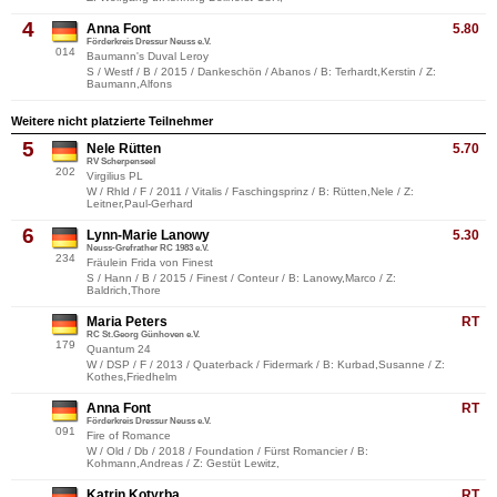
4
Anna Font
5.80
Förderkreis Dressur Neuss e.V.
014
Baumann's Duval Leroy
S / Westf / B / 2015 / Dankeschön / Abanos / B: Terhardt,Kerstin / Z:
Baumann,Alfons
Weitere nicht platzierte Teilnehmer
5
Nele Rütten
5.70
RV Scherpenseel
202
Virgilius PL
W / Rhld / F / 2011 / Vitalis / Faschingsprinz / B: Rütten,Nele / Z:
Leitner,Paul-Gerhard
6
Lynn-Marie Lanowy
5.30
Neuss-Grefrather RC 1983 e.V.
234
Fräulein Frida von Finest
S / Hann / B / 2015 / Finest / Conteur / B: Lanowy,Marco / Z:
Baldrich,Thore
Maria Peters
RT
RC St.Georg Günhoven e.V.
179
Quantum 24
W / DSP / F / 2013 / Quaterback / Fidermark / B: Kurbad,Susanne / Z:
Kothes,Friedhelm
Anna Font
RT
Förderkreis Dressur Neuss e.V.
091
Fire of Romance
W / Old / Db / 2018 / Foundation / Fürst Romancier / B:
Kohmann,Andreas / Z: Gestüt Lewitz,
Katrin Kotyrba
RT