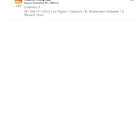
Neuss-Grefrather RC 1983 e.V.
140
Lodovico 3
W / Old / F / 2013 / Le Figaro / Cartusch / B: Bornemann,Gabriele / Z:
Reusch,Theo