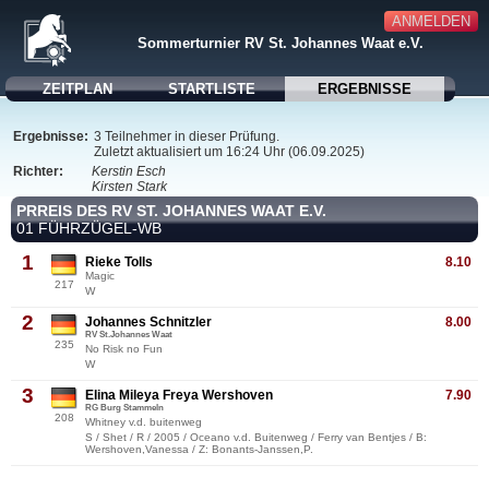
ANMELDEN
Sommerturnier RV St. Johannes Waat e.V.
ZEITPLAN
STARTLISTE
ERGEBNISSE
Ergebnisse:
3 Teilnehmer in dieser Prüfung.
Zuletzt aktualisiert um 16:24 Uhr (06.09.2025)
Richter:
Kerstin Esch
Kirsten Stark
PRREIS DES RV ST. JOHANNES WAAT E.V.
01 FÜHRZÜGEL-WB
1
Rieke Tolls
8.10
Magic
217
W
2
Johannes Schnitzler
8.00
RV St.Johannes Waat
235
No Risk no Fun
W
3
Elina Mileya Freya Wershoven
7.90
RG Burg Stammeln
208
Whitney v.d. buitenweg
S / Shet / R / 2005 / Oceano v.d. Buitenweg / Ferry van Bentjes / B:
Wershoven,Vanessa / Z: Bonants-Janssen,P.