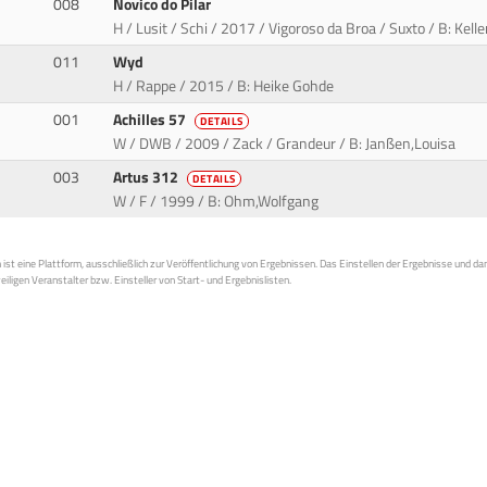
008
Novico do Pilar
H / Lusit / Schi / 2017 / Vigoroso da Broa / Suxto / B: Kel
011
Wyd
H / Rappe / 2015 / B: Heike Gohde
001
Achilles 57
DETAILS
W / DWB / 2009 / Zack / Grandeur / B: Janßen,Louisa
003
Artus 312
DETAILS
W / F / 1999 / B: Ohm,Wolfgang
st eine Plattform, ausschließlich zur Veröffentlichung von Ergebnissen. Das Einstellen der Ergebnisse und da
weiligen Veranstalter bzw. Einsteller von Start- und Ergebnislisten.