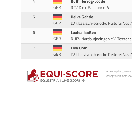
4
Ruth Herzog-Lodde
GER
RFV Diek-Bassum e. V.
5
Heike Gohde
GER
LV klassisch-barocke Reiterei Nds /
6
Louisa Janßen
GER
RUFV Nordbutjadingen e.V. Tossens
7
Lisa Ohm
GER
LV klassisch-barocke Reiterei Nds /
www.equi-score.com i
obliegt allein dem je