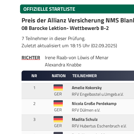
OFFIZIELLE STARTLISTE
Preis der Allianz Versicherung NMS Blan
08 Barocke Lektion- Wettbewerb B-2
7 Teilnehmer in dieser Prüfung.
Zuletzt aktualisiert um 18:15 Uhr (02.09.2025)
RICHTER
Irene Raab-von Löwis of Menar
Alexandra Knabbe
NR
NATION
TEILNEHMER
1
Amelie Kokorsky
GER
RFV Engelbostel u.Umgeb.e.V.
2
Nicola Große Perdekamp
GER
RFV Dülmen e.V.
3
Madita Schulz
GER
RFV Hubertus Eschenbruch e.V.