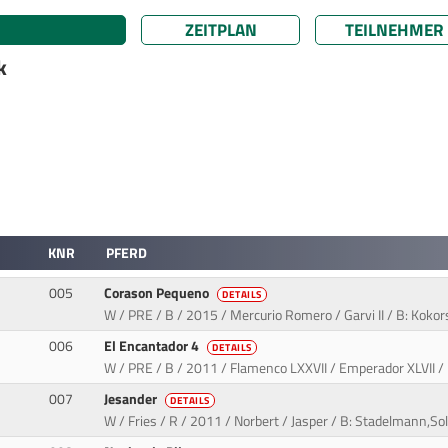
ZEITPLAN
TEILNEHMER
k
KNR
PFERD
005
Corason Pequeno
DETAILS
W / PRE / B / 2015 / Mercurio Romero / Garvi II / B: Koko
006
El Encantador 4
DETAILS
W / PRE / B / 2011 / Flamenco LXXVII / Emperador XLVII /
007
Jesander
DETAILS
W / Fries / R / 2011 / Norbert / Jasper / B: Stadelmann,Sol