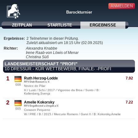
ANMELDEN
Barockturnier
ZEITPLAN
STARTLISTE
ERGEBNISSE
Ergebnisse:
2 Teilnehmer in dieser Prüfung.
Zuletzt aktualisiert um 18:15 Uhr (02.09.2025)
Richter:
Alexandra Knabbe
Irene Raab-von Löwis of Menar
Christina Süß
LANDESMEISTERSCHAFT "PROFI"
10 DRESSUR - KÜR WETTBEWERB, FINALE- -PROFI
1
Ruth Herzog-Lodde
7.92
RFV Diek-Bassum e. V.
008
Novico do Pilar
H / Lusit / Schi / 2017 / Vigoroso da Broa / Suxto / B:
Kellenberg,Svenja
2
Amelie Kokorsky
7.22
RFV Engelbostel u.Umgeb.e.V.
005
Corason Pequeno
W / PRE / B / 2015 / Mercurio Romero / Garvi II / B: Kokorsky,Amelie