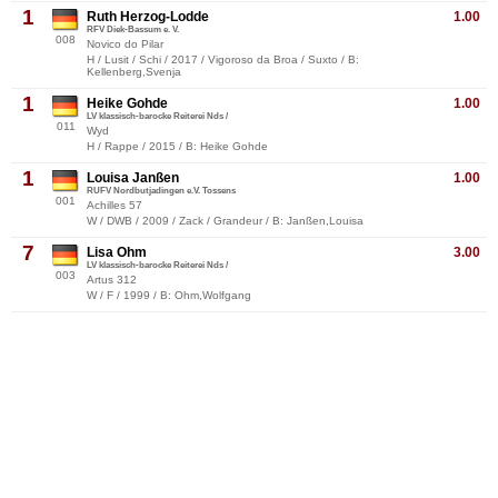
1
Ruth Herzog-Lodde
1.00
RFV Diek-Bassum e. V.
008
Novico do Pilar
H / Lusit / Schi / 2017 / Vigoroso da Broa / Suxto / B:
Kellenberg,Svenja
1
Heike Gohde
1.00
LV klassisch-barocke Reiterei Nds /
011
Wyd
H / Rappe / 2015 / B: Heike Gohde
1
Louisa Janßen
1.00
RUFV Nordbutjadingen e.V. Tossens
001
Achilles 57
W / DWB / 2009 / Zack / Grandeur / B: Janßen,Louisa
7
Lisa Ohm
3.00
LV klassisch-barocke Reiterei Nds /
003
Artus 312
W / F / 1999 / B: Ohm,Wolfgang