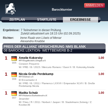
ANMELDEN
Barockturnier
ZEITPLAN
STARTLISTE
ERGEBNISSE
Ergebnisse:
7 Teilnehmer in dieser Prüfung.
Zuletzt aktualisiert um 18:15 Uhr (02.09.2025)
Richter:
Irene Raab-von Löwis of Menar
Alexandra Knabbe
PREIS DER ALLIANZ VERSICHERUNG NMS BLANK
08 BAROCKE LEKTION- WETTBEWERB B-2
1
Amelie Kokorsky
1.00
RFV Engelbostel u.Umgeb.e.V.
005
Corason Pequeno
W / PRE / B / 2015 / Mercurio Romero / Garvi II / B: Kokorsky,Amelie
1
Nicola Große Perdekamp
1.00
RFV Dülmen e.V.
006
El Encantador 4
W / PRE / B / 2011 / Flamenco LXXVII / Emperador XLVII / B: Große
Perdekamp,Nicola
1
Madita Schulz
1.00
RFV Hubertus Eschenbruch e.V.
007
Jesander
W / Fries / R / 2011 / Norbert / Jasper / B: Stadelmann,Solveig / Z:
Kooiker,W.