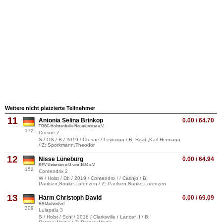
Weitere nicht platzierte Teilnehmer
11
Antonia Selina Brinkop
0.00 / 64.70
TRSG Holstenhalle Neumünster e.V.
172
Crusoe 7
S / OS / B / 2019 / Crusoe / Levisonn / B: Raab,Karl-Hermann
/ Z: Sporkmann,Theodor
12
Nisse Lüneburg
0.00 / 64.94
RFV Uetersen u.U.von 1924 e.V.
152
Contendrix 2
W / Holst / Db / 2019 / Contendro I / Carinjo / B:
Paulsen,Sönke Lorenzen / Z: Paulsen,Sönke Lorenzen
13
Harm Christoph David
0.00 / 69.09
RV Badendorf
309
Lulapalu 3
S / Holst / Schi / 2018 / Clarksville / Lancer II / B: