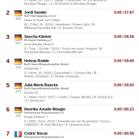
S / Holst / B / 2017 / Casall / Contender / B: ZG Bettina &
Nicolaus Rogge, / Z: ZG Bettina & Nicolaus Rogge,
2
Jordi Sander
0.00 / 57.67
RuFV Bad Segeberg u.U.e.V.
250
Heart of Gold van't Heike
W / Z.Rpf / B / 2019 / Heartbeat / Power Light / B:
Wiltfang,Franziska Kiki / Z: Boonen,Karel
3
Sascha Klemm
0.00 / 58.56
RG Gestüt Heidberg e.V.
001
Achy Breaky Heart 4
S / Trak. / Schwb / 2019 / Touch my heart / Angard / B:
Schneider,Michael / Z: Schneider,Michael
4
Helena Rodde
0.00 / 59.00
RuFV Gettorf/Eckernförde/Dän. Wohld
128
Clarabella 7
S / Holst / B / 2019 / Cascadello I / Contact Me / B:
Rodde,Christoph / Z: Rodde,Christoph
5
Julia Marie Baacke
0.00 / 59.02
RuFV Gettorf/Eckernförde/Dän. Wohld
273
Kandy 52
S / Holst / Schi / 2017 / Livello / Caspar (Berlin) / B: Ketels,Ina
/ Z: Ketels,Ina
6
Henrike Amalie Mougin
0.00 / 60.21
Fehmarnscher Ringreiterverein e.V.
220
Emely Erdbeer 7
S / DSP / Schi / 2015 / Emerald van het Ruytershof / Como /
108DC52 / B: Kölz,Michael / Z: Verworner,Udo
7
Cedric Becat
0.00 / 60.56
Fehmarnscher Ringreiterverein e.V.