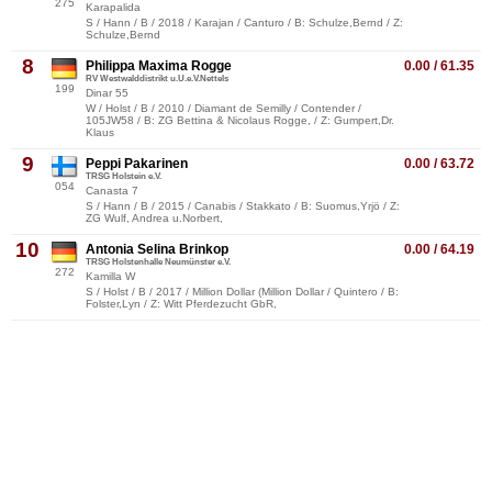
275
Karapalida
S / Hann / B / 2018 / Karajan / Canturo / B: Schulze,Bernd / Z:
Schulze,Bernd
8
Philippa Maxima Rogge
0.00 / 61.35
RV Westwalddistrikt u.U.e.V.Nettels
199
Dinar 55
W / Holst / B / 2010 / Diamant de Semilly / Contender /
105JW58 / B: ZG Bettina & Nicolaus Rogge, / Z: Gumpert,Dr.
Klaus
9
Peppi Pakarinen
0.00 / 63.72
TRSG Holstein e.V.
054
Canasta 7
S / Hann / B / 2015 / Canabis / Stakkato / B: Suomus,Yrjö / Z:
ZG Wulf, Andrea u.Norbert,
10
Antonia Selina Brinkop
0.00 / 64.19
TRSG Holstenhalle Neumünster e.V.
272
Kamilla W
S / Holst / B / 2017 / Million Dollar (Million Dollar / Quintero / B:
Folster,Lyn / Z: Witt Pferdezucht GbR,