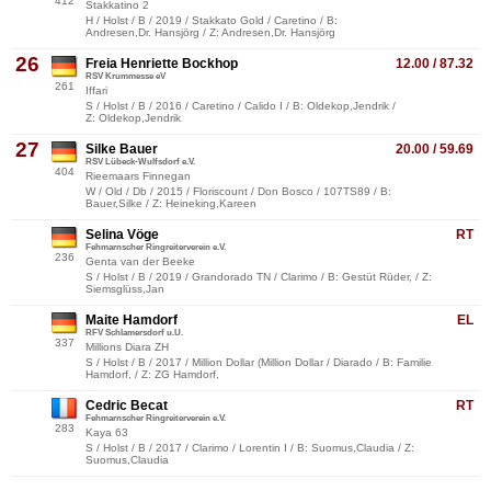
412
Stakkatino 2
H / Holst / B / 2019 / Stakkato Gold / Caretino / B:
Andresen,Dr. Hansjörg / Z: Andresen,Dr. Hansjörg
26
Freia Henriette Bockhop
12.00 / 87.32
RSV Krummesse eV
261
Iffari
S / Holst / B / 2016 / Caretino / Calido I / B: Oldekop,Jendrik /
Z: Oldekop,Jendrik
27
Silke Bauer
20.00 / 59.69
RSV Lübeck-Wulfsdorf e.V.
404
Rieemaars Finnegan
W / Old / Db / 2015 / Floriscount / Don Bosco / 107TS89 / B:
Bauer,Silke / Z: Heineking,Kareen
Selina Vöge
RT
Fehmarnscher Ringreiterverein e.V.
236
Genta van der Beeke
S / Holst / B / 2019 / Grandorado TN / Clarimo / B: Gestüt Rüder, / Z:
Siemsglüss,Jan
Maite Hamdorf
EL
RFV Schlamersdorf u.U.
337
Millions Diara ZH
S / Holst / B / 2017 / Million Dollar (Million Dollar / Diarado / B: Familie
Hamdorf, / Z: ZG Hamdorf,
Cedric Becat
RT
Fehmarnscher Ringreiterverein e.V.
283
Kaya 63
S / Holst / B / 2017 / Clarimo / Lorentin I / B: Suomus,Claudia / Z:
Suomus,Claudia