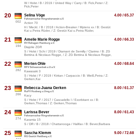
W / Holst / B / 2019 / United Way / Carry / B: Fick,Peter / Z:
Fick,Peter
20
Selina Vöge
4.00 / 65.37
Fehmarnscher Ringreiterverein e.V.
002
Action 70
H / Meckl. / B / 2018 / Action-Breaker / Mytens xx / B: Gestüt
Kai u.Petra Rüder, / Z: Gestüt Kai u.Petra Rüder,
21
Amelie Marie Rogge
4.00 / 66.33
RV Rehagen-Hamburg e.V.
194
Diajolie ZGR
S / Holst / Schi / 2019 / Diamant de Semilly / Clarimo / B: ZG
Bettina & Nicolaus Rogge, / Z: ZG Bettina & Nicolaus Rogge,
22
Merten Ohle
4.00 / 68.64
RFV Schwarzenbek u.U.e.V.
282
Kawasaki 3
S / Holst / F / 2019 / Kiritan / Carpaccio / B: Weiß,Petra / Z:
Gerken,Kai
23
Rebecca-Juana Gerken
8.00 / 61.37
RuFV Husberg u.Umg.e.V.
266
Kacy
S / Holst / F / 2017 / Cascadello I / Exorbitant xx / B:
Gerken,Thomas / Z: Gerken,Thomas
24
Larissa Bever
8.00 / 61.43
Fehmarnscher Ringreiterverein e.V.
274
Karamia 15
S / DR / B / 2018 / Chattanooga / Halifax / B: Bever,Barbara
25
Sascha Klemm
9.00 / 72.68
RG Gestüt Heidberg e.V.