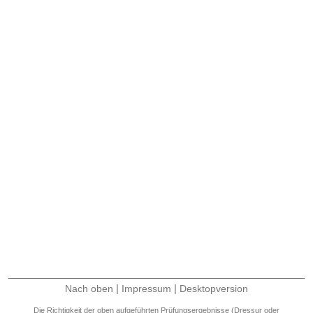
|
|
Nach oben
Impressum
Desktopversion
Die Richtigkeit der oben aufgeführten Prüfungsergebnisse (Dressur oder