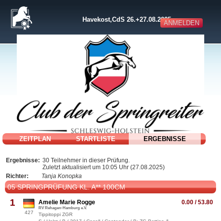
Havekost,CdS 26.+27.08.2025
ANMELDEN
ZEITPLAN
STARTLISTE
ERGEBNISSE
Ergebnisse:
30 Teilnehmer in dieser Prüfung.
Zuletzt aktualisiert um 10:05 Uhr (27.08.2025)
Richter:
Tanja Konopka
05 SPRINGPRÜFUNG KL. A** 100CM
1
Amelie Marie Rogge
0.00 / 53.80
RV Rehagen-Hamburg e.V.
427
Tippitoppi ZGR