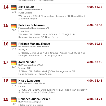
Ratzow,Martje / Z: Ratzow,Martje
14
Silke Bauer
4.00 / 54.38
RSV Lübeck-Wulfsdorf e.V.
231
Fürst Lissaro
W / Hann / B / 2014 / Franziskus / Lissabon / B: Bauer,Silke /
Z: Dittmer,Jürgen
15
Felicitas Schlünzen
4.00 / 57.58
Fehmarnscher Ringreiterverein e.V.
305
Locontaro
W / Holst / B / 2010 / Loran / Chalan / 105HQ97 / B:
Konopka,Alexander / Z: Böge,Peter
16
Philippa Maxima Rogge
4.00 / 60.88
RV Westwalddistrikt u.U.e.V.Nettels
244
Hailey K
S / Holst / Schi / 2015 / Chin Champ / Alasca / 106WQ85 / B:
Konopka,Alexandra / Z: Konopka,Tanja
17
Jordi Sander
4.00 / 63.15
RuFV Bad Segeberg u.U.e.V.
447
Verona 132
S / Hann / B / 2018 / Verdi (Q-Verdi) / Argentinus / B:
Rupp,Ansgar / Z: Rupp,Ansgar
18
Nisse Lüneburg
4.00 / 63.43
RFV Uetersen u.U.von 1924 e.V.
438
Urenza
S / OS / Db / 2019 / Uriko (Clooney NLD) / Copin van de Broy /
B: Equiva Lance, / Z: Kuhrt,Silvia
19
Rebecca-Juana Gerken
4.00 / 64.71
RuFV Husberg u.Umg.e.V.
387
Platon vom Petersberg