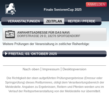
ANMELDEN
Finale SeniorenCup 2025
VERANSTALTUNGEN
ZEITPLAN
REITER / PFERDE
ANFAHRTSADRESSE FÜR DAS NAVI:
DORFSTRASSE 29 D, 18276 SPOITGENDORF
Weitere Prüfungen der Veranstaltung in zeitlicher Reihenfolge:
FREITAG, 03. OKTOBER 2025
|
|
Nach oben
Impressum
Desktopversion
Die Richtigkeit der oben aufgeführten Prüfungsergebnisse (Dressur oder
Springprüfung) dieses Reitturnieres, obligt dem Verantwortungsbereich der
Meldestelle. Angaben zu Ergebnissen, Reitern und Pferden werden uns im
Verlauf der Reitsportveranstaltung von der Meldestelle nur übermittelt.