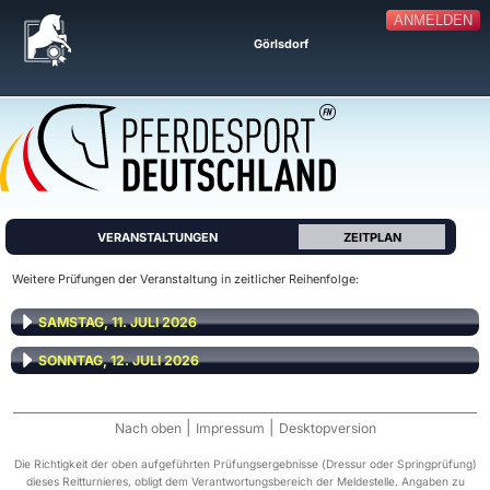
ANMELDEN
Görlsdorf
VERANSTALTUNGEN
ZEITPLAN
Weitere Prüfungen der Veranstaltung in zeitlicher Reihenfolge:
SAMSTAG, 11. JULI 2026
SONNTAG, 12. JULI 2026
|
|
Nach oben
Impressum
Desktopversion
Die Richtigkeit der oben aufgeführten Prüfungsergebnisse (Dressur oder Springprüfung)
dieses Reitturnieres, obligt dem Verantwortungsbereich der Meldestelle. Angaben zu