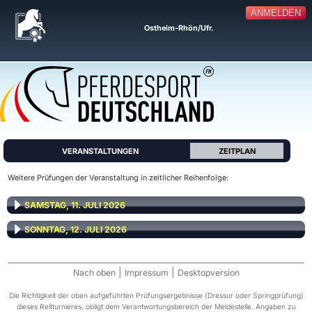
ANMELDEN
Ostheim-Rhön/Ufr.
VERANSTALTUNGEN
ZEITPLAN
Weitere Prüfungen der Veranstaltung in zeitlicher Reihenfolge:
SAMSTAG, 11. JULI 2026
SONNTAG, 12. JULI 2026
|
|
Nach oben
Impressum
Desktopversion
Die Richtigkeit der oben aufgeführten Prüfungsergebnisse (Dressur oder Springprüfung)
dieses Reitturnieres, obligt dem Verantwortungsbereich der Meldestelle. Angaben zu