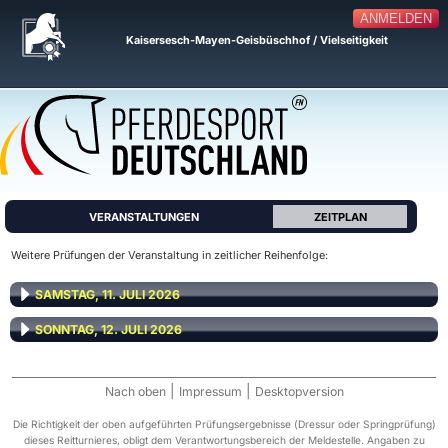
ANMELDEN
Kaisersesch-Mayen-Geisbüschhof / Vielseitigkeit
VERANSTALTUNGEN
ZEITPLAN
Weitere Prüfungen der Veranstaltung in zeitlicher Reihenfolge:
SAMSTAG, 11. JULI 2026
SONNTAG, 12. JULI 2026
|
|
Nach oben
Impressum
Desktopversion
Die Richtigkeit der oben aufgeführten Prüfungsergebnisse (Dressur oder Springprüfung)
dieses Reitturnieres, obligt dem Verantwortungsbereich der Meldestelle. Angaben zu