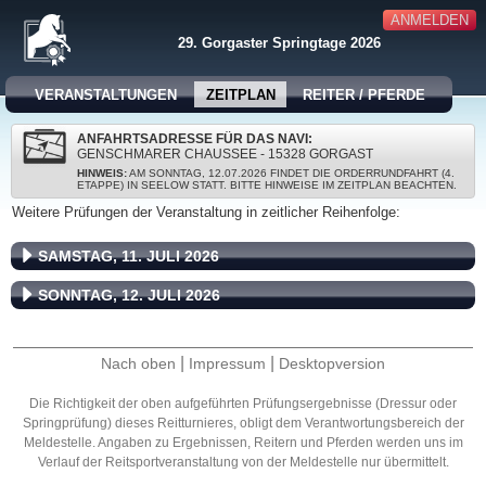
ANMELDEN
29. Gorgaster Springtage 2026
VERANSTALTUNGEN
ZEITPLAN
REITER / PFERDE
ANFAHRTSADRESSE FÜR DAS NAVI:
GENSCHMARER CHAUSSEE - 15328 GORGAST
HINWEIS:
AM SONNTAG, 12.07.2026 FINDET DIE ORDERRUNDFAHRT (4.
ETAPPE) IN SEELOW STATT. BITTE HINWEISE IM ZEITPLAN BEACHTEN.
Weitere Prüfungen der Veranstaltung in zeitlicher Reihenfolge:
SAMSTAG, 11. JULI 2026
SONNTAG, 12. JULI 2026
|
|
Nach oben
Impressum
Desktopversion
Die Richtigkeit der oben aufgeführten Prüfungsergebnisse (Dressur oder
Springprüfung) dieses Reitturnieres, obligt dem Verantwortungsbereich der
Meldestelle. Angaben zu Ergebnissen, Reitern und Pferden werden uns im
Verlauf der Reitsportveranstaltung von der Meldestelle nur übermittelt.