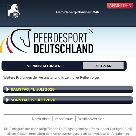
ANMELDEN
Heroldsberg-Nürnberg/Mfr.
VERANSTALTUNGEN
ZEITPLAN
Weitere Prüfungen der Veranstaltung in zeitlicher Reihenfolge:
SAMSTAG, 11. JULI 2026
SONNTAG, 12. JULI 2026
|
|
Nach oben
Impressum
Desktopversion
Die Richtigkeit der oben aufgeführten Prüfungsergebnisse (Dressur oder Springprüfung)
dieses Reitturnieres, obligt dem Verantwortungsbereich der Meldestelle. Angaben zu