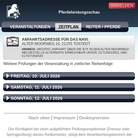
ANMELDEN
Pferdeleistungsschau
VERANSTALTUNGEN
ZEITPLAN
REITER / PFERDE
ANFAHRTSADRESSE FÜR DAS NAVI:
ALTER MOORWEG 10, 21255 TOSTEDT
HINWEIS:
WICHTIG: ANFAHRT ÜBER DIE B75 IN DEN ALTEN MOORWEG!
MELDESTELLE ALTERNATIV ERREICHBAR UNTER: 0171/8010811 UND
0170/7358545
Weitere Prüfungen der Veranstaltung in zeitlicher Reihenfolge:
FREITAG, 10. JULI 2026
SAMSTAG, 11. JULI 2026
SONNTAG, 12. JULI 2026
|
|
Nach oben
Impressum
Desktopversion
Die Richtigkeit der oben aufgeführten Prüfungsergebnisse (Dressur oder
Springprüfung) dieses Reitturnieres, obligt dem Verantwortungsbereich der