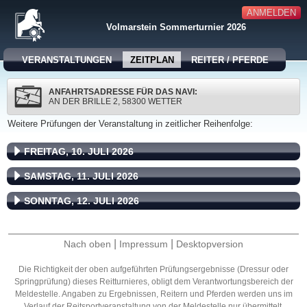
ANMELDEN
Volmarstein Sommerturnier 2026
VERANSTALTUNGEN
ZEITPLAN
REITER / PFERDE
ANFAHRTSADRESSE FÜR DAS NAVI:
AN DER BRILLE 2, 58300 WETTER
Weitere Prüfungen der Veranstaltung in zeitlicher Reihenfolge:
FREITAG, 10. JULI 2026
SAMSTAG, 11. JULI 2026
SONNTAG, 12. JULI 2026
|
|
Nach oben
Impressum
Desktopversion
Die Richtigkeit der oben aufgeführten Prüfungsergebnisse (Dressur oder
Springprüfung) dieses Reitturnieres, obligt dem Verantwortungsbereich der
Meldestelle. Angaben zu Ergebnissen, Reitern und Pferden werden uns im
Verlauf der Reitsportveranstaltung von der Meldestelle nur übermittelt.