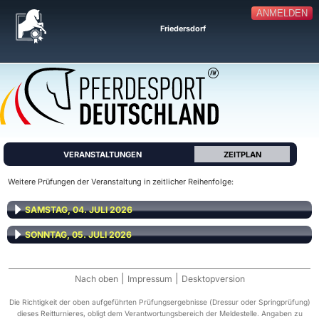
ANMELDEN
Friedersdorf
VERANSTALTUNGEN
ZEITPLAN
Weitere Prüfungen der Veranstaltung in zeitlicher Reihenfolge:
SAMSTAG, 04. JULI 2026
SONNTAG, 05. JULI 2026
|
|
Nach oben
Impressum
Desktopversion
Die Richtigkeit der oben aufgeführten Prüfungsergebnisse (Dressur oder Springprüfung)
dieses Reitturnieres, obligt dem Verantwortungsbereich der Meldestelle. Angaben zu