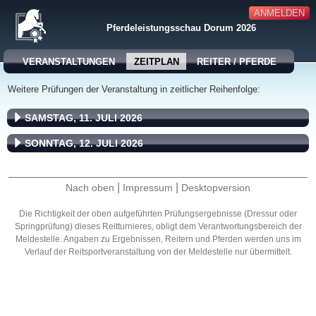
ANMELDEN
Pferdeleistungsschau Dorum 2026
VERANSTALTUNGEN
ZEITPLAN
REITER / PFERDE
Weitere Prüfungen der Veranstaltung in zeitlicher Reihenfolge:
SAMSTAG, 11. JULI 2026
SONNTAG, 12. JULI 2026
|
|
Nach oben
Impressum
Desktopversion
Die Richtigkeit der oben aufgeführten Prüfungsergebnisse (Dressur oder
Springprüfung) dieses Reitturnieres, obligt dem Verantwortungsbereich der
Meldestelle. Angaben zu Ergebnissen, Reitern und Pferden werden uns im
Verlauf der Reitsportveranstaltung von der Meldestelle nur übermittelt.