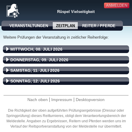
ANMELDEN
Rüspel Vielseitigkeit
VERANSTALTUNGEN
ZEITPLAN
REITER / PFERDE
Weitere Prüfungen der Veranstaltung in zeitlicher Reihenfolge:
MITTWOCH, 08. JULI 2026
DONNERSTAG, 09. JULI 2026
SAMSTAG, 11. JULI 2026
SONNTAG, 12. JULI 2026
|
|
Nach oben
Impressum
Desktopversion
Die Richtigkeit der oben aufgeführten Prüfungsergebnisse (Dressur oder
Springprüfung) dieses Reitturnieres, obligt dem Verantwortungsbereich der
Meldestelle. Angaben zu Ergebnissen, Reitern und Pferden werden uns im
Verlauf der Reitsportveranstaltung von der Meldestelle nur übermittelt.