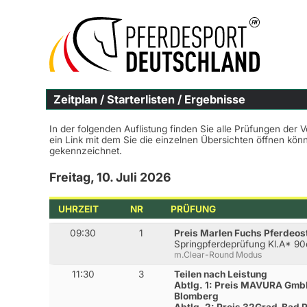
Zeitplan / Starterlisten / Ergebnisse
In der folgenden Auflistung finden Sie alle Prüfungen der 
ein Link mit dem Sie die einzelnen Übersichten öffnen kö
gekennzeichnet.
Freitag, 10. Juli 2026
UHRZEIT
NR
PRÜFUNG
09:30
1
Preis Marlen Fuchs Pferdeos
Springpferdeprüfung Kl.A* 9
m.Clear-Round Modus
11:30
3
Teilen nach Leistung
Abtlg. 1: Preis MAVURA Gmbh
Blomberg