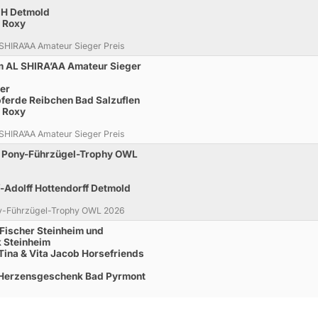
bH Detmold
 Roxy
 SHIRA’AA Amateur Sieger Preis
um AL SHIRA’AA Amateur Sieger
er
pferde Reibchen Bad Salzuflen
 Roxy
 SHIRA’AA Amateur Sieger Preis
zur Pony-Führzügel-Trophy OWL
-Adolff Hottendorff Detmold
Pony-Führzügel-Trophy OWL 2026
 Fischer Steinheim und
 Steinheim
t Tina & Vita Jacob Horsefriends
e Herzensgeschenk Bad Pyrmont