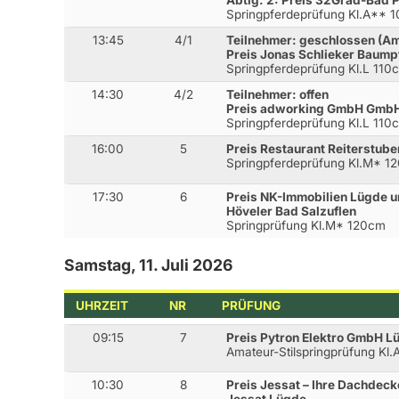
Abtlg. 2: Preis 32Grad-Bad 
Springpferdeprüfung Kl.A** 
13:45
4/1
Teilnehmer: geschlossen (A
Preis Jonas Schlieker Baump
Springpferdeprüfung Kl.L 110
14:30
4/2
Teilnehmer: offen
Preis adworking GmbH Gmb
Springpferdeprüfung Kl.L 110
16:00
5
Preis Restaurant Reiterstub
Springpferdeprüfung Kl.M* 1
17:30
6
Preis NK-Immobilien Lügde u
Höveler Bad Salzuflen
Springprüfung Kl.M* 120cm
Samstag, 11. Juli 2026
UHRZEIT
NR
PRÜFUNG
09:15
7
Preis Pytron Elektro GmbH L
Amateur-Stilspringprüfung Kl
10:30
8
Preis Jessat – Ihre Dachdeck