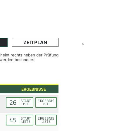
ZEITPLAN
scheint rechts neben der Prüfung
n werden besonders
ERGEBNISSE
26
START
ERGEBNIS
LISTE
LISTE
45
START
ERGEBNIS
LISTE
LISTE