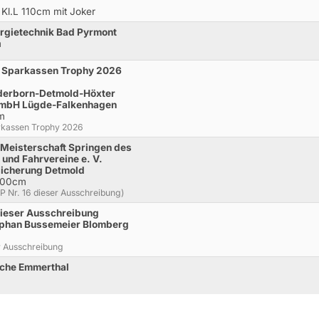
Kl.L 110cm mit Joker
rgietechnik Bad Pyrmont
m
ur Sparkassen Trophy 2026
aderborn-Detmold-Höxter
 GmbH Lügde-Falkenhagen
cm
arkassen Trophy 2026
Meisterschaft Springen des
und Fahrvereine e. V.
sicherung Detmold
 100cm
P Nr. 16 dieser Ausschreibung)
 dieser Ausschreibung
tephan Bussemeier Blomberg
er Ausschreibung
sche Emmerthal