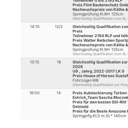
Teilnehmer 0 bis 2193 RLP
Preis Flint Bautenschutz Gm
Nachwuchspreis von Käthe &
Springprüfung Kl.M* 125cm
Gleichzeitig Qualifikation zum AL
14:15
12/2
Gleichzeitig Qualifikation z
Preis
Teilnehmer 2194 RLP und höh
Preis Walter Reibchen Sport
Nachwuchspreis von Käthe &
Springprüfung Kl.M* 125cm
Gleichzeitig Qualifikation zum AL
15:15
18
Gleichzeitig Qualifikation 
2026
U9 , Jahrg.2022-2017 LK 0
Preis House of Horses Gustaf
Führzügel-WB
Gleichzeitig Qualifikation zur 
16:00
14
Preis Autolackierung Torben
Estrich_Team Sascha Moczek
Preis für den besten Stil-Rit
Detmold
Preis für die Beste Amazon
Springprfg.Kl.S m.St.* 140cm