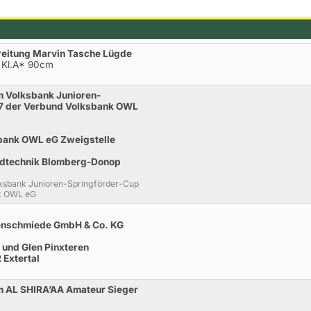
reitung Marvin Tasche Lügde
 Kl.A* 90cm
um Volksbank Junioren-
7 der Verbund Volksbank OWL
sbank OWL eG Zweigstelle
andtechnik Blomberg-Donop
olksbank Junioren-Springförder-Cup
nk OWL eG
kenschmiede GmbH & Co. KG
l und Glen Pinxteren
Extertal
um AL SHIRA’AA Amateur Sieger