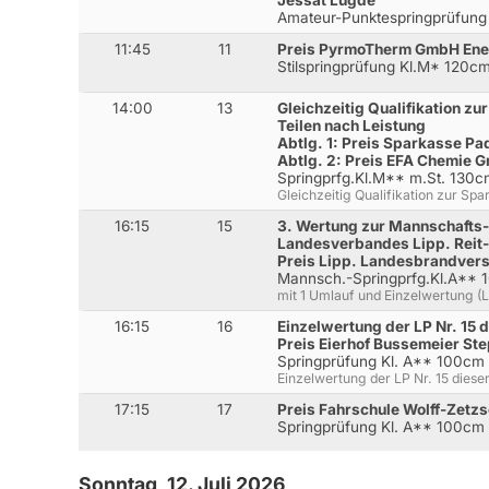
Jessat Lügde
Amateur-Punktespringprüfung 
11:45
11
Preis PyrmoTherm GmbH Ene
Stilspringprüfung Kl.M* 120c
14:00
13
Gleichzeitig Qualifikation z
Teilen nach Leistung
Abtlg. 1: Preis Sparkasse P
Abtlg. 2: Preis EFA Chemie
Springprfg.Kl.M** m.St. 130
Gleichzeitig Qualifikation zur Sp
16:15
15
3. Wertung zur Mannschafts-
Landesverbandes Lipp. Reit- 
Preis Lipp. Landesbrandver
Mannsch.-Springprfg.Kl.A**
mit 1 Umlauf und Einzelwertung (L
16:15
16
Einzelwertung der LP Nr. 15
Preis Eierhof Bussemeier S
Springprüfung Kl. A** 100cm
Einzelwertung der LP Nr. 15 dies
17:15
17
Preis Fahrschule Wolff-Zetz
Springprüfung Kl. A** 100cm
Sonntag, 12. Juli 2026