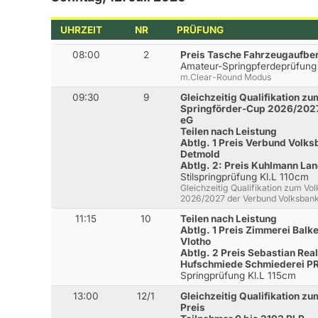
UHRZEIT
NR
PRÜFUNG
08:00
2
Preis Tasche Fahrzeugaufbe
Amateur-Springpferdeprüfung
m.Clear-Round Modus
09:30
9
Gleichzeitig Qualifikation z
Springförder-Cup 2026/202
eG
Teilen nach Leistung
Abtlg. 1 Preis Verbund Volk
Detmold
Abtlg. 2: Preis Kuhlmann L
Stilspringprüfung Kl.L 110cm
Gleichzeitig Qualifikation zum V
2026/2027 der Verbund Volksba
11:15
10
Teilen nach Leistung
Abtlg. 1 Preis Zimmerei Bal
Vlotho
Abtlg. 2 Preis Sebastian Rea
Hufschmiede Schmiederei PR 
Springprüfung Kl.L 115cm
13:00
12/1
Gleichzeitig Qualifikation z
Preis