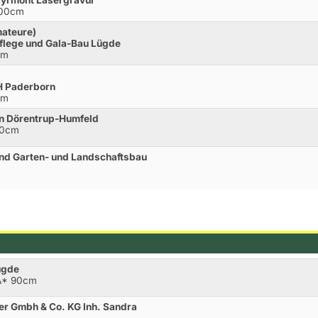
Pyrmont Lasergravur
100cm
mateure)
flege und Gala-Bau Lügde
cm
H Paderborn
cm
en Dörentrup-Humfeld
20cm
nd Garten- und Landschaftsbau
ügde
.A* 90cm
er Gmbh & Co. KG Inh. Sandra