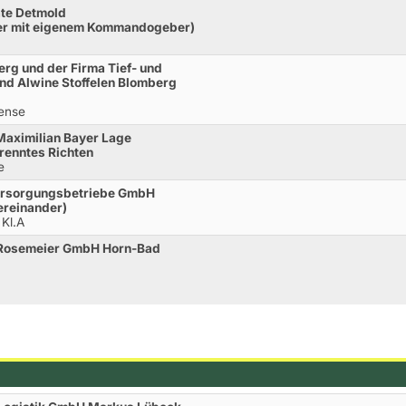
ate Detmold
er mit eigenem Kommandogeber)
rg und der Firma Tief- und
nd Alwine Stoffelen Blomberg
rense
Maximilian Bayer Lage
renntes Richten
e
Versorgungsbetriebe GmbH
ereinander)
 Kl.A
 Rosemeier GmbH Horn-Bad