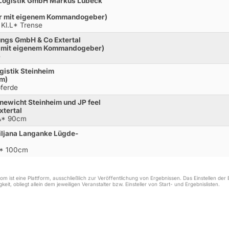
 Logistik GmbH Markus Lübeck
er mit eigenem Kommandogeber)
 Kl.L* Trense
ungs GmbH & Co Extertal
r mit eigenem Kommandogeber)
e
gistik Steinheim
 m)
pferde
ewicht Steinheim und JP feel
xtertal
.A* 90cm
Biljana Langanke Lügde-
** 100cm
m ist eine Plattform, ausschließlich zur Veröffentlichung von Ergebnissen. Das Einstellen de
keit, obliegt allein dem jeweiligen Veranstalter bzw. Einsteller von Start- und Ergebnislisten.