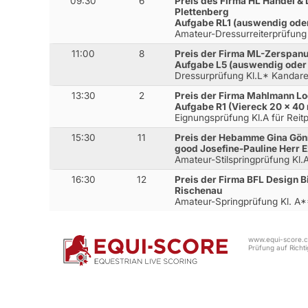
09:30
6
Preis des Firma HL Handel &
Plettenberg
Aufgabe RL1 (auswendig od
Amateur-Dressurreiterprüfung
11:00
8
Preis der Firma ML-Zerspan
Aufgabe L5 (auswendig ode
Dressurprüfung Kl.L* Kandar
13:30
2
Preis der Firma Mahlmann Lo
Aufgabe R1 (Viereck 20 x 40
Eignungsprüfung Kl.A für Reit
15:30
11
Preis der Hebamme Gina Gönn
good Josefine-Pauline Herr E
Amateur-Stilspringprüfung Kl
16:30
12
Preis der Firma BFL Design 
Rischenau
Amateur-Springprüfung Kl. A
www.equi-score.co
Prüfung auf Richtig