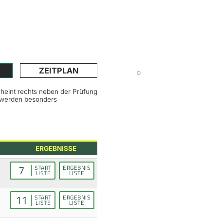
ZEITPLAN
scheint rechts neben der Prüfung
n werden besonders
ERGEBNISSE
7
START
ERGEBNIS
LISTE
LISTE
11
START
ERGEBNIS
LISTE
LISTE