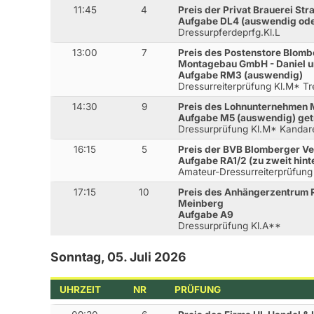
11:45
4
Preis der Privat Brauerei Str
Aufgabe DL4 (auswendig od
Dressurpferdeprfg.Kl.L
13:00
7
Preis des Postenstore Blombe
Montagebau GmbH - Daniel u
Aufgabe RM3 (auswendig)
Dressurreiterprüfung Kl.M* T
14:30
9
Preis des Lohnunternehmen 
Aufgabe M5 (auswendig) get
Dressurprüfung Kl.M* Kandar
16:15
5
Preis der BVB Blomberger 
Aufgabe RA1/2 (zu zweit hint
Amateur-Dressurreiterprüfung
17:15
10
Preis des Anhängerzentrum
Meinberg
Aufgabe A9
Dressurprüfung Kl.A**
Sonntag, 05. Juli 2026
UHRZEIT
NR
PRÜFUNG